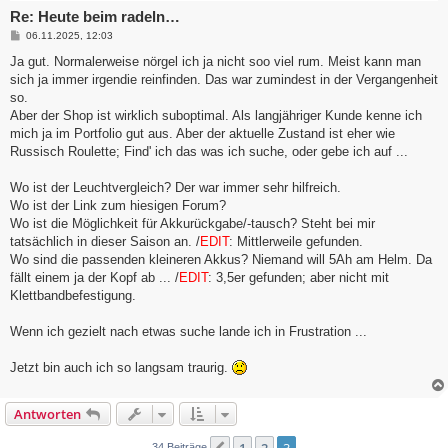
Re: Heute beim radeln…
B
06.11.2025, 12:03
e
i
Ja gut. Normalerweise nörgel ich ja nicht soo viel rum. Meist kann man
t
sich ja immer irgendie reinfinden. Das war zumindest in der Vergangenheit
r
a
so.
g
Aber der Shop ist wirklich suboptimal. Als langjähriger Kunde kenne ich
mich ja im Portfolio gut aus. Aber der aktuelle Zustand ist eher wie
Russisch Roulette; Find' ich das was ich suche, oder gebe ich auf ...
Wo ist der Leuchtvergleich? Der war immer sehr hilfreich.
Wo ist der Link zum hiesigen Forum?
Wo ist die Möglichkeit für Akkurückgabe/-tausch? Steht bei mir
tatsächlich in dieser Saison an. /
EDIT
: Mittlerweile gefunden.
Wo sind die passenden kleineren Akkus? Niemand will 5Ah am Helm. Da
fällt einem ja der Kopf ab ... /
EDIT
: 3,5er gefunden; aber nicht mit
Klettbandbefestigung.
Wenn ich gezielt nach etwas suche lande ich in Frustration ...
Jetzt bin auch ich so langsam traurig.
Antworten
34 Beiträge