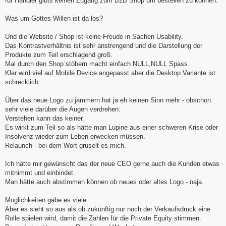
für Händler gibts keinen Zugang zum B2B Shop um bestellen zu können.
Was um Gottes Willen ist da los?
Und die Website / Shop ist keine Freude in Sachen Usability.
Das Kontrastverhältnis ist sehr anstrengend und die Darstellung der
Produkte zum Teil erschlagend groß.
Mal durch den Shop stöbern macht einfach NULL,NULL Spass.
Klar wird viel auf Mobile Device angepasst aber die Desktop Variante ist
schrecklich.
Über das neue Logo zu jammern hat ja eh keinen Sinn mehr - obschon
sehr viele darüber die Augen verdrehen.
Verstehen kann das keiner.
Es wirkt zum Teil so als hätte man Lupine aus einer schweren Krise oder
Insolvenz wieder zum Leben erwecken müssen.
Relaunch - bei dem Wort gruselt es mich.
Ich hätte mir gewünscht das der neue CEO gerne auch die Kunden etwas
mitnimmt und einbindet.
Man hätte auch abstimmen können ob neues oder altes Logo - naja.
Möglichkeiten gäbe es viele.
Aber es sieht so aus als ob zukünftig nur noch der Verkaufsdruck eine
Rolle spielen wird, damit die Zahlen für die Private Equity stimmen.