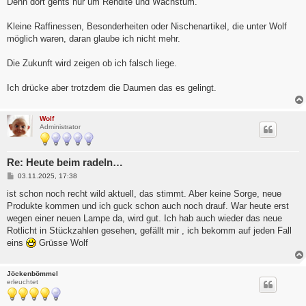
Denn dort gehts nur um Rendite und Wachstum.
Kleine Raffinessen, Besonderheiten oder Nischenartikel, die unter Wolf
möglich waren, daran glaube ich nicht mehr.
Die Zukunft wird zeigen ob ich falsch liege.
Ich drücke aber trotzdem die Daumen das es gelingt.
Wolf
Administrator
Re: Heute beim radeln…
B
03.11.2025, 17:38
e
i
ist schon noch recht wild aktuell, das stimmt. Aber keine Sorge, neue
t
Produkte kommen und ich guck schon auch noch drauf. War heute erst
r
a
wegen einer neuen Lampe da, wird gut. Ich hab auch wieder das neue
g
Rotlicht in Stückzahlen gesehen, gefällt mir , ich bekomm auf jeden Fall
eins
Grüsse Wolf
Jöckenbömmel
erleuchtet