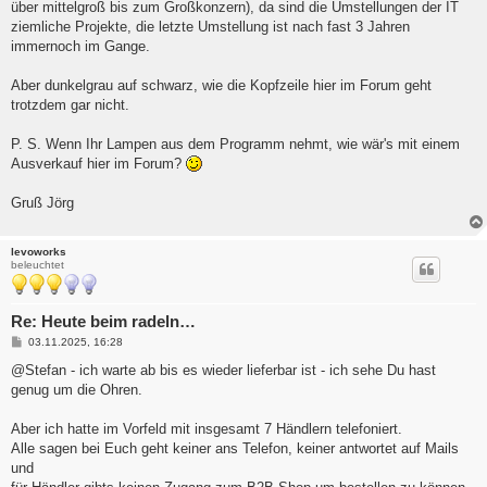
über mittelgroß bis zum Großkonzern), da sind die Umstellungen der IT
ziemliche Projekte, die letzte Umstellung ist nach fast 3 Jahren
immernoch im Gange.
Aber dunkelgrau auf schwarz, wie die Kopfzeile hier im Forum geht
trotzdem gar nicht.
P. S. Wenn Ihr Lampen aus dem Programm nehmt, wie wär's mit einem
Ausverkauf hier im Forum?
Gruß Jörg
levoworks
beleuchtet
Re: Heute beim radeln…
B
03.11.2025, 16:28
e
i
@Stefan - ich warte ab bis es wieder lieferbar ist - ich sehe Du hast
t
genug um die Ohren.
r
a
g
Aber ich hatte im Vorfeld mit insgesamt 7 Händlern telefoniert.
Alle sagen bei Euch geht keiner ans Telefon, keiner antwortet auf Mails
und