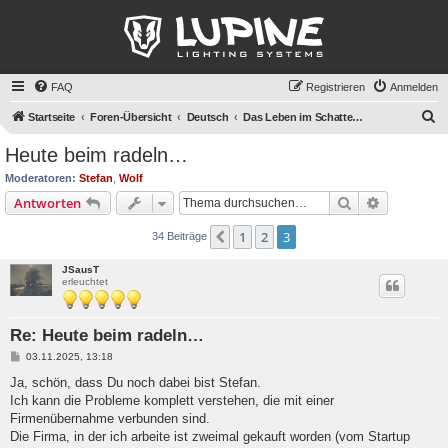
FAQ
Registrieren
Anmelden
S
Startseite
Foren-Übersicht
Deutsch
Das Leben im Schatten von Lupine
u
Heute beim radeln…
c
Moderatoren:
Stefan
,
Wolf
h
Suche
Erweiterte
Antworten
e
1
2
3
Vorherige
34 Beiträge
JSausT
erleuchtet
Re: Heute beim radeln…
B
03.11.2025, 13:18
e
i
Ja, schön, dass Du noch dabei bist Stefan.
t
Ich kann die Probleme komplett verstehen, die mit einer
r
a
Firmenübernahme verbunden sind.
g
Die Firma, in der ich arbeite ist zweimal gekauft worden (vom Startup