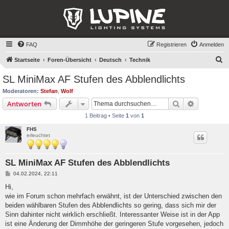
FAQ
Registrieren
Anmelden
S
Startseite
Foren-Übersicht
Deutsch
Technik
u
SL MiniMax AF Stufen des Abblendlichts
c
Moderatoren:
Stefan
,
Wolf
h
Suche
Erweiterte
Antworten
e
1 Beitrag • Seite
1
von
1
FHS
erleuchtet
SL MiniMax AF Stufen des Abblendlichts
B
04.02.2024, 22:11
e
i
Hi,
t
wie im Forum schon mehrfach erwähnt, ist der Unterschied zwischen den
r
a
beiden wählbaren Stufen des Abblendlichts so gering, dass sich mir der
g
Sinn dahinter nicht wirklich erschließt. Interessanter Weise ist in der App
ist eine Änderung der Dimmhöhe der geringeren Stufe vorgesehen, jedoch