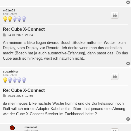
a
g
m01m01
beleuchtet
Re: Cube X-Connect
B
24.01.2025, 21:34
e
i
An meinem E-Bike liegen diverse Bosch-Stecker mitten im Wetter - zum
t
Display, vom Display zur Remote. Ich denke wenn man das ordentlich
r
a
macht (Bosch hat ja auch automotive-Erfahrung), dann passt das. Ob das
g
Cube auch so hinkriegt, weiß ich natürlich nicht...
sugarbiker
beleuchtet
Re: Cube X-Connect
B
30.01.2025, 12:55
e
i
da mein neues Bike nächste Woche kommt und die Dunkelsaison noch
t
läuft will ich mir ein Adapter Kabel selbst löten - hat jemand eine Ahnung
r
a
wie der Cube X-Connect Stecker im Fachhandel heist ?
g
microbat
erleuchtet