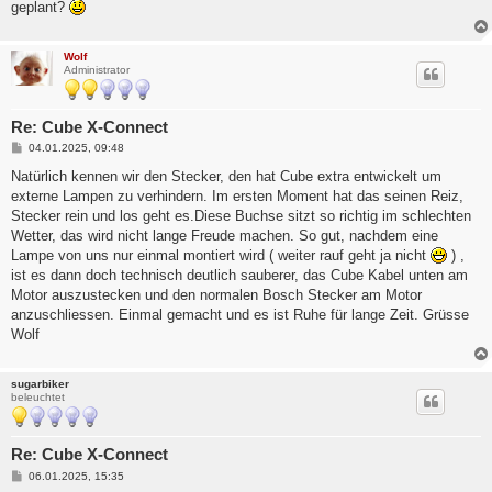
geplant?
Wolf
Administrator
Re: Cube X-Connect
B
04.01.2025, 09:48
e
i
Natürlich kennen wir den Stecker, den hat Cube extra entwickelt um
t
externe Lampen zu verhindern. Im ersten Moment hat das seinen Reiz,
r
a
Stecker rein und los geht es.Diese Buchse sitzt so richtig im schlechten
g
Wetter, das wird nicht lange Freude machen. So gut, nachdem eine
Lampe von uns nur einmal montiert wird ( weiter rauf geht ja nicht
) ,
ist es dann doch technisch deutlich sauberer, das Cube Kabel unten am
Motor auszustecken und den normalen Bosch Stecker am Motor
anzuschliessen. Einmal gemacht und es ist Ruhe für lange Zeit. Grüsse
Wolf
sugarbiker
beleuchtet
Re: Cube X-Connect
B
06.01.2025, 15:35
e