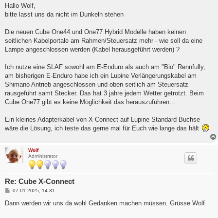
i
Hallo Wolf,
t
bitte lasst uns da nicht im Dunkeln stehen
r
a
g
Die neuen Cube One44 und One77 Hybrid Modelle haben keinen
seitlichen Kabelportale am Rahmen/Steuersatz mehr - wie soll da eine
Lampe angeschlossen werden (Kabel herausgeführt werden) ?
Ich nutze eine SLAF sowohl am E-Enduro als auch am "Bio" Rennfully,
am bisherigen E-Enduro habe ich ein Lupine Verlängerungskabel am
Shimano Antrieb angeschlossen und oben seitlich am Steuersatz
rausgeführt samt Stecker. Das hat 3 jahre jedem Wetter getrotzt. Beim
Cube One77 gibt es keine Möglichkeit das herauszuführen...
Ein kleines Adapterkabel von X-Connect auf Lupine Standard Buchse
wäre die Lösung, ich teste das gerne mal für Euch wie lange das hält
Wolf
Administrator
Re: Cube X-Connect
B
07.01.2025, 14:31
e
i
Dann werden wir uns da wohl Gedanken machen müssen. Grüsse Wolf
t
r