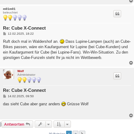
g
m01m01
beleuchtet
Re: Cube X-Connect
B
12.02.2025, 18:22
e
i
Ruft doch mal in Waldershof an.
Dass Lupine-Lampen (auch) an Cube-
t
Bikes passen, wäre ein Kaufargument für Lupine (bei Cube-Kunden) und
r
a
ein Kaufargument für Cube (bei Lupine-Fans). Win-Win-Situation. Zu den
g
günstigen Cube-Funzeln steht Ihr ja nicht im Wettbewerb.
Wolf
Administrator
Re: Cube X-Connect
B
14.02.2025, 09:50
e
i
das sieht Cube aber ganz anders
Grüsse Wolf
t
r
a
g
Antworten
30 Beiträge