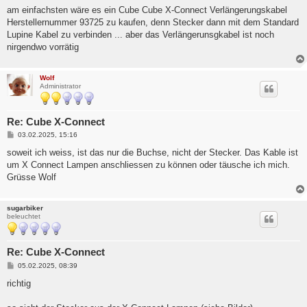
i
am einfachsten wäre es ein Cube Cube X-Connect Verlängerungskabel
t
Herstellernummer 93725 zu kaufen, denn Stecker dann mit dem Standard
r
a
Lupine Kabel zu verbinden ... aber das Verlängerunsgkabel ist noch
g
nirgendwo vorrätig
Wolf
Administrator
Re: Cube X-Connect
B
03.02.2025, 15:16
e
i
soweit ich weiss, ist das nur die Buchse, nicht der Stecker. Das Kable ist
t
um X Connect Lampen anschliessen zu können oder täusche ich mich.
r
a
Grüsse Wolf
g
sugarbiker
beleuchtet
Re: Cube X-Connect
B
05.02.2025, 08:39
e
i
richtig
t
r
a