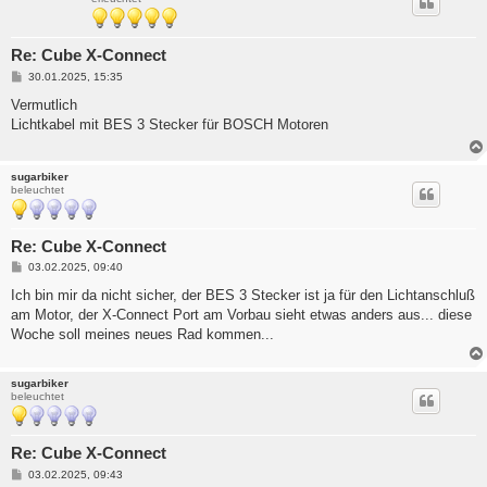
Re: Cube X-Connect
B
30.01.2025, 15:35
e
i
Vermutlich
t
Lichtkabel mit BES 3 Stecker für BOSCH Motoren
r
a
g
sugarbiker
beleuchtet
Re: Cube X-Connect
B
03.02.2025, 09:40
e
i
Ich bin mir da nicht sicher, der BES 3 Stecker ist ja für den Lichtanschluß
t
am Motor, der X-Connect Port am Vorbau sieht etwas anders aus... diese
r
a
Woche soll meines neues Rad kommen...
g
sugarbiker
beleuchtet
Re: Cube X-Connect
B
03.02.2025, 09:43
e