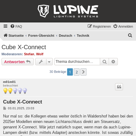
FAQ
Registrieren
Anmelden
S
Startseite
Foren-Übersicht
Deutsch
Technik
u
Cube X-Connect
c
Moderatoren:
Stefan
,
Wolf
h
Suche
Erweiterte
Antworten
e
1
2
Nächste
30 Beiträge
m01m01
beleuchtet
Cube X-Connect
B
03.01.2025, 23:03
e
i
Nur mal so: die Kollegen etwas weiter östlich in Waldershof haben bei den
t
2025er Modellen einen neuen Lichtanschluss direkt am Steuersatz,
r
a
genannt X-Connect. Wär jetzt natürlich super, wenn man da auch Lupine-
g
Lampen direkt (bzw. mittels Adapter) anstecken könnte. Ist sowas zufällig