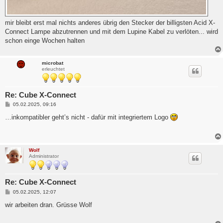
mir bleibt erst mal nichts anderes übrig den Stecker der billigsten Acid X-
Connect Lampe abzutrennen und mit dem Lupine Kabel zu verlöten... wird
schon einge Wochen halten
microbat
erleuchtet
Re: Cube X-Connect
B
05.02.2025, 09:16
e
i
…inkompatibler geht’s nicht - dafür mit integriertem Logo
t
r
a
g
Wolf
Administrator
Re: Cube X-Connect
B
05.02.2025, 12:07
e
i
wir arbeiten dran. Grüsse Wolf
t
r
a