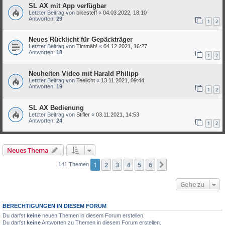
SL AX mit App verfügbar
Letzter Beitrag von
bikesteff
«
04.03.2022, 18:10
Antworten:
29
1
2
Neues Rücklicht für Gepäckträger
Letzter Beitrag von
Timmäh!
«
04.12.2021, 16:27
Antworten:
18
1
2
Neuheiten Video mit Harald Philipp
Letzter Beitrag von
Teelicht
«
13.11.2021, 09:44
Antworten:
19
1
2
SL AX Bedienung
Letzter Beitrag von
Stifler
«
03.11.2021, 14:53
Antworten:
24
1
2
Neues Thema
1
2
3
4
5
6
Nächste
141 Themen
Gehe zu
BERECHTIGUNGEN IN DIESEM FORUM
Du darfst
keine
neuen Themen in diesem Forum erstellen.
Du darfst
keine
Antworten zu Themen in diesem Forum erstellen.