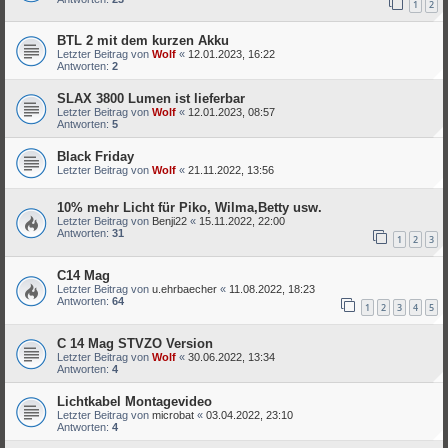
1
2
BTL 2 mit dem kurzen Akku
Letzter Beitrag von
Wolf
«
12.01.2023, 16:22
Antworten:
2
SLAX 3800 Lumen ist lieferbar
Letzter Beitrag von
Wolf
«
12.01.2023, 08:57
Antworten:
5
Black Friday
Letzter Beitrag von
Wolf
«
21.11.2022, 13:56
10% mehr Licht für Piko, Wilma,Betty usw.
Letzter Beitrag von
Benji22
«
15.11.2022, 22:00
Antworten:
31
1
2
3
C14 Mag
Letzter Beitrag von
u.ehrbaecher
«
11.08.2022, 18:23
Antworten:
64
1
2
3
4
5
C 14 Mag STVZO Version
Letzter Beitrag von
Wolf
«
30.06.2022, 13:34
Antworten:
4
Lichtkabel Montagevideo
Letzter Beitrag von
microbat
«
03.04.2022, 23:10
Antworten:
4