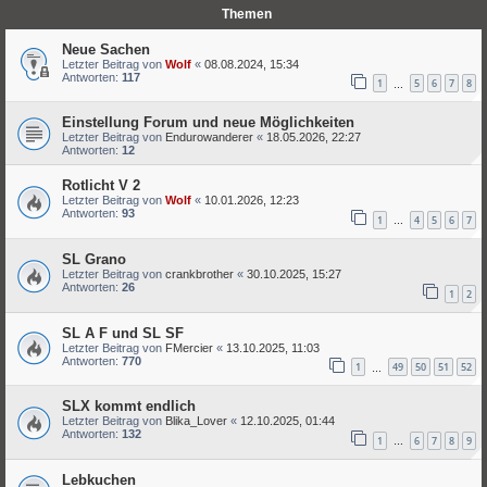
Themen
Neue Sachen
Letzter Beitrag von
Wolf
«
08.08.2024, 15:34
Antworten:
117
1
5
6
7
8
…
Einstellung Forum und neue Möglichkeiten
Letzter Beitrag von
Endurowanderer
«
18.05.2026, 22:27
Antworten:
12
Rotlicht V 2
Letzter Beitrag von
Wolf
«
10.01.2026, 12:23
Antworten:
93
1
4
5
6
7
…
SL Grano
Letzter Beitrag von
crankbrother
«
30.10.2025, 15:27
Antworten:
26
1
2
SL A F und SL SF
Letzter Beitrag von
FMercier
«
13.10.2025, 11:03
Antworten:
770
1
49
50
51
52
…
SLX kommt endlich
Letzter Beitrag von
Blika_Lover
«
12.10.2025, 01:44
Antworten:
132
1
6
7
8
9
…
Lebkuchen