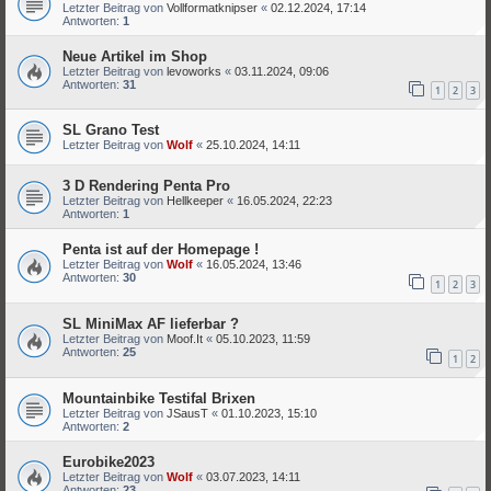
Letzter Beitrag von
Vollformatknipser
«
02.12.2024, 17:14
Antworten:
1
Neue Artikel im Shop
Letzter Beitrag von
levoworks
«
03.11.2024, 09:06
Antworten:
31
1
2
3
SL Grano Test
Letzter Beitrag von
Wolf
«
25.10.2024, 14:11
3 D Rendering Penta Pro
Letzter Beitrag von
Hellkeeper
«
16.05.2024, 22:23
Antworten:
1
Penta ist auf der Homepage !
Letzter Beitrag von
Wolf
«
16.05.2024, 13:46
Antworten:
30
1
2
3
SL MiniMax AF lieferbar ?
Letzter Beitrag von
Moof.It
«
05.10.2023, 11:59
Antworten:
25
1
2
Mountainbike Testifal Brixen
Letzter Beitrag von
JSausT
«
01.10.2023, 15:10
Antworten:
2
Eurobike2023
Letzter Beitrag von
Wolf
«
03.07.2023, 14:11
Antworten:
23