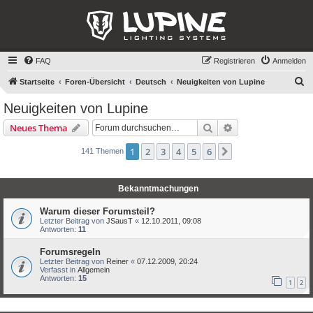
FAQ
Registrieren
Anmelden
S
Startseite
Foren-Übersicht
Deutsch
Neuigkeiten von Lupine
u
Neuigkeiten von Lupine
c
Suche
Erweiterte Suche
Neues Thema
h
e
1
2
3
4
5
6
Nächste
141 Themen
Bekanntmachungen
Warum dieser Forumsteil?
Letzter Beitrag von
JSausT
«
12.10.2011, 09:08
Antworten:
11
Forumsregeln
Letzter Beitrag von
Reiner
«
07.12.2009, 20:24
Verfasst in
Allgemein
Antworten:
15
1
2