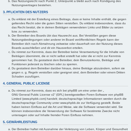
Das Nutzungsrecht nach Punkt 2, Unterpunkt a bleibt auch nach Kündigung des
Nutzungsvertrages bestehen.
3. PFLICHTEN DES NUTZERS
Du erklärst mit der Erstellung eines Beitrags, dass er keine Inhalte enthält, die gegen
geltendes Recht oder die guten Sitten verstoßen. Du erklärst insbesondere, dass du
das Recht besitzt, die in deinen Beiträgen verwendeten Links und Bilder zu setzen
bzw. zu verwenden.
Der Betreiber des Boards übt das Hausrecht aus. Bei Verstößen gegen diese
Nutzungsbedingungen oder anderer im Board veröffentlichten Regeln kann der
Betreiber dich nach Abmahnung zeitweise oder dauerhaft von der Nutzung dieses
Boards ausschließen und dir ein Hausverbot erteilen.
Du nimmst zur Kenntnis, dass der Betreiber keine Verantwortung für die Inhalte von
Beiträgen übernimmt, die er nicht selbst erstellt hat oder die er nicht zur Kenntnis
genommen hat. Du gestattest dem Betreiber, dein Benutzerkonto, Beiträge und
Funktionen jederzeit zu löschen oder zu sperren.
Du gestattest dem Betreiber darüber hinaus, deine Beiträge abzuändern, sofern sie
gegen o. g. Regeln verstoßen oder geeignet sind, dem Betreiber oder einem Dritten
Schaden zuzufügen.
4. GENERAL PUBLIC LICENSE
Du nimmst zur Kenntnis, dass es sich bei phpBB um eine unter der „
GNU General Public License v2
“ (GPL) bereitgestellten Foren-Software von phpBB
Limited (www.phpbb.com) handelt; deutschsprachige Informationen werden durch die
deutschsprachige Community unter www.phpbb.de zur Verfügung gestellt. Beide
haben keinen Einfluss auf die Art und Weise, wie die Software verwendet wird. Sie
können insbesondere die Verwendung der Software für bestimmte Zwecke nicht
untersagen oder auf Inhalte fremder Foren Einfluss nehmen.
5. GEWÄHRLEISTUNG
Der Betreiber haftet mit Ausnahme der Verletzung von Leben, Körper und Gesundheit