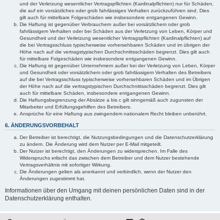
und der Verletzung wesentlicher Vertragspflichten (Kardinalpflichten) nur für Schäden,
die auf ein vorsätzliches oder grob fahrlässiges Verhalten zurückzuführen sind. Dies
gilt auch für mittelbare Folgeschäden wie insbesondere entgangenen Gewinn.
Die Haftung ist gegenüber Verbrauchern außer bei vorsätzlichem oder grob
fahrlässigem Verhalten oder bei Schäden aus der Verletzung von Leben, Körper und
Gesundheit und der Verletzung wesentlicher Vertragspflichten (Kardinalpflichten) auf
die bei Vertragsschluss typischerweise vorhersehbaren Schäden und im übrigen der
Höhe nach auf die vertragstypischen Durchschnittsschäden begrenzt. Dies gilt auch
für mittelbare Folgeschäden wie insbesondere entgangenen Gewinn.
Die Haftung ist gegenüber Unternehmern außer bei der Verletzung von Leben, Körper
und Gesundheit oder vorsätzlichem oder grob fahrlässigem Verhalten des Betreibers
auf die bei Vertragsschluss typischerweise vorhersehbaren Schäden und im Übrigen
der Höhe nach auf die vertragstypischen Durchschnittsschäden begrenzt. Dies gilt
auch für mittelbare Schäden, insbesondere entgangenen Gewinn.
Die Haftungsbegrenzung der Absätze a bis c gilt sinngemäß auch zugunsten der
Mitarbeiter und Erfüllungsgehilfen des Betreibers.
Ansprüche für eine Haftung aus zwingendem nationalem Recht bleiben unberührt.
6. ÄNDERUNGSVORBEHALT
Der Betreiber ist berechtigt, die Nutzungsbedingungen und die Datenschutzerklärung
zu ändern. Die Änderung wird dem Nutzer per E-Mail mitgeteilt.
Der Nutzer ist berechtigt, den Änderungen zu widersprechen. Im Falle des
Widerspruchs erlischt das zwischen dem Betreiber und dem Nutzer bestehende
Vertragsverhältnis mit sofortiger Wirkung.
Die Änderungen gelten als anerkannt und verbindlich, wenn der Nutzer den
Änderungen zugestimmt hat.
Informationen über den Umgang mit deinen persönlichen Daten sind in der
Datenschutzerklärung enthalten.