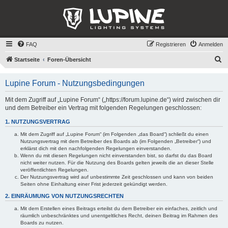
FAQ
Registrieren
Anmelden
S
Startseite
Foren-Übersicht
u
Lupine Forum - Nutzungsbedingungen
c
h
Mit dem Zugriff auf „Lupine Forum“ („https://forum.lupine.de“) wird zwischen dir
und dem Betreiber ein Vertrag mit folgenden Regelungen geschlossen:
e
1. NUTZUNGSVERTRAG
Mit dem Zugriff auf „Lupine Forum“ (im Folgenden „das Board“) schließt du einen
Nutzungsvertrag mit dem Betreiber des Boards ab (im Folgenden „Betreiber“) und
erklärst dich mit den nachfolgenden Regelungen einverstanden.
Wenn du mit diesen Regelungen nicht einverstanden bist, so darfst du das Board
nicht weiter nutzen. Für die Nutzung des Boards gelten jeweils die an dieser Stelle
veröffentlichten Regelungen.
Der Nutzungsvertrag wird auf unbestimmte Zeit geschlossen und kann von beiden
Seiten ohne Einhaltung einer Frist jederzeit gekündigt werden.
2. EINRÄUMUNG VON NUTZUNGSRECHTEN
Mit dem Erstellen eines Beitrags erteilst du dem Betreiber ein einfaches, zeitlich und
räumlich unbeschränktes und unentgeltliches Recht, deinen Beitrag im Rahmen des
Boards zu nutzen.