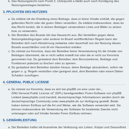
Das Nutzungsrecht nach Punkt 2, Unterpunkt a bleibt auch nach Kündigung des
Nutzungsvertrages bestehen.
3. PFLICHTEN DES NUTZERS
Du erklärst mit der Erstellung eines Beitrags, dass er keine Inhalte enthält, die gegen
geltendes Recht oder die guten Sitten verstoßen. Du erklärst insbesondere, dass du
das Recht besitzt, die in deinen Beiträgen verwendeten Links und Bilder zu setzen
bzw. zu verwenden.
Der Betreiber des Boards übt das Hausrecht aus. Bei Verstößen gegen diese
Nutzungsbedingungen oder anderer im Board veröffentlichten Regeln kann der
Betreiber dich nach Abmahnung zeitweise oder dauerhaft von der Nutzung dieses
Boards ausschließen und dir ein Hausverbot erteilen.
Du nimmst zur Kenntnis, dass der Betreiber keine Verantwortung für die Inhalte von
Beiträgen übernimmt, die er nicht selbst erstellt hat oder die er nicht zur Kenntnis
genommen hat. Du gestattest dem Betreiber, dein Benutzerkonto, Beiträge und
Funktionen jederzeit zu löschen oder zu sperren.
Du gestattest dem Betreiber darüber hinaus, deine Beiträge abzuändern, sofern sie
gegen o. g. Regeln verstoßen oder geeignet sind, dem Betreiber oder einem Dritten
Schaden zuzufügen.
4. GENERAL PUBLIC LICENSE
Du nimmst zur Kenntnis, dass es sich bei phpBB um eine unter der „
GNU General Public License v2
“ (GPL) bereitgestellten Foren-Software von phpBB
Limited (www.phpbb.com) handelt; deutschsprachige Informationen werden durch die
deutschsprachige Community unter www.phpbb.de zur Verfügung gestellt. Beide
haben keinen Einfluss auf die Art und Weise, wie die Software verwendet wird. Sie
können insbesondere die Verwendung der Software für bestimmte Zwecke nicht
untersagen oder auf Inhalte fremder Foren Einfluss nehmen.
5. GEWÄHRLEISTUNG
Der Betreiber haftet mit Ausnahme der Verletzung von Leben, Körper und Gesundheit