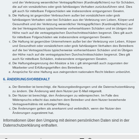
und der Verletzung wesentlicher Vertragspflichten (Kardinalpflichten) nur für Schäden,
die auf ein vorsätzliches oder grob fahrlässiges Verhalten zurückzuführen sind. Dies
gilt auch für mittelbare Folgeschäden wie insbesondere entgangenen Gewinn.
Die Haftung ist gegenüber Verbrauchern außer bei vorsätzlichem oder grob
fahrlässigem Verhalten oder bei Schäden aus der Verletzung von Leben, Körper und
Gesundheit und der Verletzung wesentlicher Vertragspflichten (Kardinalpflichten) auf
die bei Vertragsschluss typischerweise vorhersehbaren Schäden und im übrigen der
Höhe nach auf die vertragstypischen Durchschnittsschäden begrenzt. Dies gilt auch
für mittelbare Folgeschäden wie insbesondere entgangenen Gewinn.
Die Haftung ist gegenüber Unternehmern außer bei der Verletzung von Leben, Körper
und Gesundheit oder vorsätzlichem oder grob fahrlässigem Verhalten des Betreibers
auf die bei Vertragsschluss typischerweise vorhersehbaren Schäden und im Übrigen
der Höhe nach auf die vertragstypischen Durchschnittsschäden begrenzt. Dies gilt
auch für mittelbare Schäden, insbesondere entgangenen Gewinn.
Die Haftungsbegrenzung der Absätze a bis c gilt sinngemäß auch zugunsten der
Mitarbeiter und Erfüllungsgehilfen des Betreibers.
Ansprüche für eine Haftung aus zwingendem nationalem Recht bleiben unberührt.
6. ÄNDERUNGSVORBEHALT
Der Betreiber ist berechtigt, die Nutzungsbedingungen und die Datenschutzerklärung
zu ändern. Die Änderung wird dem Nutzer per E-Mail mitgeteilt.
Der Nutzer ist berechtigt, den Änderungen zu widersprechen. Im Falle des
Widerspruchs erlischt das zwischen dem Betreiber und dem Nutzer bestehende
Vertragsverhältnis mit sofortiger Wirkung.
Die Änderungen gelten als anerkannt und verbindlich, wenn der Nutzer den
Änderungen zugestimmt hat.
Informationen über den Umgang mit deinen persönlichen Daten sind in der
Datenschutzerklärung enthalten.