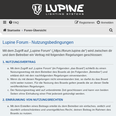
FAQ
Registrieren
Anmelden
S
Startseite
Foren-Übersicht
u
Lupine Forum - Nutzungsbedingungen
c
h
Mit dem Zugriff auf „Lupine Forum“ („https://forum.lupine.de“) wird zwischen dir
und dem Betreiber ein Vertrag mit folgenden Regelungen geschlossen:
e
1. NUTZUNGSVERTRAG
Mit dem Zugriff auf „Lupine Forum“ (im Folgenden „das Board“) schließt du einen
Nutzungsvertrag mit dem Betreiber des Boards ab (im Folgenden „Betreiber“) und
erklärst dich mit den nachfolgenden Regelungen einverstanden.
Wenn du mit diesen Regelungen nicht einverstanden bist, so darfst du das Board
nicht weiter nutzen. Für die Nutzung des Boards gelten jeweils die an dieser Stelle
veröffentlichten Regelungen.
Der Nutzungsvertrag wird auf unbestimmte Zeit geschlossen und kann von beiden
Seiten ohne Einhaltung einer Frist jederzeit gekündigt werden.
2. EINRÄUMUNG VON NUTZUNGSRECHTEN
Mit dem Erstellen eines Beitrags erteilst du dem Betreiber ein einfaches, zeitlich und
räumlich unbeschränktes und unentgeltliches Recht, deinen Beitrag im Rahmen des
Boards zu nutzen.