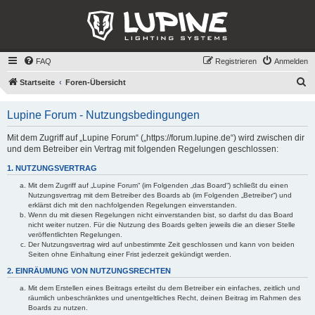
FAQ
Registrieren
Anmelden
S
Startseite
Foren-Übersicht
u
Lupine Forum - Nutzungsbedingungen
c
h
Mit dem Zugriff auf „Lupine Forum“ („https://forum.lupine.de“) wird zwischen dir
und dem Betreiber ein Vertrag mit folgenden Regelungen geschlossen:
e
1. NUTZUNGSVERTRAG
Mit dem Zugriff auf „Lupine Forum“ (im Folgenden „das Board“) schließt du einen
Nutzungsvertrag mit dem Betreiber des Boards ab (im Folgenden „Betreiber“) und
erklärst dich mit den nachfolgenden Regelungen einverstanden.
Wenn du mit diesen Regelungen nicht einverstanden bist, so darfst du das Board
nicht weiter nutzen. Für die Nutzung des Boards gelten jeweils die an dieser Stelle
veröffentlichten Regelungen.
Der Nutzungsvertrag wird auf unbestimmte Zeit geschlossen und kann von beiden
Seiten ohne Einhaltung einer Frist jederzeit gekündigt werden.
2. EINRÄUMUNG VON NUTZUNGSRECHTEN
Mit dem Erstellen eines Beitrags erteilst du dem Betreiber ein einfaches, zeitlich und
räumlich unbeschränktes und unentgeltliches Recht, deinen Beitrag im Rahmen des
Boards zu nutzen.