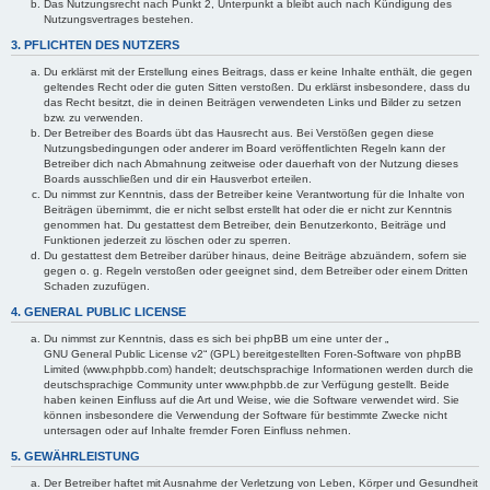
Das Nutzungsrecht nach Punkt 2, Unterpunkt a bleibt auch nach Kündigung des
Nutzungsvertrages bestehen.
3. PFLICHTEN DES NUTZERS
Du erklärst mit der Erstellung eines Beitrags, dass er keine Inhalte enthält, die gegen
geltendes Recht oder die guten Sitten verstoßen. Du erklärst insbesondere, dass du
das Recht besitzt, die in deinen Beiträgen verwendeten Links und Bilder zu setzen
bzw. zu verwenden.
Der Betreiber des Boards übt das Hausrecht aus. Bei Verstößen gegen diese
Nutzungsbedingungen oder anderer im Board veröffentlichten Regeln kann der
Betreiber dich nach Abmahnung zeitweise oder dauerhaft von der Nutzung dieses
Boards ausschließen und dir ein Hausverbot erteilen.
Du nimmst zur Kenntnis, dass der Betreiber keine Verantwortung für die Inhalte von
Beiträgen übernimmt, die er nicht selbst erstellt hat oder die er nicht zur Kenntnis
genommen hat. Du gestattest dem Betreiber, dein Benutzerkonto, Beiträge und
Funktionen jederzeit zu löschen oder zu sperren.
Du gestattest dem Betreiber darüber hinaus, deine Beiträge abzuändern, sofern sie
gegen o. g. Regeln verstoßen oder geeignet sind, dem Betreiber oder einem Dritten
Schaden zuzufügen.
4. GENERAL PUBLIC LICENSE
Du nimmst zur Kenntnis, dass es sich bei phpBB um eine unter der „
GNU General Public License v2
“ (GPL) bereitgestellten Foren-Software von phpBB
Limited (www.phpbb.com) handelt; deutschsprachige Informationen werden durch die
deutschsprachige Community unter www.phpbb.de zur Verfügung gestellt. Beide
haben keinen Einfluss auf die Art und Weise, wie die Software verwendet wird. Sie
können insbesondere die Verwendung der Software für bestimmte Zwecke nicht
untersagen oder auf Inhalte fremder Foren Einfluss nehmen.
5. GEWÄHRLEISTUNG
Der Betreiber haftet mit Ausnahme der Verletzung von Leben, Körper und Gesundheit