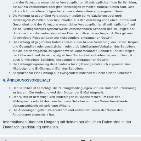
und der Verletzung wesentlicher Vertragspflichten (Kardinalpflichten) nur für Schäden,
die auf ein vorsätzliches oder grob fahrlässiges Verhalten zurückzuführen sind. Dies
gilt auch für mittelbare Folgeschäden wie insbesondere entgangenen Gewinn.
Die Haftung ist gegenüber Verbrauchern außer bei vorsätzlichem oder grob
fahrlässigem Verhalten oder bei Schäden aus der Verletzung von Leben, Körper und
Gesundheit und der Verletzung wesentlicher Vertragspflichten (Kardinalpflichten) auf
die bei Vertragsschluss typischerweise vorhersehbaren Schäden und im übrigen der
Höhe nach auf die vertragstypischen Durchschnittsschäden begrenzt. Dies gilt auch
für mittelbare Folgeschäden wie insbesondere entgangenen Gewinn.
Die Haftung ist gegenüber Unternehmern außer bei der Verletzung von Leben, Körper
und Gesundheit oder vorsätzlichem oder grob fahrlässigem Verhalten des Betreibers
auf die bei Vertragsschluss typischerweise vorhersehbaren Schäden und im Übrigen
der Höhe nach auf die vertragstypischen Durchschnittsschäden begrenzt. Dies gilt
auch für mittelbare Schäden, insbesondere entgangenen Gewinn.
Die Haftungsbegrenzung der Absätze a bis c gilt sinngemäß auch zugunsten der
Mitarbeiter und Erfüllungsgehilfen des Betreibers.
Ansprüche für eine Haftung aus zwingendem nationalem Recht bleiben unberührt.
6. ÄNDERUNGSVORBEHALT
Der Betreiber ist berechtigt, die Nutzungsbedingungen und die Datenschutzerklärung
zu ändern. Die Änderung wird dem Nutzer per E-Mail mitgeteilt.
Der Nutzer ist berechtigt, den Änderungen zu widersprechen. Im Falle des
Widerspruchs erlischt das zwischen dem Betreiber und dem Nutzer bestehende
Vertragsverhältnis mit sofortiger Wirkung.
Die Änderungen gelten als anerkannt und verbindlich, wenn der Nutzer den
Änderungen zugestimmt hat.
Informationen über den Umgang mit deinen persönlichen Daten sind in der
Datenschutzerklärung enthalten.