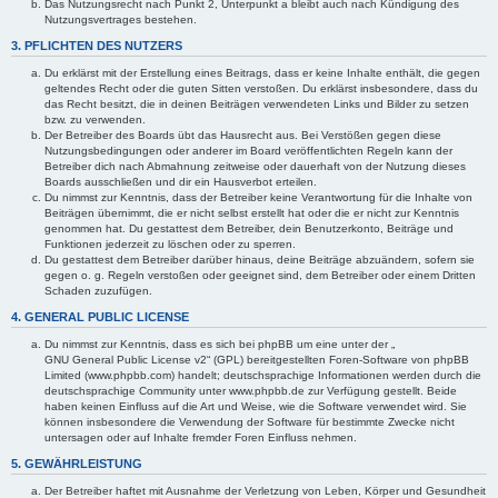
Das Nutzungsrecht nach Punkt 2, Unterpunkt a bleibt auch nach Kündigung des
Nutzungsvertrages bestehen.
3. PFLICHTEN DES NUTZERS
Du erklärst mit der Erstellung eines Beitrags, dass er keine Inhalte enthält, die gegen
geltendes Recht oder die guten Sitten verstoßen. Du erklärst insbesondere, dass du
das Recht besitzt, die in deinen Beiträgen verwendeten Links und Bilder zu setzen
bzw. zu verwenden.
Der Betreiber des Boards übt das Hausrecht aus. Bei Verstößen gegen diese
Nutzungsbedingungen oder anderer im Board veröffentlichten Regeln kann der
Betreiber dich nach Abmahnung zeitweise oder dauerhaft von der Nutzung dieses
Boards ausschließen und dir ein Hausverbot erteilen.
Du nimmst zur Kenntnis, dass der Betreiber keine Verantwortung für die Inhalte von
Beiträgen übernimmt, die er nicht selbst erstellt hat oder die er nicht zur Kenntnis
genommen hat. Du gestattest dem Betreiber, dein Benutzerkonto, Beiträge und
Funktionen jederzeit zu löschen oder zu sperren.
Du gestattest dem Betreiber darüber hinaus, deine Beiträge abzuändern, sofern sie
gegen o. g. Regeln verstoßen oder geeignet sind, dem Betreiber oder einem Dritten
Schaden zuzufügen.
4. GENERAL PUBLIC LICENSE
Du nimmst zur Kenntnis, dass es sich bei phpBB um eine unter der „
GNU General Public License v2
“ (GPL) bereitgestellten Foren-Software von phpBB
Limited (www.phpbb.com) handelt; deutschsprachige Informationen werden durch die
deutschsprachige Community unter www.phpbb.de zur Verfügung gestellt. Beide
haben keinen Einfluss auf die Art und Weise, wie die Software verwendet wird. Sie
können insbesondere die Verwendung der Software für bestimmte Zwecke nicht
untersagen oder auf Inhalte fremder Foren Einfluss nehmen.
5. GEWÄHRLEISTUNG
Der Betreiber haftet mit Ausnahme der Verletzung von Leben, Körper und Gesundheit