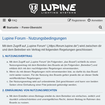
FAQ
Registrieren
Anmelden
S
Startseite
Foren-Übersicht
u
Lupine Forum - Nutzungsbedingungen
c
h
Mit dem Zugriff auf „Lupine Forum“ („https://forum.lupine.de“) wird zwischen dir
und dem Betreiber ein Vertrag mit folgenden Regelungen geschlossen:
e
1. NUTZUNGSVERTRAG
Mit dem Zugriff auf „Lupine Forum“ (im Folgenden „das Board“) schließt du einen
Nutzungsvertrag mit dem Betreiber des Boards ab (im Folgenden „Betreiber“) und
erklärst dich mit den nachfolgenden Regelungen einverstanden.
Wenn du mit diesen Regelungen nicht einverstanden bist, so darfst du das Board
nicht weiter nutzen. Für die Nutzung des Boards gelten jeweils die an dieser Stelle
veröffentlichten Regelungen.
Der Nutzungsvertrag wird auf unbestimmte Zeit geschlossen und kann von beiden
Seiten ohne Einhaltung einer Frist jederzeit gekündigt werden.
2. EINRÄUMUNG VON NUTZUNGSRECHTEN
Mit dem Erstellen eines Beitrags erteilst du dem Betreiber ein einfaches, zeitlich und
räumlich unbeschränktes und unentgeltliches Recht, deinen Beitrag im Rahmen des
Boards zu nutzen.