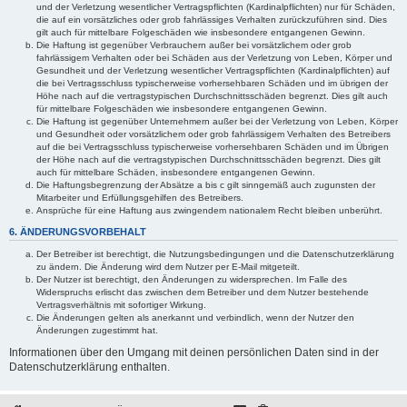
und der Verletzung wesentlicher Vertragspflichten (Kardinalpflichten) nur für Schäden,
die auf ein vorsätzliches oder grob fahrlässiges Verhalten zurückzuführen sind. Dies
gilt auch für mittelbare Folgeschäden wie insbesondere entgangenen Gewinn.
Die Haftung ist gegenüber Verbrauchern außer bei vorsätzlichem oder grob
fahrlässigem Verhalten oder bei Schäden aus der Verletzung von Leben, Körper und
Gesundheit und der Verletzung wesentlicher Vertragspflichten (Kardinalpflichten) auf
die bei Vertragsschluss typischerweise vorhersehbaren Schäden und im übrigen der
Höhe nach auf die vertragstypischen Durchschnittsschäden begrenzt. Dies gilt auch
für mittelbare Folgeschäden wie insbesondere entgangenen Gewinn.
Die Haftung ist gegenüber Unternehmern außer bei der Verletzung von Leben, Körper
und Gesundheit oder vorsätzlichem oder grob fahrlässigem Verhalten des Betreibers
auf die bei Vertragsschluss typischerweise vorhersehbaren Schäden und im Übrigen
der Höhe nach auf die vertragstypischen Durchschnittsschäden begrenzt. Dies gilt
auch für mittelbare Schäden, insbesondere entgangenen Gewinn.
Die Haftungsbegrenzung der Absätze a bis c gilt sinngemäß auch zugunsten der
Mitarbeiter und Erfüllungsgehilfen des Betreibers.
Ansprüche für eine Haftung aus zwingendem nationalem Recht bleiben unberührt.
6. ÄNDERUNGSVORBEHALT
Der Betreiber ist berechtigt, die Nutzungsbedingungen und die Datenschutzerklärung
zu ändern. Die Änderung wird dem Nutzer per E-Mail mitgeteilt.
Der Nutzer ist berechtigt, den Änderungen zu widersprechen. Im Falle des
Widerspruchs erlischt das zwischen dem Betreiber und dem Nutzer bestehende
Vertragsverhältnis mit sofortiger Wirkung.
Die Änderungen gelten als anerkannt und verbindlich, wenn der Nutzer den
Änderungen zugestimmt hat.
Informationen über den Umgang mit deinen persönlichen Daten sind in der
Datenschutzerklärung enthalten.