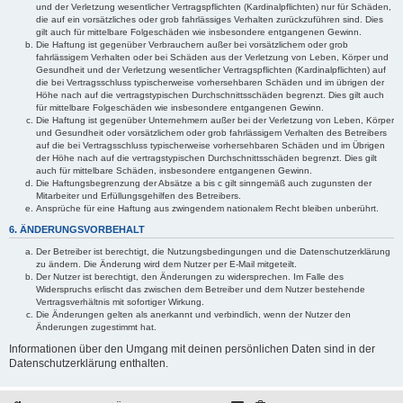
und der Verletzung wesentlicher Vertragspflichten (Kardinalpflichten) nur für Schäden,
die auf ein vorsätzliches oder grob fahrlässiges Verhalten zurückzuführen sind. Dies
gilt auch für mittelbare Folgeschäden wie insbesondere entgangenen Gewinn.
Die Haftung ist gegenüber Verbrauchern außer bei vorsätzlichem oder grob
fahrlässigem Verhalten oder bei Schäden aus der Verletzung von Leben, Körper und
Gesundheit und der Verletzung wesentlicher Vertragspflichten (Kardinalpflichten) auf
die bei Vertragsschluss typischerweise vorhersehbaren Schäden und im übrigen der
Höhe nach auf die vertragstypischen Durchschnittsschäden begrenzt. Dies gilt auch
für mittelbare Folgeschäden wie insbesondere entgangenen Gewinn.
Die Haftung ist gegenüber Unternehmern außer bei der Verletzung von Leben, Körper
und Gesundheit oder vorsätzlichem oder grob fahrlässigem Verhalten des Betreibers
auf die bei Vertragsschluss typischerweise vorhersehbaren Schäden und im Übrigen
der Höhe nach auf die vertragstypischen Durchschnittsschäden begrenzt. Dies gilt
auch für mittelbare Schäden, insbesondere entgangenen Gewinn.
Die Haftungsbegrenzung der Absätze a bis c gilt sinngemäß auch zugunsten der
Mitarbeiter und Erfüllungsgehilfen des Betreibers.
Ansprüche für eine Haftung aus zwingendem nationalem Recht bleiben unberührt.
6. ÄNDERUNGSVORBEHALT
Der Betreiber ist berechtigt, die Nutzungsbedingungen und die Datenschutzerklärung
zu ändern. Die Änderung wird dem Nutzer per E-Mail mitgeteilt.
Der Nutzer ist berechtigt, den Änderungen zu widersprechen. Im Falle des
Widerspruchs erlischt das zwischen dem Betreiber und dem Nutzer bestehende
Vertragsverhältnis mit sofortiger Wirkung.
Die Änderungen gelten als anerkannt und verbindlich, wenn der Nutzer den
Änderungen zugestimmt hat.
Informationen über den Umgang mit deinen persönlichen Daten sind in der
Datenschutzerklärung enthalten.