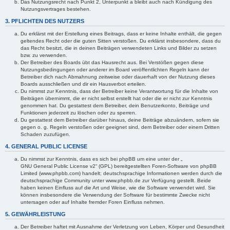
Das Nutzungsrecht nach Punkt 2, Unterpunkt a bleibt auch nach Kündigung des
Nutzungsvertrages bestehen.
3. PFLICHTEN DES NUTZERS
Du erklärst mit der Erstellung eines Beitrags, dass er keine Inhalte enthält, die gegen
geltendes Recht oder die guten Sitten verstoßen. Du erklärst insbesondere, dass du
das Recht besitzt, die in deinen Beiträgen verwendeten Links und Bilder zu setzen
bzw. zu verwenden.
Der Betreiber des Boards übt das Hausrecht aus. Bei Verstößen gegen diese
Nutzungsbedingungen oder anderer im Board veröffentlichten Regeln kann der
Betreiber dich nach Abmahnung zeitweise oder dauerhaft von der Nutzung dieses
Boards ausschließen und dir ein Hausverbot erteilen.
Du nimmst zur Kenntnis, dass der Betreiber keine Verantwortung für die Inhalte von
Beiträgen übernimmt, die er nicht selbst erstellt hat oder die er nicht zur Kenntnis
genommen hat. Du gestattest dem Betreiber, dein Benutzerkonto, Beiträge und
Funktionen jederzeit zu löschen oder zu sperren.
Du gestattest dem Betreiber darüber hinaus, deine Beiträge abzuändern, sofern sie
gegen o. g. Regeln verstoßen oder geeignet sind, dem Betreiber oder einem Dritten
Schaden zuzufügen.
4. GENERAL PUBLIC LICENSE
Du nimmst zur Kenntnis, dass es sich bei phpBB um eine unter der „
GNU General Public License v2
“ (GPL) bereitgestellten Foren-Software von phpBB
Limited (www.phpbb.com) handelt; deutschsprachige Informationen werden durch die
deutschsprachige Community unter www.phpbb.de zur Verfügung gestellt. Beide
haben keinen Einfluss auf die Art und Weise, wie die Software verwendet wird. Sie
können insbesondere die Verwendung der Software für bestimmte Zwecke nicht
untersagen oder auf Inhalte fremder Foren Einfluss nehmen.
5. GEWÄHRLEISTUNG
Der Betreiber haftet mit Ausnahme der Verletzung von Leben, Körper und Gesundheit