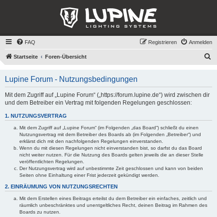
FAQ
Registrieren
Anmelden
S
Startseite
Foren-Übersicht
u
Lupine Forum - Nutzungsbedingungen
c
h
Mit dem Zugriff auf „Lupine Forum“ („https://forum.lupine.de“) wird zwischen dir
und dem Betreiber ein Vertrag mit folgenden Regelungen geschlossen:
e
1. NUTZUNGSVERTRAG
Mit dem Zugriff auf „Lupine Forum“ (im Folgenden „das Board“) schließt du einen
Nutzungsvertrag mit dem Betreiber des Boards ab (im Folgenden „Betreiber“) und
erklärst dich mit den nachfolgenden Regelungen einverstanden.
Wenn du mit diesen Regelungen nicht einverstanden bist, so darfst du das Board
nicht weiter nutzen. Für die Nutzung des Boards gelten jeweils die an dieser Stelle
veröffentlichten Regelungen.
Der Nutzungsvertrag wird auf unbestimmte Zeit geschlossen und kann von beiden
Seiten ohne Einhaltung einer Frist jederzeit gekündigt werden.
2. EINRÄUMUNG VON NUTZUNGSRECHTEN
Mit dem Erstellen eines Beitrags erteilst du dem Betreiber ein einfaches, zeitlich und
räumlich unbeschränktes und unentgeltliches Recht, deinen Beitrag im Rahmen des
Boards zu nutzen.