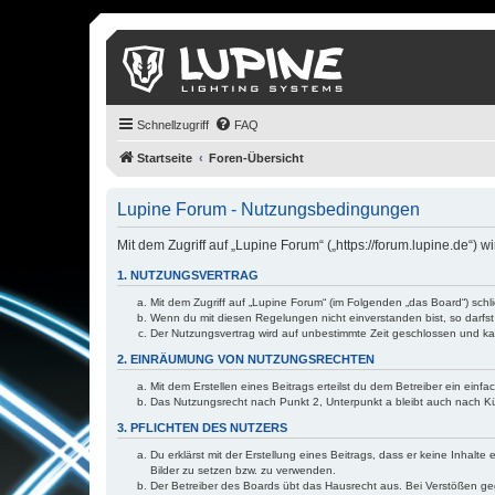
Schnellzugriff
FAQ
Startseite
Foren-Übersicht
Lupine Forum - Nutzungsbedingungen
Mit dem Zugriff auf „Lupine Forum“ („https://forum.lupine.de“)
1. NUTZUNGSVERTRAG
Mit dem Zugriff auf „Lupine Forum“ (im Folgenden „das Board“) sch
Wenn du mit diesen Regelungen nicht einverstanden bist, so darfst 
Der Nutzungsvertrag wird auf unbestimmte Zeit geschlossen und kan
2. EINRÄUMUNG VON NUTZUNGSRECHTEN
Mit dem Erstellen eines Beitrags erteilst du dem Betreiber ein ein
Das Nutzungsrecht nach Punkt 2, Unterpunkt a bleibt auch nach 
3. PFLICHTEN DES NUTZERS
Du erklärst mit der Erstellung eines Beitrags, dass er keine Inhalt
Bilder zu setzen bzw. zu verwenden.
Der Betreiber des Boards übt das Hausrecht aus. Bei Verstößen g