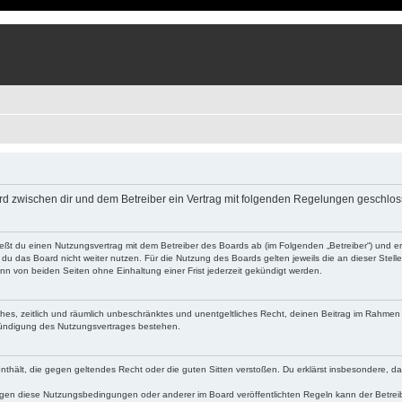
 wird zwischen dir und dem Betreiber ein Vertrag mit folgenden Regelungen geschlo
ließt du einen Nutzungsvertrag mit dem Betreiber des Boards ab (im Folgenden „Betreiber“) und 
du das Board nicht weiter nutzen. Für die Nutzung des Boards gelten jeweils die an dieser Stell
n von beiden Seiten ohne Einhaltung einer Frist jederzeit gekündigt werden.
faches, zeitlich und räumlich unbeschränktes und unentgeltliches Recht, deinen Beitrag im Rahme
Kündigung des Nutzungsvertrages bestehen.
e enthält, die gegen geltendes Recht oder die guten Sitten verstoßen. Du erklärst insbesondere, 
egen diese Nutzungsbedingungen oder anderer im Board veröffentlichten Regeln kann der Betre