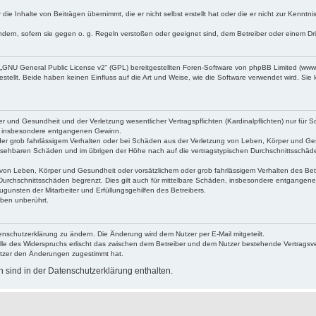
die Inhalte von Beiträgen übernimmt, die er nicht selbst erstellt hat oder die er nicht zur Kenn
ndern, sofern sie gegen o. g. Regeln verstoßen oder geeignet sind, dem Betreiber oder einem D
„
GNU General Public License v2
“ (GPL) bereitgestellten Foren-Software von phpBB Limited (ww
ellt. Beide haben keinen Einfluss auf die Art und Weise, wie die Software verwendet wird. Si
 und Gesundheit und der Verletzung wesentlicher Vertragspflichten (Kardinalpflichten) nur für Sc
wie insbesondere entgangenen Gewinn.
der grob fahrlässigem Verhalten oder bei Schäden aus der Verletzung von Leben, Körper und Ges
rhersehbaren Schäden und im übrigen der Höhe nach auf die vertragstypischen Durchschnittsschäde
von Leben, Körper und Gesundheit oder vorsätzlichem oder grob fahrlässigem Verhalten des Betr
Durchschnittsschäden begrenzt. Dies gilt auch für mittelbare Schäden, insbesondere entgangen
gunsten der Mitarbeiter und Erfüllungsgehilfen des Betreibers.
ben unberührt.
enschutzerklärung zu ändern. Die Änderung wird dem Nutzer per E-Mail mitgeteilt.
lle des Widerspruchs erlischt das zwischen dem Betreiber und dem Nutzer bestehende Vertragsverh
utzer den Änderungen zugestimmt hat.
sind in der Datenschutzerklärung enthalten.