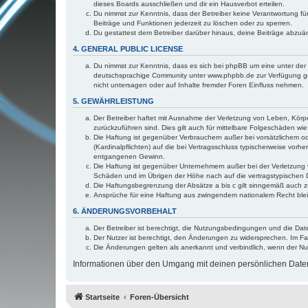
dieses Boards ausschließen und dir ein Hausverbot erteilen.
Du nimmst zur Kenntnis, dass der Betreiber keine Verantwortung für 
Beiträge und Funktionen jederzeit zu löschen oder zu sperren.
Du gestattest dem Betreiber darüber hinaus, deine Beiträge abzuä
4. GENERAL PUBLIC LICENSE
Du nimmst zur Kenntnis, dass es sich bei phpBB um eine unter der 
deutschsprachige Community unter www.phpbb.de zur Verfügung gest
nicht untersagen oder auf Inhalte fremder Foren Einfluss nehmen.
5. GEWÄHRLEISTUNG
Der Betreiber haftet mit Ausnahme der Verletzung von Leben, Körper
zurückzuführen sind. Dies gilt auch für mittelbare Folgeschäden 
Die Haftung ist gegenüber Verbrauchern außer bei vorsätzlichem o
(Kardinalpflichten) auf die bei Vertragsschluss typischerweise vo
entgangenen Gewinn.
Die Haftung ist gegenüber Unternehmern außer bei der Verletzung 
Schäden und im Übrigen der Höhe nach auf die vertragstypischen 
Die Haftungsbegrenzung der Absätze a bis c gilt sinngemäß auch zu
Ansprüche für eine Haftung aus zwingendem nationalem Recht blei
6. ÄNDERUNGSVORBEHALT
Der Betreiber ist berechtigt, die Nutzungsbedingungen und die Dat
Der Nutzer ist berechtigt, den Änderungen zu widersprechen. Im Fa
Die Änderungen gelten als anerkannt und verbindlich, wenn der N
Informationen über den Umgang mit deinen persönlichen Daten 
Startseite
Foren-Übersicht