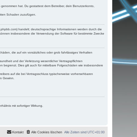
tnis genommen hat. Du gestattest dem Betreiber, dein Benutzerkonto,
ritten Schaden zuzufügen.
w.phpbb.com) handelt; deutschsprachige Informationen werden durch die
e können insbesondere die Verwendung der Software für bestimmte Zwecke
häden, die auf ein vorsätzliches oder grob fahrlässiges Verhalten
undheit und der Verletzung wesentlicher Vertragspflichten
n begrenzt. Dies gilt auch für mittelbare Folgeschäden wie insbesondere
eibers auf die bei Vertragsschluss typischerweise vorhersehbaren
en Gewinn.
ältnis mit sofortiger Wirkung.
Kontakt
Alle Cookies löschen
Alle Zeiten sind
UTC+01:00