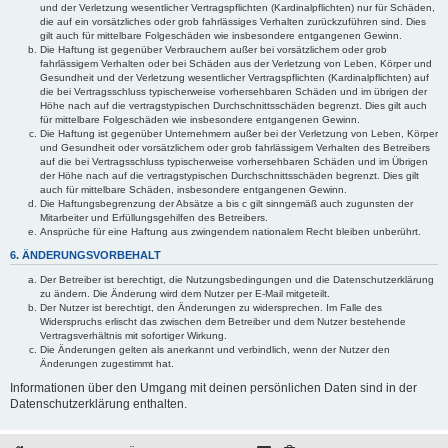
und der Verletzung wesentlicher Vertragspflichten (Kardinalpflichten) nur für Schäden,
die auf ein vorsätzliches oder grob fahrlässiges Verhalten zurückzuführen sind. Dies
gilt auch für mittelbare Folgeschäden wie insbesondere entgangenen Gewinn.
Die Haftung ist gegenüber Verbrauchern außer bei vorsätzlichem oder grob
fahrlässigem Verhalten oder bei Schäden aus der Verletzung von Leben, Körper und
Gesundheit und der Verletzung wesentlicher Vertragspflichten (Kardinalpflichten) auf
die bei Vertragsschluss typischerweise vorhersehbaren Schäden und im übrigen der
Höhe nach auf die vertragstypischen Durchschnittsschäden begrenzt. Dies gilt auch
für mittelbare Folgeschäden wie insbesondere entgangenen Gewinn.
Die Haftung ist gegenüber Unternehmern außer bei der Verletzung von Leben, Körper
und Gesundheit oder vorsätzlichem oder grob fahrlässigem Verhalten des Betreibers
auf die bei Vertragsschluss typischerweise vorhersehbaren Schäden und im Übrigen
der Höhe nach auf die vertragstypischen Durchschnittsschäden begrenzt. Dies gilt
auch für mittelbare Schäden, insbesondere entgangenen Gewinn.
Die Haftungsbegrenzung der Absätze a bis c gilt sinngemäß auch zugunsten der
Mitarbeiter und Erfüllungsgehilfen des Betreibers.
Ansprüche für eine Haftung aus zwingendem nationalem Recht bleiben unberührt.
6. ÄNDERUNGSVORBEHALT
Der Betreiber ist berechtigt, die Nutzungsbedingungen und die Datenschutzerklärung
zu ändern. Die Änderung wird dem Nutzer per E-Mail mitgeteilt.
Der Nutzer ist berechtigt, den Änderungen zu widersprechen. Im Falle des
Widerspruchs erlischt das zwischen dem Betreiber und dem Nutzer bestehende
Vertragsverhältnis mit sofortiger Wirkung.
Die Änderungen gelten als anerkannt und verbindlich, wenn der Nutzer den
Änderungen zugestimmt hat.
Informationen über den Umgang mit deinen persönlichen Daten sind in der
Datenschutzerklärung enthalten.