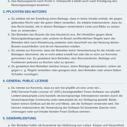
Das Nutzungsrecht nach Punkt 2, Unterpunkt a bleibt auch nach Kündigung des
Nutzungsvertrages bestehen.
3. PFLICHTEN DES NUTZERS
Du erklärst mit der Erstellung eines Beitrags, dass er keine Inhalte enthält, die gegen
geltendes Recht oder die guten Sitten verstoßen. Du erklärst insbesondere, dass du
das Recht besitzt, die in deinen Beiträgen verwendeten Links und Bilder zu setzen
bzw. zu verwenden.
Der Betreiber des Boards übt das Hausrecht aus. Bei Verstößen gegen diese
Nutzungsbedingungen oder anderer im Board veröffentlichten Regeln kann der
Betreiber dich nach Abmahnung zeitweise oder dauerhaft von der Nutzung dieses
Boards ausschließen und dir ein Hausverbot erteilen.
Du nimmst zur Kenntnis, dass der Betreiber keine Verantwortung für die Inhalte von
Beiträgen übernimmt, die er nicht selbst erstellt hat oder die er nicht zur Kenntnis
genommen hat. Du gestattest dem Betreiber, dein Benutzerkonto, Beiträge und
Funktionen jederzeit zu löschen oder zu sperren.
Du gestattest dem Betreiber darüber hinaus, deine Beiträge abzuändern, sofern sie
gegen o. g. Regeln verstoßen oder geeignet sind, dem Betreiber oder einem Dritten
Schaden zuzufügen.
4. GENERAL PUBLIC LICENSE
Du nimmst zur Kenntnis, dass es sich bei phpBB um eine unter der „
GNU General Public License v2
“ (GPL) bereitgestellten Foren-Software von phpBB
Limited (www.phpbb.com) handelt; deutschsprachige Informationen werden durch die
deutschsprachige Community unter www.phpbb.de zur Verfügung gestellt. Beide
haben keinen Einfluss auf die Art und Weise, wie die Software verwendet wird. Sie
können insbesondere die Verwendung der Software für bestimmte Zwecke nicht
untersagen oder auf Inhalte fremder Foren Einfluss nehmen.
5. GEWÄHRLEISTUNG
Der Betreiber haftet mit Ausnahme der Verletzung von Leben, Körper und Gesundheit