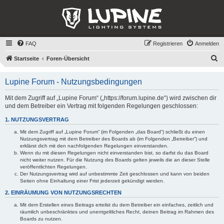
FAQ
Registrieren
Anmelden
S
Startseite
Foren-Übersicht
u
Lupine Forum - Nutzungsbedingungen
c
h
Mit dem Zugriff auf „Lupine Forum“ („https://forum.lupine.de“) wird zwischen dir
und dem Betreiber ein Vertrag mit folgenden Regelungen geschlossen:
e
1. NUTZUNGSVERTRAG
Mit dem Zugriff auf „Lupine Forum“ (im Folgenden „das Board“) schließt du einen
Nutzungsvertrag mit dem Betreiber des Boards ab (im Folgenden „Betreiber“) und
erklärst dich mit den nachfolgenden Regelungen einverstanden.
Wenn du mit diesen Regelungen nicht einverstanden bist, so darfst du das Board
nicht weiter nutzen. Für die Nutzung des Boards gelten jeweils die an dieser Stelle
veröffentlichten Regelungen.
Der Nutzungsvertrag wird auf unbestimmte Zeit geschlossen und kann von beiden
Seiten ohne Einhaltung einer Frist jederzeit gekündigt werden.
2. EINRÄUMUNG VON NUTZUNGSRECHTEN
Mit dem Erstellen eines Beitrags erteilst du dem Betreiber ein einfaches, zeitlich und
räumlich unbeschränktes und unentgeltliches Recht, deinen Beitrag im Rahmen des
Boards zu nutzen.