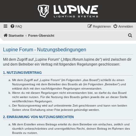
FAQ
Registrieren
Anmelden
S
Startseite
Foren-Übersicht
u
Lupine Forum - Nutzungsbedingungen
c
h
Mit dem Zugriff auf „Lupine Forum“ („https://forum.lupine.de“) wird zwischen dir
und dem Betreiber ein Vertrag mit folgenden Regelungen geschlossen:
e
1. NUTZUNGSVERTRAG
Mit dem Zugriff auf „Lupine Forum“ (im Folgenden „das Board“) schließt du einen
Nutzungsvertrag mit dem Betreiber des Boards ab (im Folgenden „Betreiber“) und
erklärst dich mit den nachfolgenden Regelungen einverstanden.
Wenn du mit diesen Regelungen nicht einverstanden bist, so darfst du das Board
nicht weiter nutzen. Für die Nutzung des Boards gelten jeweils die an dieser Stelle
veröffentlichten Regelungen.
Der Nutzungsvertrag wird auf unbestimmte Zeit geschlossen und kann von beiden
Seiten ohne Einhaltung einer Frist jederzeit gekündigt werden.
2. EINRÄUMUNG VON NUTZUNGSRECHTEN
Mit dem Erstellen eines Beitrags erteilst du dem Betreiber ein einfaches, zeitlich und
räumlich unbeschränktes und unentgeltliches Recht, deinen Beitrag im Rahmen des
Boards zu nutzen.