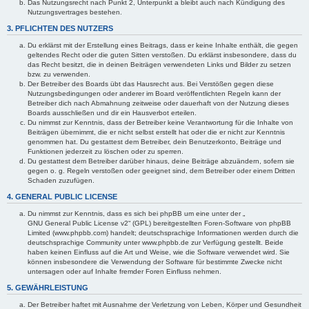
Das Nutzungsrecht nach Punkt 2, Unterpunkt a bleibt auch nach Kündigung des
Nutzungsvertrages bestehen.
3. PFLICHTEN DES NUTZERS
Du erklärst mit der Erstellung eines Beitrags, dass er keine Inhalte enthält, die gegen
geltendes Recht oder die guten Sitten verstoßen. Du erklärst insbesondere, dass du
das Recht besitzt, die in deinen Beiträgen verwendeten Links und Bilder zu setzen
bzw. zu verwenden.
Der Betreiber des Boards übt das Hausrecht aus. Bei Verstößen gegen diese
Nutzungsbedingungen oder anderer im Board veröffentlichten Regeln kann der
Betreiber dich nach Abmahnung zeitweise oder dauerhaft von der Nutzung dieses
Boards ausschließen und dir ein Hausverbot erteilen.
Du nimmst zur Kenntnis, dass der Betreiber keine Verantwortung für die Inhalte von
Beiträgen übernimmt, die er nicht selbst erstellt hat oder die er nicht zur Kenntnis
genommen hat. Du gestattest dem Betreiber, dein Benutzerkonto, Beiträge und
Funktionen jederzeit zu löschen oder zu sperren.
Du gestattest dem Betreiber darüber hinaus, deine Beiträge abzuändern, sofern sie
gegen o. g. Regeln verstoßen oder geeignet sind, dem Betreiber oder einem Dritten
Schaden zuzufügen.
4. GENERAL PUBLIC LICENSE
Du nimmst zur Kenntnis, dass es sich bei phpBB um eine unter der „
GNU General Public License v2
“ (GPL) bereitgestellten Foren-Software von phpBB
Limited (www.phpbb.com) handelt; deutschsprachige Informationen werden durch die
deutschsprachige Community unter www.phpbb.de zur Verfügung gestellt. Beide
haben keinen Einfluss auf die Art und Weise, wie die Software verwendet wird. Sie
können insbesondere die Verwendung der Software für bestimmte Zwecke nicht
untersagen oder auf Inhalte fremder Foren Einfluss nehmen.
5. GEWÄHRLEISTUNG
Der Betreiber haftet mit Ausnahme der Verletzung von Leben, Körper und Gesundheit