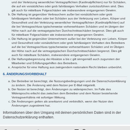
und der Verletzung wesentlicher Vertragspflichten (Kardinalpflichten) nur für Schäden,
die auf ein vorsätzliches oder grob fahrlässiges Verhalten zurückzuführen sind. Dies
gilt auch für mittelbare Folgeschäden wie insbesondere entgangenen Gewinn.
Die Haftung ist gegenüber Verbrauchern außer bei vorsätzlichem oder grob
fahrlässigem Verhalten oder bei Schäden aus der Verletzung von Leben, Körper und
Gesundheit und der Verletzung wesentlicher Vertragspflichten (Kardinalpflichten) auf
die bei Vertragsschluss typischerweise vorhersehbaren Schäden und im übrigen der
Höhe nach auf die vertragstypischen Durchschnittsschäden begrenzt. Dies gilt auch
für mittelbare Folgeschäden wie insbesondere entgangenen Gewinn.
Die Haftung ist gegenüber Unternehmern außer bei der Verletzung von Leben, Körper
und Gesundheit oder vorsätzlichem oder grob fahrlässigem Verhalten des Betreibers
auf die bei Vertragsschluss typischerweise vorhersehbaren Schäden und im Übrigen
der Höhe nach auf die vertragstypischen Durchschnittsschäden begrenzt. Dies gilt
auch für mittelbare Schäden, insbesondere entgangenen Gewinn.
Die Haftungsbegrenzung der Absätze a bis c gilt sinngemäß auch zugunsten der
Mitarbeiter und Erfüllungsgehilfen des Betreibers.
Ansprüche für eine Haftung aus zwingendem nationalem Recht bleiben unberührt.
6. ÄNDERUNGSVORBEHALT
Der Betreiber ist berechtigt, die Nutzungsbedingungen und die Datenschutzerklärung
zu ändern. Die Änderung wird dem Nutzer per E-Mail mitgeteilt.
Der Nutzer ist berechtigt, den Änderungen zu widersprechen. Im Falle des
Widerspruchs erlischt das zwischen dem Betreiber und dem Nutzer bestehende
Vertragsverhältnis mit sofortiger Wirkung.
Die Änderungen gelten als anerkannt und verbindlich, wenn der Nutzer den
Änderungen zugestimmt hat.
Informationen über den Umgang mit deinen persönlichen Daten sind in der
Datenschutzerklärung enthalten.