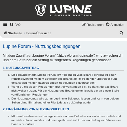
FAQ
Registrieren
Anmelden
S
Startseite
Foren-Übersicht
u
Lupine Forum - Nutzungsbedingungen
c
h
Mit dem Zugriff auf „Lupine Forum“ („https://forum.lupine.de“) wird zwischen dir
und dem Betreiber ein Vertrag mit folgenden Regelungen geschlossen:
e
1. NUTZUNGSVERTRAG
Mit dem Zugriff auf „Lupine Forum“ (im Folgenden „das Board“) schließt du einen
Nutzungsvertrag mit dem Betreiber des Boards ab (im Folgenden „Betreiber“) und
erklärst dich mit den nachfolgenden Regelungen einverstanden.
Wenn du mit diesen Regelungen nicht einverstanden bist, so darfst du das Board
nicht weiter nutzen. Für die Nutzung des Boards gelten jeweils die an dieser Stelle
veröffentlichten Regelungen.
Der Nutzungsvertrag wird auf unbestimmte Zeit geschlossen und kann von beiden
Seiten ohne Einhaltung einer Frist jederzeit gekündigt werden.
2. EINRÄUMUNG VON NUTZUNGSRECHTEN
Mit dem Erstellen eines Beitrags erteilst du dem Betreiber ein einfaches, zeitlich und
räumlich unbeschränktes und unentgeltliches Recht, deinen Beitrag im Rahmen des
Boards zu nutzen.