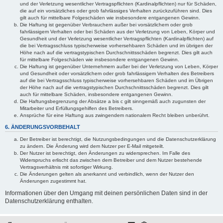
und der Verletzung wesentlicher Vertragspflichten (Kardinalpflichten) nur für Schäden,
die auf ein vorsätzliches oder grob fahrlässiges Verhalten zurückzuführen sind. Dies
gilt auch für mittelbare Folgeschäden wie insbesondere entgangenen Gewinn.
Die Haftung ist gegenüber Verbrauchern außer bei vorsätzlichem oder grob
fahrlässigem Verhalten oder bei Schäden aus der Verletzung von Leben, Körper und
Gesundheit und der Verletzung wesentlicher Vertragspflichten (Kardinalpflichten) auf
die bei Vertragsschluss typischerweise vorhersehbaren Schäden und im übrigen der
Höhe nach auf die vertragstypischen Durchschnittsschäden begrenzt. Dies gilt auch
für mittelbare Folgeschäden wie insbesondere entgangenen Gewinn.
Die Haftung ist gegenüber Unternehmern außer bei der Verletzung von Leben, Körper
und Gesundheit oder vorsätzlichem oder grob fahrlässigem Verhalten des Betreibers
auf die bei Vertragsschluss typischerweise vorhersehbaren Schäden und im Übrigen
der Höhe nach auf die vertragstypischen Durchschnittsschäden begrenzt. Dies gilt
auch für mittelbare Schäden, insbesondere entgangenen Gewinn.
Die Haftungsbegrenzung der Absätze a bis c gilt sinngemäß auch zugunsten der
Mitarbeiter und Erfüllungsgehilfen des Betreibers.
Ansprüche für eine Haftung aus zwingendem nationalem Recht bleiben unberührt.
6. ÄNDERUNGSVORBEHALT
Der Betreiber ist berechtigt, die Nutzungsbedingungen und die Datenschutzerklärung
zu ändern. Die Änderung wird dem Nutzer per E-Mail mitgeteilt.
Der Nutzer ist berechtigt, den Änderungen zu widersprechen. Im Falle des
Widerspruchs erlischt das zwischen dem Betreiber und dem Nutzer bestehende
Vertragsverhältnis mit sofortiger Wirkung.
Die Änderungen gelten als anerkannt und verbindlich, wenn der Nutzer den
Änderungen zugestimmt hat.
Informationen über den Umgang mit deinen persönlichen Daten sind in der
Datenschutzerklärung enthalten.