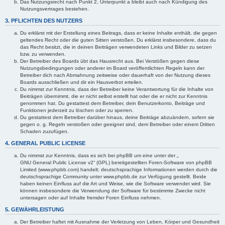
Das Nutzungsrecht nach Punkt 2, Unterpunkt a bleibt auch nach Kündigung des
Nutzungsvertrages bestehen.
3. PFLICHTEN DES NUTZERS
Du erklärst mit der Erstellung eines Beitrags, dass er keine Inhalte enthält, die gegen
geltendes Recht oder die guten Sitten verstoßen. Du erklärst insbesondere, dass du
das Recht besitzt, die in deinen Beiträgen verwendeten Links und Bilder zu setzen
bzw. zu verwenden.
Der Betreiber des Boards übt das Hausrecht aus. Bei Verstößen gegen diese
Nutzungsbedingungen oder anderer im Board veröffentlichten Regeln kann der
Betreiber dich nach Abmahnung zeitweise oder dauerhaft von der Nutzung dieses
Boards ausschließen und dir ein Hausverbot erteilen.
Du nimmst zur Kenntnis, dass der Betreiber keine Verantwortung für die Inhalte von
Beiträgen übernimmt, die er nicht selbst erstellt hat oder die er nicht zur Kenntnis
genommen hat. Du gestattest dem Betreiber, dein Benutzerkonto, Beiträge und
Funktionen jederzeit zu löschen oder zu sperren.
Du gestattest dem Betreiber darüber hinaus, deine Beiträge abzuändern, sofern sie
gegen o. g. Regeln verstoßen oder geeignet sind, dem Betreiber oder einem Dritten
Schaden zuzufügen.
4. GENERAL PUBLIC LICENSE
Du nimmst zur Kenntnis, dass es sich bei phpBB um eine unter der „
GNU General Public License v2
“ (GPL) bereitgestellten Foren-Software von phpBB
Limited (www.phpbb.com) handelt; deutschsprachige Informationen werden durch die
deutschsprachige Community unter www.phpbb.de zur Verfügung gestellt. Beide
haben keinen Einfluss auf die Art und Weise, wie die Software verwendet wird. Sie
können insbesondere die Verwendung der Software für bestimmte Zwecke nicht
untersagen oder auf Inhalte fremder Foren Einfluss nehmen.
5. GEWÄHRLEISTUNG
Der Betreiber haftet mit Ausnahme der Verletzung von Leben, Körper und Gesundheit