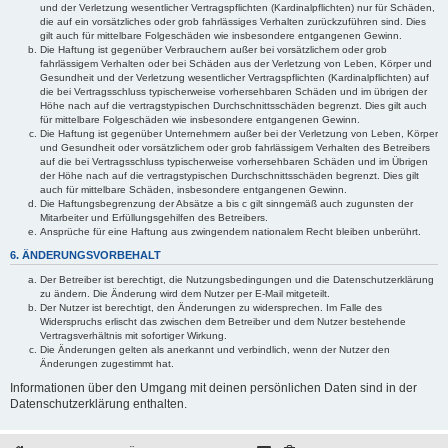
und der Verletzung wesentlicher Vertragspflichten (Kardinalpflichten) nur für Schäden,
die auf ein vorsätzliches oder grob fahrlässiges Verhalten zurückzuführen sind. Dies
gilt auch für mittelbare Folgeschäden wie insbesondere entgangenen Gewinn.
Die Haftung ist gegenüber Verbrauchern außer bei vorsätzlichem oder grob
fahrlässigem Verhalten oder bei Schäden aus der Verletzung von Leben, Körper und
Gesundheit und der Verletzung wesentlicher Vertragspflichten (Kardinalpflichten) auf
die bei Vertragsschluss typischerweise vorhersehbaren Schäden und im übrigen der
Höhe nach auf die vertragstypischen Durchschnittsschäden begrenzt. Dies gilt auch
für mittelbare Folgeschäden wie insbesondere entgangenen Gewinn.
Die Haftung ist gegenüber Unternehmern außer bei der Verletzung von Leben, Körper
und Gesundheit oder vorsätzlichem oder grob fahrlässigem Verhalten des Betreibers
auf die bei Vertragsschluss typischerweise vorhersehbaren Schäden und im Übrigen
der Höhe nach auf die vertragstypischen Durchschnittsschäden begrenzt. Dies gilt
auch für mittelbare Schäden, insbesondere entgangenen Gewinn.
Die Haftungsbegrenzung der Absätze a bis c gilt sinngemäß auch zugunsten der
Mitarbeiter und Erfüllungsgehilfen des Betreibers.
Ansprüche für eine Haftung aus zwingendem nationalem Recht bleiben unberührt.
6. ÄNDERUNGSVORBEHALT
Der Betreiber ist berechtigt, die Nutzungsbedingungen und die Datenschutzerklärung
zu ändern. Die Änderung wird dem Nutzer per E-Mail mitgeteilt.
Der Nutzer ist berechtigt, den Änderungen zu widersprechen. Im Falle des
Widerspruchs erlischt das zwischen dem Betreiber und dem Nutzer bestehende
Vertragsverhältnis mit sofortiger Wirkung.
Die Änderungen gelten als anerkannt und verbindlich, wenn der Nutzer den
Änderungen zugestimmt hat.
Informationen über den Umgang mit deinen persönlichen Daten sind in der
Datenschutzerklärung enthalten.