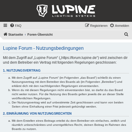
FAQ
Registrieren
Anmelden
S
Startseite
Foren-Übersicht
u
Lupine Forum - Nutzungsbedingungen
c
h
Mit dem Zugriff auf „Lupine Forum“ („https://forum.lupine.de“) wird zwischen dir
und dem Betreiber ein Vertrag mit folgenden Regelungen geschlossen:
e
1. NUTZUNGSVERTRAG
Mit dem Zugriff auf „Lupine Forum“ (im Folgenden „das Board“) schließt du einen
Nutzungsvertrag mit dem Betreiber des Boards ab (im Folgenden „Betreiber“) und
erklärst dich mit den nachfolgenden Regelungen einverstanden.
Wenn du mit diesen Regelungen nicht einverstanden bist, so darfst du das Board
nicht weiter nutzen. Für die Nutzung des Boards gelten jeweils die an dieser Stelle
veröffentlichten Regelungen.
Der Nutzungsvertrag wird auf unbestimmte Zeit geschlossen und kann von beiden
Seiten ohne Einhaltung einer Frist jederzeit gekündigt werden.
2. EINRÄUMUNG VON NUTZUNGSRECHTEN
Mit dem Erstellen eines Beitrags erteilst du dem Betreiber ein einfaches, zeitlich und
räumlich unbeschränktes und unentgeltliches Recht, deinen Beitrag im Rahmen des
Boards zu nutzen.