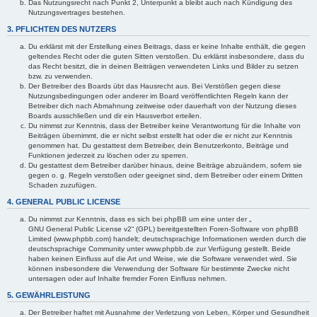
Das Nutzungsrecht nach Punkt 2, Unterpunkt a bleibt auch nach Kündigung des
Nutzungsvertrages bestehen.
3. PFLICHTEN DES NUTZERS
Du erklärst mit der Erstellung eines Beitrags, dass er keine Inhalte enthält, die gegen
geltendes Recht oder die guten Sitten verstoßen. Du erklärst insbesondere, dass du
das Recht besitzt, die in deinen Beiträgen verwendeten Links und Bilder zu setzen
bzw. zu verwenden.
Der Betreiber des Boards übt das Hausrecht aus. Bei Verstößen gegen diese
Nutzungsbedingungen oder anderer im Board veröffentlichten Regeln kann der
Betreiber dich nach Abmahnung zeitweise oder dauerhaft von der Nutzung dieses
Boards ausschließen und dir ein Hausverbot erteilen.
Du nimmst zur Kenntnis, dass der Betreiber keine Verantwortung für die Inhalte von
Beiträgen übernimmt, die er nicht selbst erstellt hat oder die er nicht zur Kenntnis
genommen hat. Du gestattest dem Betreiber, dein Benutzerkonto, Beiträge und
Funktionen jederzeit zu löschen oder zu sperren.
Du gestattest dem Betreiber darüber hinaus, deine Beiträge abzuändern, sofern sie
gegen o. g. Regeln verstoßen oder geeignet sind, dem Betreiber oder einem Dritten
Schaden zuzufügen.
4. GENERAL PUBLIC LICENSE
Du nimmst zur Kenntnis, dass es sich bei phpBB um eine unter der „
GNU General Public License v2
“ (GPL) bereitgestellten Foren-Software von phpBB
Limited (www.phpbb.com) handelt; deutschsprachige Informationen werden durch die
deutschsprachige Community unter www.phpbb.de zur Verfügung gestellt. Beide
haben keinen Einfluss auf die Art und Weise, wie die Software verwendet wird. Sie
können insbesondere die Verwendung der Software für bestimmte Zwecke nicht
untersagen oder auf Inhalte fremder Foren Einfluss nehmen.
5. GEWÄHRLEISTUNG
Der Betreiber haftet mit Ausnahme der Verletzung von Leben, Körper und Gesundheit