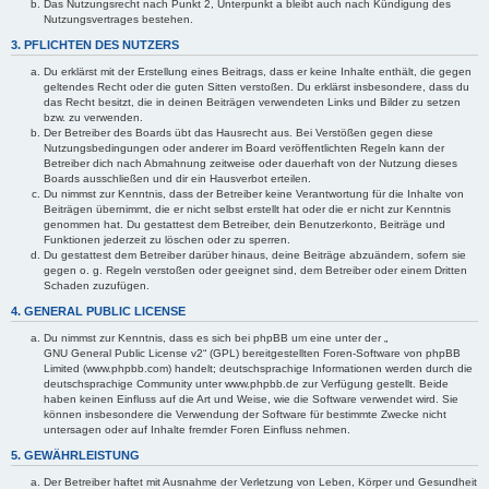
Das Nutzungsrecht nach Punkt 2, Unterpunkt a bleibt auch nach Kündigung des
Nutzungsvertrages bestehen.
3. PFLICHTEN DES NUTZERS
Du erklärst mit der Erstellung eines Beitrags, dass er keine Inhalte enthält, die gegen
geltendes Recht oder die guten Sitten verstoßen. Du erklärst insbesondere, dass du
das Recht besitzt, die in deinen Beiträgen verwendeten Links und Bilder zu setzen
bzw. zu verwenden.
Der Betreiber des Boards übt das Hausrecht aus. Bei Verstößen gegen diese
Nutzungsbedingungen oder anderer im Board veröffentlichten Regeln kann der
Betreiber dich nach Abmahnung zeitweise oder dauerhaft von der Nutzung dieses
Boards ausschließen und dir ein Hausverbot erteilen.
Du nimmst zur Kenntnis, dass der Betreiber keine Verantwortung für die Inhalte von
Beiträgen übernimmt, die er nicht selbst erstellt hat oder die er nicht zur Kenntnis
genommen hat. Du gestattest dem Betreiber, dein Benutzerkonto, Beiträge und
Funktionen jederzeit zu löschen oder zu sperren.
Du gestattest dem Betreiber darüber hinaus, deine Beiträge abzuändern, sofern sie
gegen o. g. Regeln verstoßen oder geeignet sind, dem Betreiber oder einem Dritten
Schaden zuzufügen.
4. GENERAL PUBLIC LICENSE
Du nimmst zur Kenntnis, dass es sich bei phpBB um eine unter der „
GNU General Public License v2
“ (GPL) bereitgestellten Foren-Software von phpBB
Limited (www.phpbb.com) handelt; deutschsprachige Informationen werden durch die
deutschsprachige Community unter www.phpbb.de zur Verfügung gestellt. Beide
haben keinen Einfluss auf die Art und Weise, wie die Software verwendet wird. Sie
können insbesondere die Verwendung der Software für bestimmte Zwecke nicht
untersagen oder auf Inhalte fremder Foren Einfluss nehmen.
5. GEWÄHRLEISTUNG
Der Betreiber haftet mit Ausnahme der Verletzung von Leben, Körper und Gesundheit