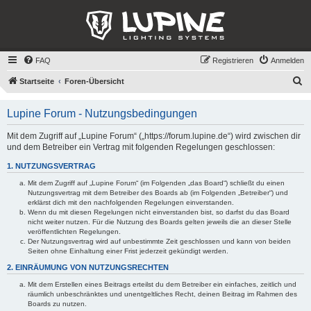
FAQ
Registrieren
Anmelden
S
Startseite
Foren-Übersicht
u
Lupine Forum - Nutzungsbedingungen
c
h
Mit dem Zugriff auf „Lupine Forum“ („https://forum.lupine.de“) wird zwischen dir
und dem Betreiber ein Vertrag mit folgenden Regelungen geschlossen:
e
1. NUTZUNGSVERTRAG
Mit dem Zugriff auf „Lupine Forum“ (im Folgenden „das Board“) schließt du einen
Nutzungsvertrag mit dem Betreiber des Boards ab (im Folgenden „Betreiber“) und
erklärst dich mit den nachfolgenden Regelungen einverstanden.
Wenn du mit diesen Regelungen nicht einverstanden bist, so darfst du das Board
nicht weiter nutzen. Für die Nutzung des Boards gelten jeweils die an dieser Stelle
veröffentlichten Regelungen.
Der Nutzungsvertrag wird auf unbestimmte Zeit geschlossen und kann von beiden
Seiten ohne Einhaltung einer Frist jederzeit gekündigt werden.
2. EINRÄUMUNG VON NUTZUNGSRECHTEN
Mit dem Erstellen eines Beitrags erteilst du dem Betreiber ein einfaches, zeitlich und
räumlich unbeschränktes und unentgeltliches Recht, deinen Beitrag im Rahmen des
Boards zu nutzen.