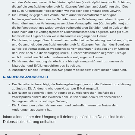
und der Verletzung wesentlicher Vertragspflichten (Kardinalpflichten) nur für Schäden,
die auf ein vorsätzliches oder grob fahrlässiges Verhalten zurückzuführen sind. Dies
gilt auch für mittelbare Folgeschäden wie insbesondere entgangenen Gewinn.
Die Haftung ist gegenüber Verbrauchern außer bei vorsätzlichem oder grob
fahrlässigem Verhalten oder bei Schäden aus der Verletzung von Leben, Körper und
Gesundheit und der Verletzung wesentlicher Vertragspflichten (Kardinalpflichten) auf
die bei Vertragsschluss typischerweise vorhersehbaren Schäden und im übrigen der
Höhe nach auf die vertragstypischen Durchschnittsschäden begrenzt. Dies gilt auch
für mittelbare Folgeschäden wie insbesondere entgangenen Gewinn.
Die Haftung ist gegenüber Unternehmern außer bei der Verletzung von Leben, Körper
und Gesundheit oder vorsätzlichem oder grob fahrlässigem Verhalten des Betreibers
auf die bei Vertragsschluss typischerweise vorhersehbaren Schäden und im Übrigen
der Höhe nach auf die vertragstypischen Durchschnittsschäden begrenzt. Dies gilt
auch für mittelbare Schäden, insbesondere entgangenen Gewinn.
Die Haftungsbegrenzung der Absätze a bis c gilt sinngemäß auch zugunsten der
Mitarbeiter und Erfüllungsgehilfen des Betreibers.
Ansprüche für eine Haftung aus zwingendem nationalem Recht bleiben unberührt.
6. ÄNDERUNGSVORBEHALT
Der Betreiber ist berechtigt, die Nutzungsbedingungen und die Datenschutzerklärung
zu ändern. Die Änderung wird dem Nutzer per E-Mail mitgeteilt.
Der Nutzer ist berechtigt, den Änderungen zu widersprechen. Im Falle des
Widerspruchs erlischt das zwischen dem Betreiber und dem Nutzer bestehende
Vertragsverhältnis mit sofortiger Wirkung.
Die Änderungen gelten als anerkannt und verbindlich, wenn der Nutzer den
Änderungen zugestimmt hat.
Informationen über den Umgang mit deinen persönlichen Daten sind in der
Datenschutzerklärung enthalten.