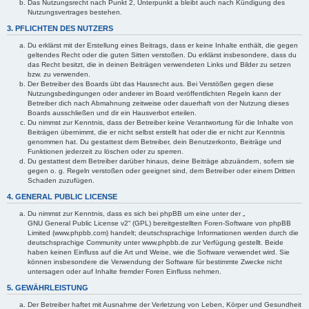
Das Nutzungsrecht nach Punkt 2, Unterpunkt a bleibt auch nach Kündigung des
Nutzungsvertrages bestehen.
3. PFLICHTEN DES NUTZERS
Du erklärst mit der Erstellung eines Beitrags, dass er keine Inhalte enthält, die gegen
geltendes Recht oder die guten Sitten verstoßen. Du erklärst insbesondere, dass du
das Recht besitzt, die in deinen Beiträgen verwendeten Links und Bilder zu setzen
bzw. zu verwenden.
Der Betreiber des Boards übt das Hausrecht aus. Bei Verstößen gegen diese
Nutzungsbedingungen oder anderer im Board veröffentlichten Regeln kann der
Betreiber dich nach Abmahnung zeitweise oder dauerhaft von der Nutzung dieses
Boards ausschließen und dir ein Hausverbot erteilen.
Du nimmst zur Kenntnis, dass der Betreiber keine Verantwortung für die Inhalte von
Beiträgen übernimmt, die er nicht selbst erstellt hat oder die er nicht zur Kenntnis
genommen hat. Du gestattest dem Betreiber, dein Benutzerkonto, Beiträge und
Funktionen jederzeit zu löschen oder zu sperren.
Du gestattest dem Betreiber darüber hinaus, deine Beiträge abzuändern, sofern sie
gegen o. g. Regeln verstoßen oder geeignet sind, dem Betreiber oder einem Dritten
Schaden zuzufügen.
4. GENERAL PUBLIC LICENSE
Du nimmst zur Kenntnis, dass es sich bei phpBB um eine unter der „
GNU General Public License v2
“ (GPL) bereitgestellten Foren-Software von phpBB
Limited (www.phpbb.com) handelt; deutschsprachige Informationen werden durch die
deutschsprachige Community unter www.phpbb.de zur Verfügung gestellt. Beide
haben keinen Einfluss auf die Art und Weise, wie die Software verwendet wird. Sie
können insbesondere die Verwendung der Software für bestimmte Zwecke nicht
untersagen oder auf Inhalte fremder Foren Einfluss nehmen.
5. GEWÄHRLEISTUNG
Der Betreiber haftet mit Ausnahme der Verletzung von Leben, Körper und Gesundheit