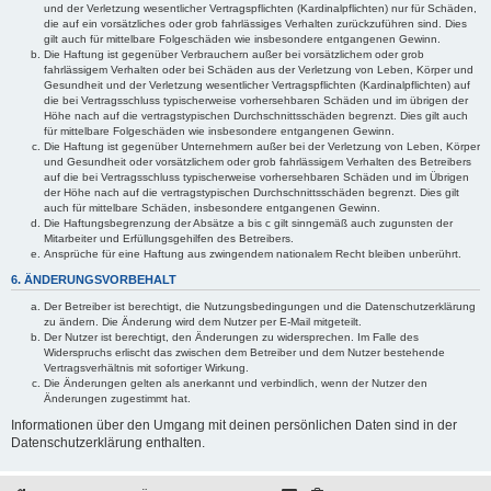
und der Verletzung wesentlicher Vertragspflichten (Kardinalpflichten) nur für Schäden,
die auf ein vorsätzliches oder grob fahrlässiges Verhalten zurückzuführen sind. Dies
gilt auch für mittelbare Folgeschäden wie insbesondere entgangenen Gewinn.
Die Haftung ist gegenüber Verbrauchern außer bei vorsätzlichem oder grob
fahrlässigem Verhalten oder bei Schäden aus der Verletzung von Leben, Körper und
Gesundheit und der Verletzung wesentlicher Vertragspflichten (Kardinalpflichten) auf
die bei Vertragsschluss typischerweise vorhersehbaren Schäden und im übrigen der
Höhe nach auf die vertragstypischen Durchschnittsschäden begrenzt. Dies gilt auch
für mittelbare Folgeschäden wie insbesondere entgangenen Gewinn.
Die Haftung ist gegenüber Unternehmern außer bei der Verletzung von Leben, Körper
und Gesundheit oder vorsätzlichem oder grob fahrlässigem Verhalten des Betreibers
auf die bei Vertragsschluss typischerweise vorhersehbaren Schäden und im Übrigen
der Höhe nach auf die vertragstypischen Durchschnittsschäden begrenzt. Dies gilt
auch für mittelbare Schäden, insbesondere entgangenen Gewinn.
Die Haftungsbegrenzung der Absätze a bis c gilt sinngemäß auch zugunsten der
Mitarbeiter und Erfüllungsgehilfen des Betreibers.
Ansprüche für eine Haftung aus zwingendem nationalem Recht bleiben unberührt.
6. ÄNDERUNGSVORBEHALT
Der Betreiber ist berechtigt, die Nutzungsbedingungen und die Datenschutzerklärung
zu ändern. Die Änderung wird dem Nutzer per E-Mail mitgeteilt.
Der Nutzer ist berechtigt, den Änderungen zu widersprechen. Im Falle des
Widerspruchs erlischt das zwischen dem Betreiber und dem Nutzer bestehende
Vertragsverhältnis mit sofortiger Wirkung.
Die Änderungen gelten als anerkannt und verbindlich, wenn der Nutzer den
Änderungen zugestimmt hat.
Informationen über den Umgang mit deinen persönlichen Daten sind in der
Datenschutzerklärung enthalten.