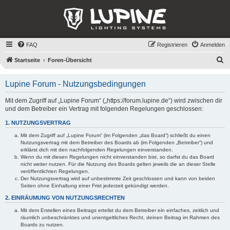
FAQ
Registrieren
Anmelden
S
Startseite
Foren-Übersicht
u
Lupine Forum - Nutzungsbedingungen
c
h
Mit dem Zugriff auf „Lupine Forum“ („https://forum.lupine.de“) wird zwischen dir
und dem Betreiber ein Vertrag mit folgenden Regelungen geschlossen:
e
1. NUTZUNGSVERTRAG
Mit dem Zugriff auf „Lupine Forum“ (im Folgenden „das Board“) schließt du einen
Nutzungsvertrag mit dem Betreiber des Boards ab (im Folgenden „Betreiber“) und
erklärst dich mit den nachfolgenden Regelungen einverstanden.
Wenn du mit diesen Regelungen nicht einverstanden bist, so darfst du das Board
nicht weiter nutzen. Für die Nutzung des Boards gelten jeweils die an dieser Stelle
veröffentlichten Regelungen.
Der Nutzungsvertrag wird auf unbestimmte Zeit geschlossen und kann von beiden
Seiten ohne Einhaltung einer Frist jederzeit gekündigt werden.
2. EINRÄUMUNG VON NUTZUNGSRECHTEN
Mit dem Erstellen eines Beitrags erteilst du dem Betreiber ein einfaches, zeitlich und
räumlich unbeschränktes und unentgeltliches Recht, deinen Beitrag im Rahmen des
Boards zu nutzen.