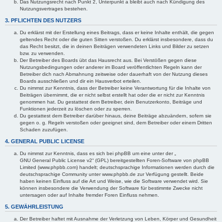
Das Nutzungsrecht nach Punkt 2, Unterpunkt a bleibt auch nach Kündigung des
Nutzungsvertrages bestehen.
3. PFLICHTEN DES NUTZERS
Du erklärst mit der Erstellung eines Beitrags, dass er keine Inhalte enthält, die gegen
geltendes Recht oder die guten Sitten verstoßen. Du erklärst insbesondere, dass du
das Recht besitzt, die in deinen Beiträgen verwendeten Links und Bilder zu setzen
bzw. zu verwenden.
Der Betreiber des Boards übt das Hausrecht aus. Bei Verstößen gegen diese
Nutzungsbedingungen oder anderer im Board veröffentlichten Regeln kann der
Betreiber dich nach Abmahnung zeitweise oder dauerhaft von der Nutzung dieses
Boards ausschließen und dir ein Hausverbot erteilen.
Du nimmst zur Kenntnis, dass der Betreiber keine Verantwortung für die Inhalte von
Beiträgen übernimmt, die er nicht selbst erstellt hat oder die er nicht zur Kenntnis
genommen hat. Du gestattest dem Betreiber, dein Benutzerkonto, Beiträge und
Funktionen jederzeit zu löschen oder zu sperren.
Du gestattest dem Betreiber darüber hinaus, deine Beiträge abzuändern, sofern sie
gegen o. g. Regeln verstoßen oder geeignet sind, dem Betreiber oder einem Dritten
Schaden zuzufügen.
4. GENERAL PUBLIC LICENSE
Du nimmst zur Kenntnis, dass es sich bei phpBB um eine unter der „
GNU General Public License v2
“ (GPL) bereitgestellten Foren-Software von phpBB
Limited (www.phpbb.com) handelt; deutschsprachige Informationen werden durch die
deutschsprachige Community unter www.phpbb.de zur Verfügung gestellt. Beide
haben keinen Einfluss auf die Art und Weise, wie die Software verwendet wird. Sie
können insbesondere die Verwendung der Software für bestimmte Zwecke nicht
untersagen oder auf Inhalte fremder Foren Einfluss nehmen.
5. GEWÄHRLEISTUNG
Der Betreiber haftet mit Ausnahme der Verletzung von Leben, Körper und Gesundheit