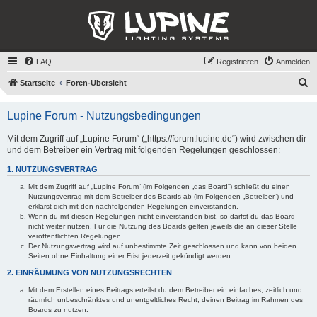
FAQ
Registrieren
Anmelden
S
Startseite
Foren-Übersicht
u
Lupine Forum - Nutzungsbedingungen
c
h
Mit dem Zugriff auf „Lupine Forum“ („https://forum.lupine.de“) wird zwischen dir
und dem Betreiber ein Vertrag mit folgenden Regelungen geschlossen:
e
1. NUTZUNGSVERTRAG
Mit dem Zugriff auf „Lupine Forum“ (im Folgenden „das Board“) schließt du einen
Nutzungsvertrag mit dem Betreiber des Boards ab (im Folgenden „Betreiber“) und
erklärst dich mit den nachfolgenden Regelungen einverstanden.
Wenn du mit diesen Regelungen nicht einverstanden bist, so darfst du das Board
nicht weiter nutzen. Für die Nutzung des Boards gelten jeweils die an dieser Stelle
veröffentlichten Regelungen.
Der Nutzungsvertrag wird auf unbestimmte Zeit geschlossen und kann von beiden
Seiten ohne Einhaltung einer Frist jederzeit gekündigt werden.
2. EINRÄUMUNG VON NUTZUNGSRECHTEN
Mit dem Erstellen eines Beitrags erteilst du dem Betreiber ein einfaches, zeitlich und
räumlich unbeschränktes und unentgeltliches Recht, deinen Beitrag im Rahmen des
Boards zu nutzen.