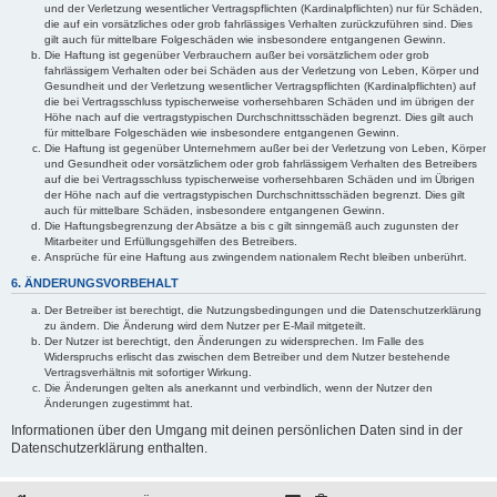
und der Verletzung wesentlicher Vertragspflichten (Kardinalpflichten) nur für Schäden,
die auf ein vorsätzliches oder grob fahrlässiges Verhalten zurückzuführen sind. Dies
gilt auch für mittelbare Folgeschäden wie insbesondere entgangenen Gewinn.
Die Haftung ist gegenüber Verbrauchern außer bei vorsätzlichem oder grob
fahrlässigem Verhalten oder bei Schäden aus der Verletzung von Leben, Körper und
Gesundheit und der Verletzung wesentlicher Vertragspflichten (Kardinalpflichten) auf
die bei Vertragsschluss typischerweise vorhersehbaren Schäden und im übrigen der
Höhe nach auf die vertragstypischen Durchschnittsschäden begrenzt. Dies gilt auch
für mittelbare Folgeschäden wie insbesondere entgangenen Gewinn.
Die Haftung ist gegenüber Unternehmern außer bei der Verletzung von Leben, Körper
und Gesundheit oder vorsätzlichem oder grob fahrlässigem Verhalten des Betreibers
auf die bei Vertragsschluss typischerweise vorhersehbaren Schäden und im Übrigen
der Höhe nach auf die vertragstypischen Durchschnittsschäden begrenzt. Dies gilt
auch für mittelbare Schäden, insbesondere entgangenen Gewinn.
Die Haftungsbegrenzung der Absätze a bis c gilt sinngemäß auch zugunsten der
Mitarbeiter und Erfüllungsgehilfen des Betreibers.
Ansprüche für eine Haftung aus zwingendem nationalem Recht bleiben unberührt.
6. ÄNDERUNGSVORBEHALT
Der Betreiber ist berechtigt, die Nutzungsbedingungen und die Datenschutzerklärung
zu ändern. Die Änderung wird dem Nutzer per E-Mail mitgeteilt.
Der Nutzer ist berechtigt, den Änderungen zu widersprechen. Im Falle des
Widerspruchs erlischt das zwischen dem Betreiber und dem Nutzer bestehende
Vertragsverhältnis mit sofortiger Wirkung.
Die Änderungen gelten als anerkannt und verbindlich, wenn der Nutzer den
Änderungen zugestimmt hat.
Informationen über den Umgang mit deinen persönlichen Daten sind in der
Datenschutzerklärung enthalten.