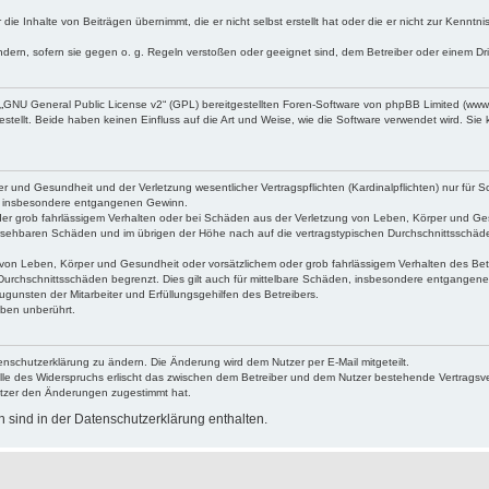
die Inhalte von Beiträgen übernimmt, die er nicht selbst erstellt hat oder die er nicht zur Kenn
ndern, sofern sie gegen o. g. Regeln verstoßen oder geeignet sind, dem Betreiber oder einem D
„
GNU General Public License v2
“ (GPL) bereitgestellten Foren-Software von phpBB Limited (ww
ellt. Beide haben keinen Einfluss auf die Art und Weise, wie die Software verwendet wird. Si
 und Gesundheit und der Verletzung wesentlicher Vertragspflichten (Kardinalpflichten) nur für Sc
wie insbesondere entgangenen Gewinn.
der grob fahrlässigem Verhalten oder bei Schäden aus der Verletzung von Leben, Körper und Ges
rhersehbaren Schäden und im übrigen der Höhe nach auf die vertragstypischen Durchschnittsschäde
von Leben, Körper und Gesundheit oder vorsätzlichem oder grob fahrlässigem Verhalten des Betr
Durchschnittsschäden begrenzt. Dies gilt auch für mittelbare Schäden, insbesondere entgangen
gunsten der Mitarbeiter und Erfüllungsgehilfen des Betreibers.
ben unberührt.
enschutzerklärung zu ändern. Die Änderung wird dem Nutzer per E-Mail mitgeteilt.
lle des Widerspruchs erlischt das zwischen dem Betreiber und dem Nutzer bestehende Vertragsverh
utzer den Änderungen zugestimmt hat.
sind in der Datenschutzerklärung enthalten.