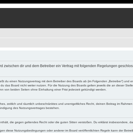
 wird zwischen dir und dem Betreiber ein Vertrag mit folgenden Regelungen geschlo
ließt du einen Nutzungsvertrag mit dem Betreiber des Boards ab (im Folgenden „Betreiber“) und 
du das Board nicht weiter nutzen. Für die Nutzung des Boards gelten jeweils die an dieser Stell
n von beiden Seiten ohne Einhaltung einer Frist jederzeit gekündigt werden.
faches, zeitlich und räumlich unbeschränktes und unentgeltliches Recht, deinen Beitrag im Rahme
Kündigung des Nutzungsvertrages bestehen.
e enthält, die gegen geltendes Recht oder die guten Sitten verstoßen. Du erklärst insbesondere, 
egen diese Nutzungsbedingungen oder anderer im Board veröffentlichten Regeln kann der Betre