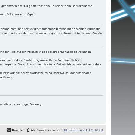
tnis genommen hat. Du gestattest dem Betreiber, dein Benutzerkonto,
ritten Schaden zuzufügen.
w.phpbb.com) handelt; deutschsprachige Informationen werden durch die
e können insbesondere die Verwendung der Software für bestimmte Zwecke
häden, die auf ein vorsätzliches oder grob fahrlässiges Verhalten
undheit und der Verletzung wesentlicher Vertragspflichten
n begrenzt. Dies gilt auch für mittelbare Folgeschäden wie insbesondere
eibers auf die bei Vertragsschluss typischerweise vorhersehbaren
en Gewinn.
ältnis mit sofortiger Wirkung.
Kontakt
Alle Cookies löschen
Alle Zeiten sind
UTC+01:00