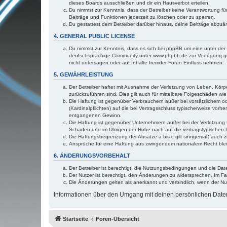
dieses Boards ausschließen und dir ein Hausverbot erteilen.
Du nimmst zur Kenntnis, dass der Betreiber keine Verantwortung für 
Beiträge und Funktionen jederzeit zu löschen oder zu sperren.
Du gestattest dem Betreiber darüber hinaus, deine Beiträge abzuä
4. GENERAL PUBLIC LICENSE
Du nimmst zur Kenntnis, dass es sich bei phpBB um eine unter der 
deutschsprachige Community unter www.phpbb.de zur Verfügung gest
nicht untersagen oder auf Inhalte fremder Foren Einfluss nehmen.
5. GEWÄHRLEISTUNG
Der Betreiber haftet mit Ausnahme der Verletzung von Leben, Körper
zurückzuführen sind. Dies gilt auch für mittelbare Folgeschäden 
Die Haftung ist gegenüber Verbrauchern außer bei vorsätzlichem o
(Kardinalpflichten) auf die bei Vertragsschluss typischerweise vo
entgangenen Gewinn.
Die Haftung ist gegenüber Unternehmern außer bei der Verletzung 
Schäden und im Übrigen der Höhe nach auf die vertragstypischen 
Die Haftungsbegrenzung der Absätze a bis c gilt sinngemäß auch zu
Ansprüche für eine Haftung aus zwingendem nationalem Recht blei
6. ÄNDERUNGSVORBEHALT
Der Betreiber ist berechtigt, die Nutzungsbedingungen und die Dat
Der Nutzer ist berechtigt, den Änderungen zu widersprechen. Im Fa
Die Änderungen gelten als anerkannt und verbindlich, wenn der N
Informationen über den Umgang mit deinen persönlichen Daten 
Startseite
Foren-Übersicht