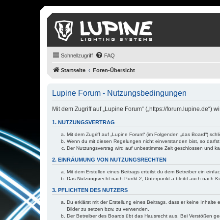
Schnellzugriff
FAQ
Startseite
Foren-Übersicht
Lupine Forum - Nutzungsbedingungen
Mit dem Zugriff auf „Lupine Forum“ („https://forum.lupine.de“)
1. NUTZUNGSVERTRAG
Mit dem Zugriff auf „Lupine Forum“ (im Folgenden „das Board“) sch
Wenn du mit diesen Regelungen nicht einverstanden bist, so darfst 
Der Nutzungsvertrag wird auf unbestimmte Zeit geschlossen und kan
2. EINRÄUMUNG VON NUTZUNGSRECHTEN
Mit dem Erstellen eines Beitrags erteilst du dem Betreiber ein ein
Das Nutzungsrecht nach Punkt 2, Unterpunkt a bleibt auch nach 
3. PFLICHTEN DES NUTZERS
Du erklärst mit der Erstellung eines Beitrags, dass er keine Inhalt
Bilder zu setzen bzw. zu verwenden.
Der Betreiber des Boards übt das Hausrecht aus. Bei Verstößen g