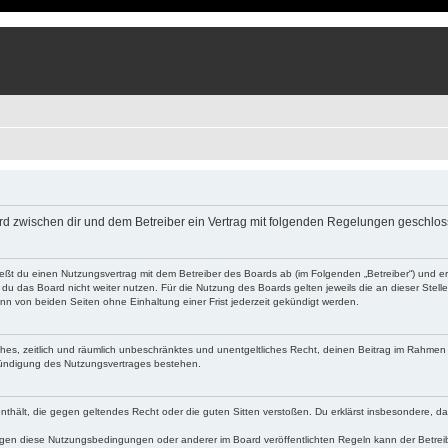
 wird zwischen dir und dem Betreiber ein Vertrag mit folgenden Regelungen geschlo
ließt du einen Nutzungsvertrag mit dem Betreiber des Boards ab (im Folgenden „Betreiber“) und 
du das Board nicht weiter nutzen. Für die Nutzung des Boards gelten jeweils die an dieser Stell
n von beiden Seiten ohne Einhaltung einer Frist jederzeit gekündigt werden.
faches, zeitlich und räumlich unbeschränktes und unentgeltliches Recht, deinen Beitrag im Rahme
Kündigung des Nutzungsvertrages bestehen.
e enthält, die gegen geltendes Recht oder die guten Sitten verstoßen. Du erklärst insbesondere, 
egen diese Nutzungsbedingungen oder anderer im Board veröffentlichten Regeln kann der Betre