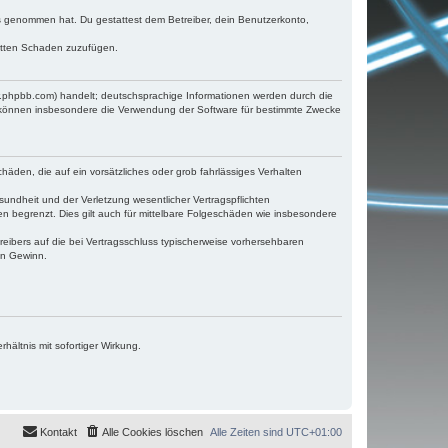
tnis genommen hat. Du gestattest dem Betreiber, dein Benutzerkonto,
ritten Schaden zuzufügen.
w.phpbb.com) handelt; deutschsprachige Informationen werden durch die
e können insbesondere die Verwendung der Software für bestimmte Zwecke
häden, die auf ein vorsätzliches oder grob fahrlässiges Verhalten
undheit und der Verletzung wesentlicher Vertragspflichten
n begrenzt. Dies gilt auch für mittelbare Folgeschäden wie insbesondere
eibers auf die bei Vertragsschluss typischerweise vorhersehbaren
en Gewinn.
ältnis mit sofortiger Wirkung.
Kontakt
Alle Cookies löschen
Alle Zeiten sind
UTC+01:00