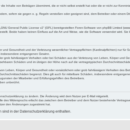
die Inhalte von Beiträgen übernimmt, die er nicht selbst erstellt hat oder die er nicht zur Kenn
ndern, sofern sie gegen o. g. Regeln verstoßen oder geeignet sind, dem Betreiber oder einem D
„
GNU General Public License v2
“ (GPL) bereitgestellten Foren-Software von phpBB Limited (ww
ellt. Beide haben keinen Einfluss auf die Art und Weise, wie die Software verwendet wird. Si
 und Gesundheit und der Verletzung wesentlicher Vertragspflichten (Kardinalpflichten) nur für Sc
wie insbesondere entgangenen Gewinn.
der grob fahrlässigem Verhalten oder bei Schäden aus der Verletzung von Leben, Körper und Ges
rhersehbaren Schäden und im übrigen der Höhe nach auf die vertragstypischen Durchschnittsschäde
von Leben, Körper und Gesundheit oder vorsätzlichem oder grob fahrlässigem Verhalten des Betr
Durchschnittsschäden begrenzt. Dies gilt auch für mittelbare Schäden, insbesondere entgangen
gunsten der Mitarbeiter und Erfüllungsgehilfen des Betreibers.
ben unberührt.
enschutzerklärung zu ändern. Die Änderung wird dem Nutzer per E-Mail mitgeteilt.
lle des Widerspruchs erlischt das zwischen dem Betreiber und dem Nutzer bestehende Vertragsverh
utzer den Änderungen zugestimmt hat.
sind in der Datenschutzerklärung enthalten.