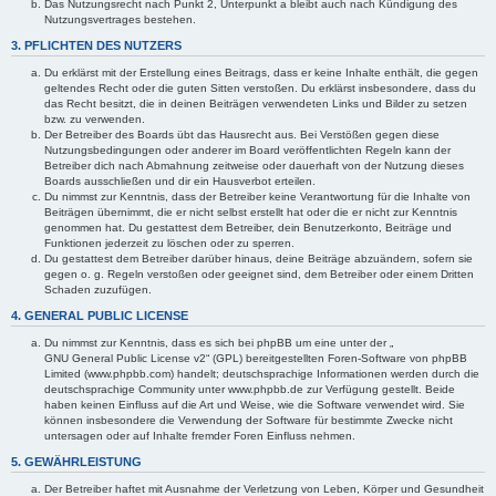
Das Nutzungsrecht nach Punkt 2, Unterpunkt a bleibt auch nach Kündigung des
Nutzungsvertrages bestehen.
3. PFLICHTEN DES NUTZERS
Du erklärst mit der Erstellung eines Beitrags, dass er keine Inhalte enthält, die gegen
geltendes Recht oder die guten Sitten verstoßen. Du erklärst insbesondere, dass du
das Recht besitzt, die in deinen Beiträgen verwendeten Links und Bilder zu setzen
bzw. zu verwenden.
Der Betreiber des Boards übt das Hausrecht aus. Bei Verstößen gegen diese
Nutzungsbedingungen oder anderer im Board veröffentlichten Regeln kann der
Betreiber dich nach Abmahnung zeitweise oder dauerhaft von der Nutzung dieses
Boards ausschließen und dir ein Hausverbot erteilen.
Du nimmst zur Kenntnis, dass der Betreiber keine Verantwortung für die Inhalte von
Beiträgen übernimmt, die er nicht selbst erstellt hat oder die er nicht zur Kenntnis
genommen hat. Du gestattest dem Betreiber, dein Benutzerkonto, Beiträge und
Funktionen jederzeit zu löschen oder zu sperren.
Du gestattest dem Betreiber darüber hinaus, deine Beiträge abzuändern, sofern sie
gegen o. g. Regeln verstoßen oder geeignet sind, dem Betreiber oder einem Dritten
Schaden zuzufügen.
4. GENERAL PUBLIC LICENSE
Du nimmst zur Kenntnis, dass es sich bei phpBB um eine unter der „
GNU General Public License v2
“ (GPL) bereitgestellten Foren-Software von phpBB
Limited (www.phpbb.com) handelt; deutschsprachige Informationen werden durch die
deutschsprachige Community unter www.phpbb.de zur Verfügung gestellt. Beide
haben keinen Einfluss auf die Art und Weise, wie die Software verwendet wird. Sie
können insbesondere die Verwendung der Software für bestimmte Zwecke nicht
untersagen oder auf Inhalte fremder Foren Einfluss nehmen.
5. GEWÄHRLEISTUNG
Der Betreiber haftet mit Ausnahme der Verletzung von Leben, Körper und Gesundheit