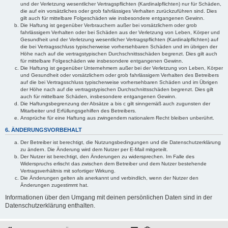
und der Verletzung wesentlicher Vertragspflichten (Kardinalpflichten) nur für Schäden,
die auf ein vorsätzliches oder grob fahrlässiges Verhalten zurückzuführen sind. Dies
gilt auch für mittelbare Folgeschäden wie insbesondere entgangenen Gewinn.
Die Haftung ist gegenüber Verbrauchern außer bei vorsätzlichem oder grob
fahrlässigem Verhalten oder bei Schäden aus der Verletzung von Leben, Körper und
Gesundheit und der Verletzung wesentlicher Vertragspflichten (Kardinalpflichten) auf
die bei Vertragsschluss typischerweise vorhersehbaren Schäden und im übrigen der
Höhe nach auf die vertragstypischen Durchschnittsschäden begrenzt. Dies gilt auch
für mittelbare Folgeschäden wie insbesondere entgangenen Gewinn.
Die Haftung ist gegenüber Unternehmern außer bei der Verletzung von Leben, Körper
und Gesundheit oder vorsätzlichem oder grob fahrlässigem Verhalten des Betreibers
auf die bei Vertragsschluss typischerweise vorhersehbaren Schäden und im Übrigen
der Höhe nach auf die vertragstypischen Durchschnittsschäden begrenzt. Dies gilt
auch für mittelbare Schäden, insbesondere entgangenen Gewinn.
Die Haftungsbegrenzung der Absätze a bis c gilt sinngemäß auch zugunsten der
Mitarbeiter und Erfüllungsgehilfen des Betreibers.
Ansprüche für eine Haftung aus zwingendem nationalem Recht bleiben unberührt.
6. ÄNDERUNGSVORBEHALT
Der Betreiber ist berechtigt, die Nutzungsbedingungen und die Datenschutzerklärung
zu ändern. Die Änderung wird dem Nutzer per E-Mail mitgeteilt.
Der Nutzer ist berechtigt, den Änderungen zu widersprechen. Im Falle des
Widerspruchs erlischt das zwischen dem Betreiber und dem Nutzer bestehende
Vertragsverhältnis mit sofortiger Wirkung.
Die Änderungen gelten als anerkannt und verbindlich, wenn der Nutzer den
Änderungen zugestimmt hat.
Informationen über den Umgang mit deinen persönlichen Daten sind in der
Datenschutzerklärung enthalten.