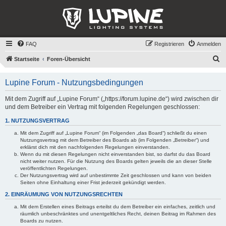
FAQ
Registrieren
Anmelden
S
Startseite
Foren-Übersicht
u
Lupine Forum - Nutzungsbedingungen
c
h
Mit dem Zugriff auf „Lupine Forum“ („https://forum.lupine.de“) wird zwischen dir
und dem Betreiber ein Vertrag mit folgenden Regelungen geschlossen:
e
1. NUTZUNGSVERTRAG
Mit dem Zugriff auf „Lupine Forum“ (im Folgenden „das Board“) schließt du einen
Nutzungsvertrag mit dem Betreiber des Boards ab (im Folgenden „Betreiber“) und
erklärst dich mit den nachfolgenden Regelungen einverstanden.
Wenn du mit diesen Regelungen nicht einverstanden bist, so darfst du das Board
nicht weiter nutzen. Für die Nutzung des Boards gelten jeweils die an dieser Stelle
veröffentlichten Regelungen.
Der Nutzungsvertrag wird auf unbestimmte Zeit geschlossen und kann von beiden
Seiten ohne Einhaltung einer Frist jederzeit gekündigt werden.
2. EINRÄUMUNG VON NUTZUNGSRECHTEN
Mit dem Erstellen eines Beitrags erteilst du dem Betreiber ein einfaches, zeitlich und
räumlich unbeschränktes und unentgeltliches Recht, deinen Beitrag im Rahmen des
Boards zu nutzen.