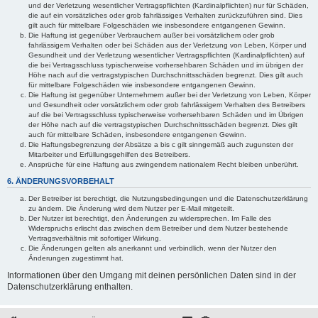
und der Verletzung wesentlicher Vertragspflichten (Kardinalpflichten) nur für Schäden,
die auf ein vorsätzliches oder grob fahrlässiges Verhalten zurückzuführen sind. Dies
gilt auch für mittelbare Folgeschäden wie insbesondere entgangenen Gewinn.
Die Haftung ist gegenüber Verbrauchern außer bei vorsätzlichem oder grob
fahrlässigem Verhalten oder bei Schäden aus der Verletzung von Leben, Körper und
Gesundheit und der Verletzung wesentlicher Vertragspflichten (Kardinalpflichten) auf
die bei Vertragsschluss typischerweise vorhersehbaren Schäden und im übrigen der
Höhe nach auf die vertragstypischen Durchschnittsschäden begrenzt. Dies gilt auch
für mittelbare Folgeschäden wie insbesondere entgangenen Gewinn.
Die Haftung ist gegenüber Unternehmern außer bei der Verletzung von Leben, Körper
und Gesundheit oder vorsätzlichem oder grob fahrlässigem Verhalten des Betreibers
auf die bei Vertragsschluss typischerweise vorhersehbaren Schäden und im Übrigen
der Höhe nach auf die vertragstypischen Durchschnittsschäden begrenzt. Dies gilt
auch für mittelbare Schäden, insbesondere entgangenen Gewinn.
Die Haftungsbegrenzung der Absätze a bis c gilt sinngemäß auch zugunsten der
Mitarbeiter und Erfüllungsgehilfen des Betreibers.
Ansprüche für eine Haftung aus zwingendem nationalem Recht bleiben unberührt.
6. ÄNDERUNGSVORBEHALT
Der Betreiber ist berechtigt, die Nutzungsbedingungen und die Datenschutzerklärung
zu ändern. Die Änderung wird dem Nutzer per E-Mail mitgeteilt.
Der Nutzer ist berechtigt, den Änderungen zu widersprechen. Im Falle des
Widerspruchs erlischt das zwischen dem Betreiber und dem Nutzer bestehende
Vertragsverhältnis mit sofortiger Wirkung.
Die Änderungen gelten als anerkannt und verbindlich, wenn der Nutzer den
Änderungen zugestimmt hat.
Informationen über den Umgang mit deinen persönlichen Daten sind in der
Datenschutzerklärung enthalten.