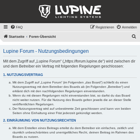
FAQ
Registrieren
Anmelden
S
Startseite
Foren-Übersicht
u
Lupine Forum - Nutzungsbedingungen
c
h
Mit dem Zugriff auf „Lupine Forum“ („https://forum.lupine.de“) wird zwischen dir
und dem Betreiber ein Vertrag mit folgenden Regelungen geschlossen:
e
1. NUTZUNGSVERTRAG
Mit dem Zugriff auf „Lupine Forum“ (im Folgenden „das Board“) schließt du einen
Nutzungsvertrag mit dem Betreiber des Boards ab (im Folgenden „Betreiber“) und
erklärst dich mit den nachfolgenden Regelungen einverstanden.
Wenn du mit diesen Regelungen nicht einverstanden bist, so darfst du das Board
nicht weiter nutzen. Für die Nutzung des Boards gelten jeweils die an dieser Stelle
veröffentlichten Regelungen.
Der Nutzungsvertrag wird auf unbestimmte Zeit geschlossen und kann von beiden
Seiten ohne Einhaltung einer Frist jederzeit gekündigt werden.
2. EINRÄUMUNG VON NUTZUNGSRECHTEN
Mit dem Erstellen eines Beitrags erteilst du dem Betreiber ein einfaches, zeitlich und
räumlich unbeschränktes und unentgeltliches Recht, deinen Beitrag im Rahmen des
Boards zu nutzen.