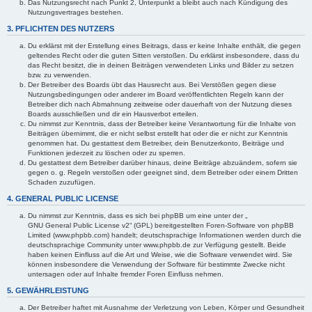
Das Nutzungsrecht nach Punkt 2, Unterpunkt a bleibt auch nach Kündigung des
Nutzungsvertrages bestehen.
3. PFLICHTEN DES NUTZERS
Du erklärst mit der Erstellung eines Beitrags, dass er keine Inhalte enthält, die gegen
geltendes Recht oder die guten Sitten verstoßen. Du erklärst insbesondere, dass du
das Recht besitzt, die in deinen Beiträgen verwendeten Links und Bilder zu setzen
bzw. zu verwenden.
Der Betreiber des Boards übt das Hausrecht aus. Bei Verstößen gegen diese
Nutzungsbedingungen oder anderer im Board veröffentlichten Regeln kann der
Betreiber dich nach Abmahnung zeitweise oder dauerhaft von der Nutzung dieses
Boards ausschließen und dir ein Hausverbot erteilen.
Du nimmst zur Kenntnis, dass der Betreiber keine Verantwortung für die Inhalte von
Beiträgen übernimmt, die er nicht selbst erstellt hat oder die er nicht zur Kenntnis
genommen hat. Du gestattest dem Betreiber, dein Benutzerkonto, Beiträge und
Funktionen jederzeit zu löschen oder zu sperren.
Du gestattest dem Betreiber darüber hinaus, deine Beiträge abzuändern, sofern sie
gegen o. g. Regeln verstoßen oder geeignet sind, dem Betreiber oder einem Dritten
Schaden zuzufügen.
4. GENERAL PUBLIC LICENSE
Du nimmst zur Kenntnis, dass es sich bei phpBB um eine unter der „
GNU General Public License v2
“ (GPL) bereitgestellten Foren-Software von phpBB
Limited (www.phpbb.com) handelt; deutschsprachige Informationen werden durch die
deutschsprachige Community unter www.phpbb.de zur Verfügung gestellt. Beide
haben keinen Einfluss auf die Art und Weise, wie die Software verwendet wird. Sie
können insbesondere die Verwendung der Software für bestimmte Zwecke nicht
untersagen oder auf Inhalte fremder Foren Einfluss nehmen.
5. GEWÄHRLEISTUNG
Der Betreiber haftet mit Ausnahme der Verletzung von Leben, Körper und Gesundheit