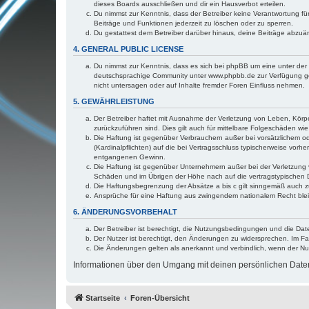
dieses Boards ausschließen und dir ein Hausverbot erteilen.
Du nimmst zur Kenntnis, dass der Betreiber keine Verantwortung für 
Beiträge und Funktionen jederzeit zu löschen oder zu sperren.
Du gestattest dem Betreiber darüber hinaus, deine Beiträge abzuä
4. GENERAL PUBLIC LICENSE
Du nimmst zur Kenntnis, dass es sich bei phpBB um eine unter der 
deutschsprachige Community unter www.phpbb.de zur Verfügung gest
nicht untersagen oder auf Inhalte fremder Foren Einfluss nehmen.
5. GEWÄHRLEISTUNG
Der Betreiber haftet mit Ausnahme der Verletzung von Leben, Körper
zurückzuführen sind. Dies gilt auch für mittelbare Folgeschäden 
Die Haftung ist gegenüber Verbrauchern außer bei vorsätzlichem o
(Kardinalpflichten) auf die bei Vertragsschluss typischerweise vo
entgangenen Gewinn.
Die Haftung ist gegenüber Unternehmern außer bei der Verletzung 
Schäden und im Übrigen der Höhe nach auf die vertragstypischen 
Die Haftungsbegrenzung der Absätze a bis c gilt sinngemäß auch zu
Ansprüche für eine Haftung aus zwingendem nationalem Recht blei
6. ÄNDERUNGSVORBEHALT
Der Betreiber ist berechtigt, die Nutzungsbedingungen und die Dat
Der Nutzer ist berechtigt, den Änderungen zu widersprechen. Im Fa
Die Änderungen gelten als anerkannt und verbindlich, wenn der N
Informationen über den Umgang mit deinen persönlichen Daten 
Startseite
Foren-Übersicht