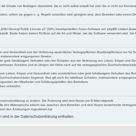
die Inhalte von Beiträgen übernimmt, die er nicht selbst erstellt hat oder die er nicht zur Kenn
ndern, sofern sie gegen o. g. Regeln verstoßen oder geeignet sind, dem Betreiber oder einem D
„
GNU General Public License v2
“ (GPL) bereitgestellten Foren-Software von phpBB Limited (ww
ellt. Beide haben keinen Einfluss auf die Art und Weise, wie die Software verwendet wird. Si
 und Gesundheit und der Verletzung wesentlicher Vertragspflichten (Kardinalpflichten) nur für Sc
wie insbesondere entgangenen Gewinn.
der grob fahrlässigem Verhalten oder bei Schäden aus der Verletzung von Leben, Körper und Ges
rhersehbaren Schäden und im übrigen der Höhe nach auf die vertragstypischen Durchschnittsschäde
von Leben, Körper und Gesundheit oder vorsätzlichem oder grob fahrlässigem Verhalten des Betr
Durchschnittsschäden begrenzt. Dies gilt auch für mittelbare Schäden, insbesondere entgangen
gunsten der Mitarbeiter und Erfüllungsgehilfen des Betreibers.
ben unberührt.
enschutzerklärung zu ändern. Die Änderung wird dem Nutzer per E-Mail mitgeteilt.
lle des Widerspruchs erlischt das zwischen dem Betreiber und dem Nutzer bestehende Vertragsverh
utzer den Änderungen zugestimmt hat.
sind in der Datenschutzerklärung enthalten.