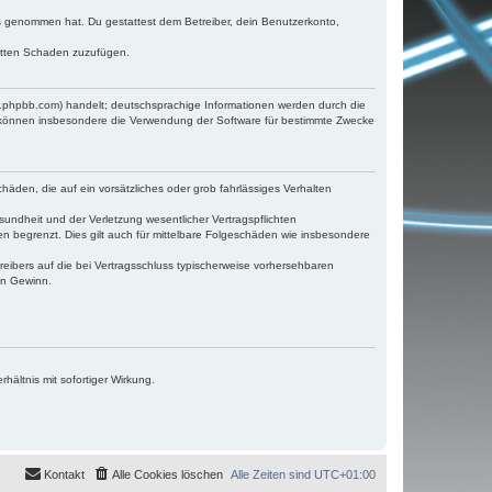
tnis genommen hat. Du gestattest dem Betreiber, dein Benutzerkonto,
ritten Schaden zuzufügen.
w.phpbb.com) handelt; deutschsprachige Informationen werden durch die
e können insbesondere die Verwendung der Software für bestimmte Zwecke
häden, die auf ein vorsätzliches oder grob fahrlässiges Verhalten
undheit und der Verletzung wesentlicher Vertragspflichten
n begrenzt. Dies gilt auch für mittelbare Folgeschäden wie insbesondere
eibers auf die bei Vertragsschluss typischerweise vorhersehbaren
en Gewinn.
ältnis mit sofortiger Wirkung.
Kontakt
Alle Cookies löschen
Alle Zeiten sind
UTC+01:00