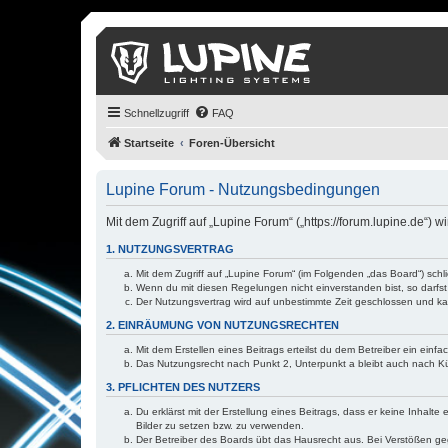
Schnellzugriff
FAQ
Startseite
Foren-Übersicht
Lupine Forum - Nutzungsbedingungen
Mit dem Zugriff auf „Lupine Forum“ („https://forum.lupine.de“)
1. NUTZUNGSVERTRAG
Mit dem Zugriff auf „Lupine Forum“ (im Folgenden „das Board“) sch
Wenn du mit diesen Regelungen nicht einverstanden bist, so darfst 
Der Nutzungsvertrag wird auf unbestimmte Zeit geschlossen und kan
2. EINRÄUMUNG VON NUTZUNGSRECHTEN
Mit dem Erstellen eines Beitrags erteilst du dem Betreiber ein ein
Das Nutzungsrecht nach Punkt 2, Unterpunkt a bleibt auch nach 
3. PFLICHTEN DES NUTZERS
Du erklärst mit der Erstellung eines Beitrags, dass er keine Inhalt
Bilder zu setzen bzw. zu verwenden.
Der Betreiber des Boards übt das Hausrecht aus. Bei Verstößen g