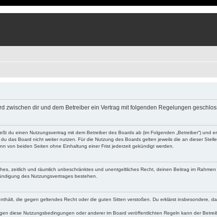
 wird zwischen dir und dem Betreiber ein Vertrag mit folgenden Regelungen geschlo
ließt du einen Nutzungsvertrag mit dem Betreiber des Boards ab (im Folgenden „Betreiber“) und 
du das Board nicht weiter nutzen. Für die Nutzung des Boards gelten jeweils die an dieser Stell
n von beiden Seiten ohne Einhaltung einer Frist jederzeit gekündigt werden.
faches, zeitlich und räumlich unbeschränktes und unentgeltliches Recht, deinen Beitrag im Rahme
Kündigung des Nutzungsvertrages bestehen.
e enthält, die gegen geltendes Recht oder die guten Sitten verstoßen. Du erklärst insbesondere, 
egen diese Nutzungsbedingungen oder anderer im Board veröffentlichten Regeln kann der Betre