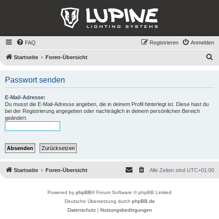
FAQ
Registrieren
Anmelden
S
Startseite
Foren-Übersicht
u
Passwort senden
c
h
E-Mail-Adresse:
e
Du musst die E-Mail-Adresse angeben, die in deinem Profil hinterlegt ist. Diese hast du
bei der Registrierung angegeben oder nachträglich in deinem persönlichen Bereich
geändert.
Startseite
Foren-Übersicht
Alle Zeiten sind
UTC+01:00
Powered by
phpBB
® Forum Software © phpBB Limited
Deutsche Übersetzung durch
phpBB.de
Datenschutz
|
Nutzungsbedingungen