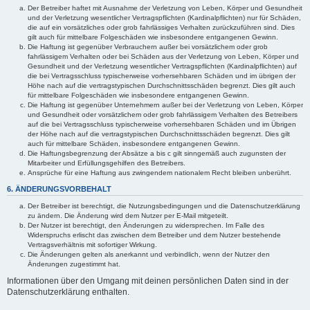
Der Betreiber haftet mit Ausnahme der Verletzung von Leben, Körper und Gesundheit
und der Verletzung wesentlicher Vertragspflichten (Kardinalpflichten) nur für Schäden,
die auf ein vorsätzliches oder grob fahrlässiges Verhalten zurückzuführen sind. Dies
gilt auch für mittelbare Folgeschäden wie insbesondere entgangenen Gewinn.
Die Haftung ist gegenüber Verbrauchern außer bei vorsätzlichem oder grob
fahrlässigem Verhalten oder bei Schäden aus der Verletzung von Leben, Körper und
Gesundheit und der Verletzung wesentlicher Vertragspflichten (Kardinalpflichten) auf
die bei Vertragsschluss typischerweise vorhersehbaren Schäden und im übrigen der
Höhe nach auf die vertragstypischen Durchschnittsschäden begrenzt. Dies gilt auch
für mittelbare Folgeschäden wie insbesondere entgangenen Gewinn.
Die Haftung ist gegenüber Unternehmern außer bei der Verletzung von Leben, Körper
und Gesundheit oder vorsätzlichem oder grob fahrlässigem Verhalten des Betreibers
auf die bei Vertragsschluss typischerweise vorhersehbaren Schäden und im Übrigen
der Höhe nach auf die vertragstypischen Durchschnittsschäden begrenzt. Dies gilt
auch für mittelbare Schäden, insbesondere entgangenen Gewinn.
Die Haftungsbegrenzung der Absätze a bis c gilt sinngemäß auch zugunsten der
Mitarbeiter und Erfüllungsgehilfen des Betreibers.
Ansprüche für eine Haftung aus zwingendem nationalem Recht bleiben unberührt.
6. ÄNDERUNGSVORBEHALT
Der Betreiber ist berechtigt, die Nutzungsbedingungen und die Datenschutzerklärung
zu ändern. Die Änderung wird dem Nutzer per E-Mail mitgeteilt.
Der Nutzer ist berechtigt, den Änderungen zu widersprechen. Im Falle des
Widerspruchs erlischt das zwischen dem Betreiber und dem Nutzer bestehende
Vertragsverhältnis mit sofortiger Wirkung.
Die Änderungen gelten als anerkannt und verbindlich, wenn der Nutzer den
Änderungen zugestimmt hat.
Informationen über den Umgang mit deinen persönlichen Daten sind in der
Datenschutzerklärung enthalten.