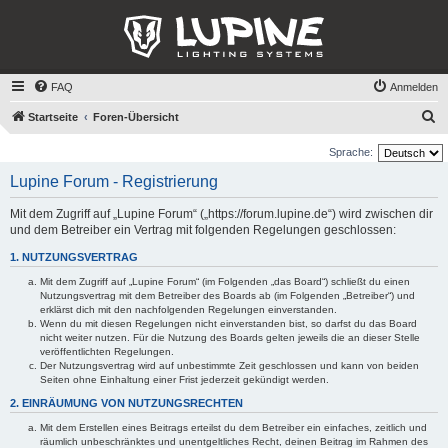
FAQ
Anmelden
S
Startseite
Foren-Übersicht
u
Sprache:
c
Lupine Forum - Registrierung
h
e
Mit dem Zugriff auf „Lupine Forum“ („https://forum.lupine.de“) wird zwischen dir
und dem Betreiber ein Vertrag mit folgenden Regelungen geschlossen:
1. NUTZUNGSVERTRAG
Mit dem Zugriff auf „Lupine Forum“ (im Folgenden „das Board“) schließt du einen
Nutzungsvertrag mit dem Betreiber des Boards ab (im Folgenden „Betreiber“) und
erklärst dich mit den nachfolgenden Regelungen einverstanden.
Wenn du mit diesen Regelungen nicht einverstanden bist, so darfst du das Board
nicht weiter nutzen. Für die Nutzung des Boards gelten jeweils die an dieser Stelle
veröffentlichten Regelungen.
Der Nutzungsvertrag wird auf unbestimmte Zeit geschlossen und kann von beiden
Seiten ohne Einhaltung einer Frist jederzeit gekündigt werden.
2. EINRÄUMUNG VON NUTZUNGSRECHTEN
Mit dem Erstellen eines Beitrags erteilst du dem Betreiber ein einfaches, zeitlich und
räumlich unbeschränktes und unentgeltliches Recht, deinen Beitrag im Rahmen des