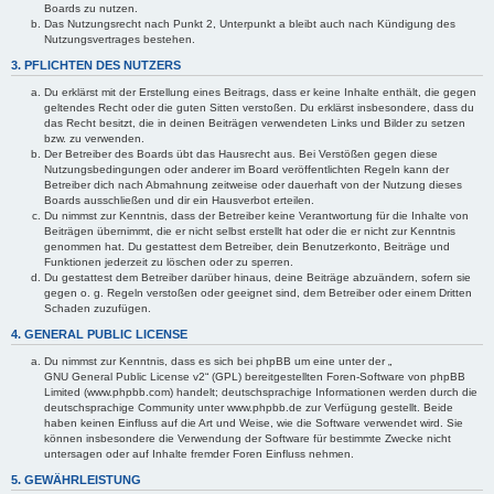
Boards zu nutzen.
Das Nutzungsrecht nach Punkt 2, Unterpunkt a bleibt auch nach Kündigung des
Nutzungsvertrages bestehen.
3. PFLICHTEN DES NUTZERS
Du erklärst mit der Erstellung eines Beitrags, dass er keine Inhalte enthält, die gegen
geltendes Recht oder die guten Sitten verstoßen. Du erklärst insbesondere, dass du
das Recht besitzt, die in deinen Beiträgen verwendeten Links und Bilder zu setzen
bzw. zu verwenden.
Der Betreiber des Boards übt das Hausrecht aus. Bei Verstößen gegen diese
Nutzungsbedingungen oder anderer im Board veröffentlichten Regeln kann der
Betreiber dich nach Abmahnung zeitweise oder dauerhaft von der Nutzung dieses
Boards ausschließen und dir ein Hausverbot erteilen.
Du nimmst zur Kenntnis, dass der Betreiber keine Verantwortung für die Inhalte von
Beiträgen übernimmt, die er nicht selbst erstellt hat oder die er nicht zur Kenntnis
genommen hat. Du gestattest dem Betreiber, dein Benutzerkonto, Beiträge und
Funktionen jederzeit zu löschen oder zu sperren.
Du gestattest dem Betreiber darüber hinaus, deine Beiträge abzuändern, sofern sie
gegen o. g. Regeln verstoßen oder geeignet sind, dem Betreiber oder einem Dritten
Schaden zuzufügen.
4. GENERAL PUBLIC LICENSE
Du nimmst zur Kenntnis, dass es sich bei phpBB um eine unter der „
GNU General Public License v2
“ (GPL) bereitgestellten Foren-Software von phpBB
Limited (www.phpbb.com) handelt; deutschsprachige Informationen werden durch die
deutschsprachige Community unter www.phpbb.de zur Verfügung gestellt. Beide
haben keinen Einfluss auf die Art und Weise, wie die Software verwendet wird. Sie
können insbesondere die Verwendung der Software für bestimmte Zwecke nicht
untersagen oder auf Inhalte fremder Foren Einfluss nehmen.
5. GEWÄHRLEISTUNG