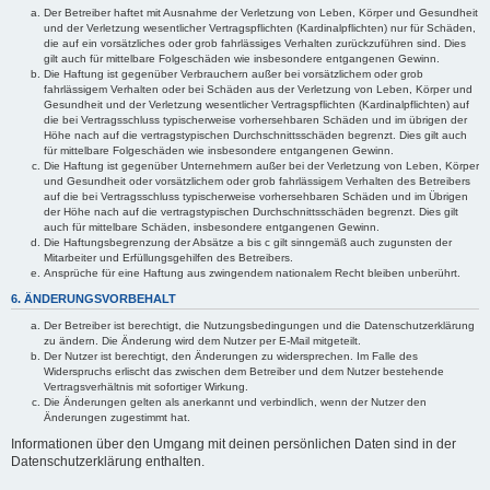
Der Betreiber haftet mit Ausnahme der Verletzung von Leben, Körper und Gesundheit
und der Verletzung wesentlicher Vertragspflichten (Kardinalpflichten) nur für Schäden,
die auf ein vorsätzliches oder grob fahrlässiges Verhalten zurückzuführen sind. Dies
gilt auch für mittelbare Folgeschäden wie insbesondere entgangenen Gewinn.
Die Haftung ist gegenüber Verbrauchern außer bei vorsätzlichem oder grob
fahrlässigem Verhalten oder bei Schäden aus der Verletzung von Leben, Körper und
Gesundheit und der Verletzung wesentlicher Vertragspflichten (Kardinalpflichten) auf
die bei Vertragsschluss typischerweise vorhersehbaren Schäden und im übrigen der
Höhe nach auf die vertragstypischen Durchschnittsschäden begrenzt. Dies gilt auch
für mittelbare Folgeschäden wie insbesondere entgangenen Gewinn.
Die Haftung ist gegenüber Unternehmern außer bei der Verletzung von Leben, Körper
und Gesundheit oder vorsätzlichem oder grob fahrlässigem Verhalten des Betreibers
auf die bei Vertragsschluss typischerweise vorhersehbaren Schäden und im Übrigen
der Höhe nach auf die vertragstypischen Durchschnittsschäden begrenzt. Dies gilt
auch für mittelbare Schäden, insbesondere entgangenen Gewinn.
Die Haftungsbegrenzung der Absätze a bis c gilt sinngemäß auch zugunsten der
Mitarbeiter und Erfüllungsgehilfen des Betreibers.
Ansprüche für eine Haftung aus zwingendem nationalem Recht bleiben unberührt.
6. ÄNDERUNGSVORBEHALT
Der Betreiber ist berechtigt, die Nutzungsbedingungen und die Datenschutzerklärung
zu ändern. Die Änderung wird dem Nutzer per E-Mail mitgeteilt.
Der Nutzer ist berechtigt, den Änderungen zu widersprechen. Im Falle des
Widerspruchs erlischt das zwischen dem Betreiber und dem Nutzer bestehende
Vertragsverhältnis mit sofortiger Wirkung.
Die Änderungen gelten als anerkannt und verbindlich, wenn der Nutzer den
Änderungen zugestimmt hat.
Informationen über den Umgang mit deinen persönlichen Daten sind in der
Datenschutzerklärung enthalten.