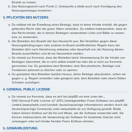
Boards zu nutzen.
Das Nutzungsrecht nach Punkt 2, Unterpunkt a bleibt auch nach Kündigung des
Nutzungsvertrages bestehen.
3. PFLICHTEN DES NUTZERS
Du erklärst mit der Erstellung eines Beitrags, dass er keine Inhalte enthält, die gegen
geltendes Recht oder die guten Sitten verstoßen. Du erklärst insbesondere, dass du
das Recht besitzt, die in deinen Beiträgen verwendeten Links und Bilder zu setzen
bzw. zu verwenden.
Der Betreiber des Boards übt das Hausrecht aus. Bei Verstößen gegen diese
Nutzungsbedingungen oder anderer im Board veröffentlichten Regeln kann der
Betreiber dich nach Abmahnung zeitweise oder dauerhaft von der Nutzung dieses
Boards ausschließen und dir ein Hausverbot erteilen.
Du nimmst zur Kenntnis, dass der Betreiber keine Verantwortung für die Inhalte von
Beiträgen übernimmt, die er nicht selbst erstellt hat oder die er nicht zur Kenntnis
genommen hat. Du gestattest dem Betreiber, dein Benutzerkonto, Beiträge und
Funktionen jederzeit zu löschen oder zu sperren.
Du gestattest dem Betreiber darüber hinaus, deine Beiträge abzuändern, sofern sie
gegen o. g. Regeln verstoßen oder geeignet sind, dem Betreiber oder einem Dritten
Schaden zuzufügen.
4. GENERAL PUBLIC LICENSE
Du nimmst zur Kenntnis, dass es sich bei phpBB um eine unter der „
GNU General Public License v2
“ (GPL) bereitgestellten Foren-Software von phpBB
Limited (www.phpbb.com) handelt; deutschsprachige Informationen werden durch die
deutschsprachige Community unter www.phpbb.de zur Verfügung gestellt. Beide
haben keinen Einfluss auf die Art und Weise, wie die Software verwendet wird. Sie
können insbesondere die Verwendung der Software für bestimmte Zwecke nicht
untersagen oder auf Inhalte fremder Foren Einfluss nehmen.
5. GEWÄHRLEISTUNG