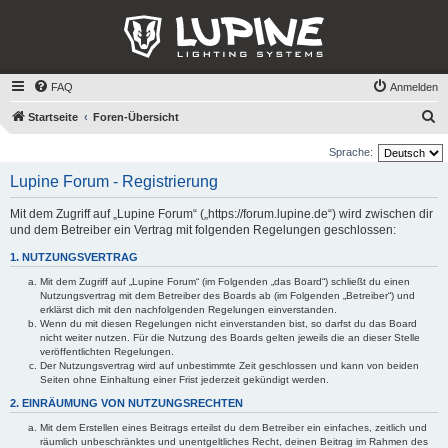
FAQ
Anmelden
S
Startseite
Foren-Übersicht
u
Sprache:
c
Lupine Forum - Registrierung
h
e
Mit dem Zugriff auf „Lupine Forum“ („https://forum.lupine.de“) wird zwischen dir
und dem Betreiber ein Vertrag mit folgenden Regelungen geschlossen:
1. NUTZUNGSVERTRAG
Mit dem Zugriff auf „Lupine Forum“ (im Folgenden „das Board“) schließt du einen
Nutzungsvertrag mit dem Betreiber des Boards ab (im Folgenden „Betreiber“) und
erklärst dich mit den nachfolgenden Regelungen einverstanden.
Wenn du mit diesen Regelungen nicht einverstanden bist, so darfst du das Board
nicht weiter nutzen. Für die Nutzung des Boards gelten jeweils die an dieser Stelle
veröffentlichten Regelungen.
Der Nutzungsvertrag wird auf unbestimmte Zeit geschlossen und kann von beiden
Seiten ohne Einhaltung einer Frist jederzeit gekündigt werden.
2. EINRÄUMUNG VON NUTZUNGSRECHTEN
Mit dem Erstellen eines Beitrags erteilst du dem Betreiber ein einfaches, zeitlich und
räumlich unbeschränktes und unentgeltliches Recht, deinen Beitrag im Rahmen des