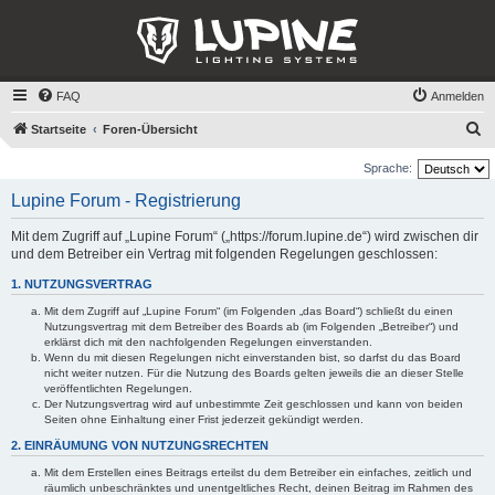
FAQ
Anmelden
S
Startseite
Foren-Übersicht
u
Sprache:
c
Lupine Forum - Registrierung
h
e
Mit dem Zugriff auf „Lupine Forum“ („https://forum.lupine.de“) wird zwischen dir
und dem Betreiber ein Vertrag mit folgenden Regelungen geschlossen:
1. NUTZUNGSVERTRAG
Mit dem Zugriff auf „Lupine Forum“ (im Folgenden „das Board“) schließt du einen
Nutzungsvertrag mit dem Betreiber des Boards ab (im Folgenden „Betreiber“) und
erklärst dich mit den nachfolgenden Regelungen einverstanden.
Wenn du mit diesen Regelungen nicht einverstanden bist, so darfst du das Board
nicht weiter nutzen. Für die Nutzung des Boards gelten jeweils die an dieser Stelle
veröffentlichten Regelungen.
Der Nutzungsvertrag wird auf unbestimmte Zeit geschlossen und kann von beiden
Seiten ohne Einhaltung einer Frist jederzeit gekündigt werden.
2. EINRÄUMUNG VON NUTZUNGSRECHTEN
Mit dem Erstellen eines Beitrags erteilst du dem Betreiber ein einfaches, zeitlich und
räumlich unbeschränktes und unentgeltliches Recht, deinen Beitrag im Rahmen des