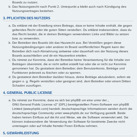
Boards zu nutzen.
Das Nutzungsrecht nach Punkt 2, Unterpunkt a bleibt auch nach Kündigung des
Nutzungsvertrages bestehen.
3. PFLICHTEN DES NUTZERS
Du erklärst mit der Erstellung eines Beitrags, dass er keine Inhalte enthält, die gegen
geltendes Recht oder die guten Sitten verstoßen. Du erklärst insbesondere, dass du
das Recht besitzt, die in deinen Beiträgen verwendeten Links und Bilder zu setzen
bzw. zu verwenden.
Der Betreiber des Boards übt das Hausrecht aus. Bei Verstößen gegen diese
Nutzungsbedingungen oder anderer im Board veröffentlichten Regeln kann der
Betreiber dich nach Abmahnung zeitweise oder dauerhaft von der Nutzung dieses
Boards ausschließen und dir ein Hausverbot erteilen.
Du nimmst zur Kenntnis, dass der Betreiber keine Verantwortung für die Inhalte von
Beiträgen übernimmt, die er nicht selbst erstellt hat oder die er nicht zur Kenntnis
genommen hat. Du gestattest dem Betreiber, dein Benutzerkonto, Beiträge und
Funktionen jederzeit zu löschen oder zu sperren.
Du gestattest dem Betreiber darüber hinaus, deine Beiträge abzuändern, sofern sie
gegen o. g. Regeln verstoßen oder geeignet sind, dem Betreiber oder einem Dritten
Schaden zuzufügen.
4. GENERAL PUBLIC LICENSE
Du nimmst zur Kenntnis, dass es sich bei phpBB um eine unter der „
GNU General Public License v2
“ (GPL) bereitgestellten Foren-Software von phpBB
Limited (www.phpbb.com) handelt; deutschsprachige Informationen werden durch die
deutschsprachige Community unter www.phpbb.de zur Verfügung gestellt. Beide
haben keinen Einfluss auf die Art und Weise, wie die Software verwendet wird. Sie
können insbesondere die Verwendung der Software für bestimmte Zwecke nicht
untersagen oder auf Inhalte fremder Foren Einfluss nehmen.
5. GEWÄHRLEISTUNG