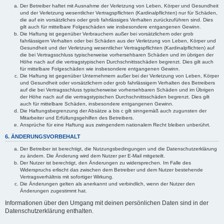
Der Betreiber haftet mit Ausnahme der Verletzung von Leben, Körper und Gesundheit
und der Verletzung wesentlicher Vertragspflichten (Kardinalpflichten) nur für Schäden,
die auf ein vorsätzliches oder grob fahrlässiges Verhalten zurückzuführen sind. Dies
gilt auch für mittelbare Folgeschäden wie insbesondere entgangenen Gewinn.
Die Haftung ist gegenüber Verbrauchern außer bei vorsätzlichem oder grob
fahrlässigem Verhalten oder bei Schäden aus der Verletzung von Leben, Körper und
Gesundheit und der Verletzung wesentlicher Vertragspflichten (Kardinalpflichten) auf
die bei Vertragsschluss typischerweise vorhersehbaren Schäden und im übrigen der
Höhe nach auf die vertragstypischen Durchschnittsschäden begrenzt. Dies gilt auch
für mittelbare Folgeschäden wie insbesondere entgangenen Gewinn.
Die Haftung ist gegenüber Unternehmern außer bei der Verletzung von Leben, Körper
und Gesundheit oder vorsätzlichem oder grob fahrlässigem Verhalten des Betreibers
auf die bei Vertragsschluss typischerweise vorhersehbaren Schäden und im Übrigen
der Höhe nach auf die vertragstypischen Durchschnittsschäden begrenzt. Dies gilt
auch für mittelbare Schäden, insbesondere entgangenen Gewinn.
Die Haftungsbegrenzung der Absätze a bis c gilt sinngemäß auch zugunsten der
Mitarbeiter und Erfüllungsgehilfen des Betreibers.
Ansprüche für eine Haftung aus zwingendem nationalem Recht bleiben unberührt.
6. ÄNDERUNGSVORBEHALT
Der Betreiber ist berechtigt, die Nutzungsbedingungen und die Datenschutzerklärung
zu ändern. Die Änderung wird dem Nutzer per E-Mail mitgeteilt.
Der Nutzer ist berechtigt, den Änderungen zu widersprechen. Im Falle des
Widerspruchs erlischt das zwischen dem Betreiber und dem Nutzer bestehende
Vertragsverhältnis mit sofortiger Wirkung.
Die Änderungen gelten als anerkannt und verbindlich, wenn der Nutzer den
Änderungen zugestimmt hat.
Informationen über den Umgang mit deinen persönlichen Daten sind in der
Datenschutzerklärung enthalten.