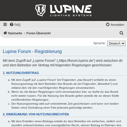
FAQ
Anmelden
S
Startseite
Foren-Übersicht
u
Sprache:
c
Lupine Forum - Registrierung
h
e
Mit dem Zugriff auf „Lupine Forum“ („https://forum.lupine.de“) wird zwischen dir
und dem Betreiber ein Vertrag mit folgenden Regelungen geschlossen:
1. NUTZUNGSVERTRAG
Mit dem Zugriff auf „Lupine Forum“ (im Folgenden „das Board“) schließt du einen
Nutzungsvertrag mit dem Betreiber des Boards ab (im Folgenden „Betreiber“) und
erklärst dich mit den nachfolgenden Regelungen einverstanden.
Wenn du mit diesen Regelungen nicht einverstanden bist, so darfst du das Board
nicht weiter nutzen. Für die Nutzung des Boards gelten jeweils die an dieser Stelle
veröffentlichten Regelungen.
Der Nutzungsvertrag wird auf unbestimmte Zeit geschlossen und kann von beiden
Seiten ohne Einhaltung einer Frist jederzeit gekündigt werden.
2. EINRÄUMUNG VON NUTZUNGSRECHTEN
Mit dem Erstellen eines Beitrags erteilst du dem Betreiber ein einfaches, zeitlich und
räumlich unbeschränktes und unentgeltliches Recht, deinen Beitrag im Rahmen des