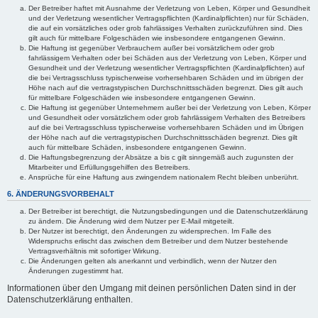
Der Betreiber haftet mit Ausnahme der Verletzung von Leben, Körper und Gesundheit
und der Verletzung wesentlicher Vertragspflichten (Kardinalpflichten) nur für Schäden,
die auf ein vorsätzliches oder grob fahrlässiges Verhalten zurückzuführen sind. Dies
gilt auch für mittelbare Folgeschäden wie insbesondere entgangenen Gewinn.
Die Haftung ist gegenüber Verbrauchern außer bei vorsätzlichem oder grob
fahrlässigem Verhalten oder bei Schäden aus der Verletzung von Leben, Körper und
Gesundheit und der Verletzung wesentlicher Vertragspflichten (Kardinalpflichten) auf
die bei Vertragsschluss typischerweise vorhersehbaren Schäden und im übrigen der
Höhe nach auf die vertragstypischen Durchschnittsschäden begrenzt. Dies gilt auch
für mittelbare Folgeschäden wie insbesondere entgangenen Gewinn.
Die Haftung ist gegenüber Unternehmern außer bei der Verletzung von Leben, Körper
und Gesundheit oder vorsätzlichem oder grob fahrlässigem Verhalten des Betreibers
auf die bei Vertragsschluss typischerweise vorhersehbaren Schäden und im Übrigen
der Höhe nach auf die vertragstypischen Durchschnittsschäden begrenzt. Dies gilt
auch für mittelbare Schäden, insbesondere entgangenen Gewinn.
Die Haftungsbegrenzung der Absätze a bis c gilt sinngemäß auch zugunsten der
Mitarbeiter und Erfüllungsgehilfen des Betreibers.
Ansprüche für eine Haftung aus zwingendem nationalem Recht bleiben unberührt.
6. ÄNDERUNGSVORBEHALT
Der Betreiber ist berechtigt, die Nutzungsbedingungen und die Datenschutzerklärung
zu ändern. Die Änderung wird dem Nutzer per E-Mail mitgeteilt.
Der Nutzer ist berechtigt, den Änderungen zu widersprechen. Im Falle des
Widerspruchs erlischt das zwischen dem Betreiber und dem Nutzer bestehende
Vertragsverhältnis mit sofortiger Wirkung.
Die Änderungen gelten als anerkannt und verbindlich, wenn der Nutzer den
Änderungen zugestimmt hat.
Informationen über den Umgang mit deinen persönlichen Daten sind in der
Datenschutzerklärung enthalten.