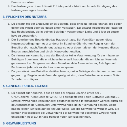
Boards zu nutzen.
Das Nutzungsrecht nach Punkt 2, Unterpunkt a bleibt auch nach Kündigung des
Nutzungsvertrages bestehen.
3. PFLICHTEN DES NUTZERS
Du erklärst mit der Erstellung eines Beitrags, dass er keine Inhalte enthält, die gegen
geltendes Recht oder die guten Sitten verstoßen. Du erklärst insbesondere, dass du
das Recht besitzt, die in deinen Beiträgen verwendeten Links und Bilder zu setzen
bzw. zu verwenden.
Der Betreiber des Boards übt das Hausrecht aus. Bei Verstößen gegen diese
Nutzungsbedingungen oder anderer im Board veröffentlichten Regeln kann der
Betreiber dich nach Abmahnung zeitweise oder dauerhaft von der Nutzung dieses
Boards ausschließen und dir ein Hausverbot erteilen.
Du nimmst zur Kenntnis, dass der Betreiber keine Verantwortung für die Inhalte von
Beiträgen übernimmt, die er nicht selbst erstellt hat oder die er nicht zur Kenntnis
genommen hat. Du gestattest dem Betreiber, dein Benutzerkonto, Beiträge und
Funktionen jederzeit zu löschen oder zu sperren.
Du gestattest dem Betreiber darüber hinaus, deine Beiträge abzuändern, sofern sie
gegen o. g. Regeln verstoßen oder geeignet sind, dem Betreiber oder einem Dritten
Schaden zuzufügen.
4. GENERAL PUBLIC LICENSE
Du nimmst zur Kenntnis, dass es sich bei phpBB um eine unter der „
GNU General Public License v2
“ (GPL) bereitgestellten Foren-Software von phpBB
Limited (www.phpbb.com) handelt; deutschsprachige Informationen werden durch die
deutschsprachige Community unter www.phpbb.de zur Verfügung gestellt. Beide
haben keinen Einfluss auf die Art und Weise, wie die Software verwendet wird. Sie
können insbesondere die Verwendung der Software für bestimmte Zwecke nicht
untersagen oder auf Inhalte fremder Foren Einfluss nehmen.
5. GEWÄHRLEISTUNG