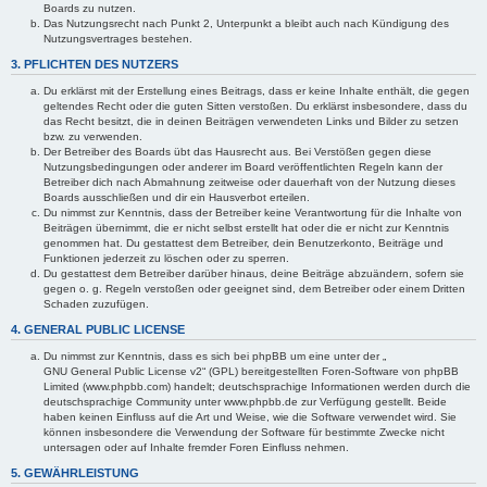
Boards zu nutzen.
Das Nutzungsrecht nach Punkt 2, Unterpunkt a bleibt auch nach Kündigung des
Nutzungsvertrages bestehen.
3. PFLICHTEN DES NUTZERS
Du erklärst mit der Erstellung eines Beitrags, dass er keine Inhalte enthält, die gegen
geltendes Recht oder die guten Sitten verstoßen. Du erklärst insbesondere, dass du
das Recht besitzt, die in deinen Beiträgen verwendeten Links und Bilder zu setzen
bzw. zu verwenden.
Der Betreiber des Boards übt das Hausrecht aus. Bei Verstößen gegen diese
Nutzungsbedingungen oder anderer im Board veröffentlichten Regeln kann der
Betreiber dich nach Abmahnung zeitweise oder dauerhaft von der Nutzung dieses
Boards ausschließen und dir ein Hausverbot erteilen.
Du nimmst zur Kenntnis, dass der Betreiber keine Verantwortung für die Inhalte von
Beiträgen übernimmt, die er nicht selbst erstellt hat oder die er nicht zur Kenntnis
genommen hat. Du gestattest dem Betreiber, dein Benutzerkonto, Beiträge und
Funktionen jederzeit zu löschen oder zu sperren.
Du gestattest dem Betreiber darüber hinaus, deine Beiträge abzuändern, sofern sie
gegen o. g. Regeln verstoßen oder geeignet sind, dem Betreiber oder einem Dritten
Schaden zuzufügen.
4. GENERAL PUBLIC LICENSE
Du nimmst zur Kenntnis, dass es sich bei phpBB um eine unter der „
GNU General Public License v2
“ (GPL) bereitgestellten Foren-Software von phpBB
Limited (www.phpbb.com) handelt; deutschsprachige Informationen werden durch die
deutschsprachige Community unter www.phpbb.de zur Verfügung gestellt. Beide
haben keinen Einfluss auf die Art und Weise, wie die Software verwendet wird. Sie
können insbesondere die Verwendung der Software für bestimmte Zwecke nicht
untersagen oder auf Inhalte fremder Foren Einfluss nehmen.
5. GEWÄHRLEISTUNG