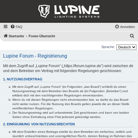
FAQ
Anmelden
S
Startseite
Foren-Übersicht
u
Sprache:
c
Lupine Forum - Registrierung
h
e
Mit dem Zugriff auf „Lupine Forum“ („https://forum.lupine.de“) wird zwischen dir
und dem Betreiber ein Vertrag mit folgenden Regelungen geschlossen:
1. NUTZUNGSVERTRAG
Mit dem Zugriff auf „Lupine Forum“ (im Folgenden „das Board“) schließt du einen
Nutzungsvertrag mit dem Betreiber des Boards ab (im Folgenden „Betreiber“) und
erklärst dich mit den nachfolgenden Regelungen einverstanden.
Wenn du mit diesen Regelungen nicht einverstanden bist, so darfst du das Board
nicht weiter nutzen. Für die Nutzung des Boards gelten jeweils die an dieser Stelle
veröffentlichten Regelungen.
Der Nutzungsvertrag wird auf unbestimmte Zeit geschlossen und kann von beiden
Seiten ohne Einhaltung einer Frist jederzeit gekündigt werden.
2. EINRÄUMUNG VON NUTZUNGSRECHTEN
Mit dem Erstellen eines Beitrags erteilst du dem Betreiber ein einfaches, zeitlich und
räumlich unbeschränktes und unentgeltliches Recht, deinen Beitrag im Rahmen des