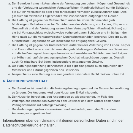
Der Betreiber haftet mit Ausnahme der Verletzung von Leben, Körper und Gesundheit
und der Verletzung wesentlicher Vertragspflichten (Kardinalpflichten) nur für Schäden,
die auf ein vorsätzliches oder grob fahrlässiges Verhalten zurückzuführen sind. Dies
gilt auch für mittelbare Folgeschäden wie insbesondere entgangenen Gewinn.
Die Haftung ist gegenüber Verbrauchern außer bei vorsätzlichem oder grob
fahrlässigem Verhalten oder bei Schäden aus der Verletzung von Leben, Körper und
Gesundheit und der Verletzung wesentlicher Vertragspflichten (Kardinalpflichten) auf
die bei Vertragsschluss typischerweise vorhersehbaren Schäden und im übrigen der
Höhe nach auf die vertragstypischen Durchschnittsschäden begrenzt. Dies gilt auch
für mittelbare Folgeschäden wie insbesondere entgangenen Gewinn.
Die Haftung ist gegenüber Unternehmern außer bei der Verletzung von Leben, Körper
und Gesundheit oder vorsätzlichem oder grob fahrlässigem Verhalten des Betreibers
auf die bei Vertragsschluss typischerweise vorhersehbaren Schäden und im Übrigen
der Höhe nach auf die vertragstypischen Durchschnittsschäden begrenzt. Dies gilt
auch für mittelbare Schäden, insbesondere entgangenen Gewinn.
Die Haftungsbegrenzung der Absätze a bis c gilt sinngemäß auch zugunsten der
Mitarbeiter und Erfüllungsgehilfen des Betreibers.
Ansprüche für eine Haftung aus zwingendem nationalem Recht bleiben unberührt.
6. ÄNDERUNGSVORBEHALT
Der Betreiber ist berechtigt, die Nutzungsbedingungen und die Datenschutzerklärung
zu ändern. Die Änderung wird dem Nutzer per E-Mail mitgeteilt.
Der Nutzer ist berechtigt, den Änderungen zu widersprechen. Im Falle des
Widerspruchs erlischt das zwischen dem Betreiber und dem Nutzer bestehende
Vertragsverhältnis mit sofortiger Wirkung.
Die Änderungen gelten als anerkannt und verbindlich, wenn der Nutzer den
Änderungen zugestimmt hat.
Informationen über den Umgang mit deinen persönlichen Daten sind in der
Datenschutzerklärung enthalten.