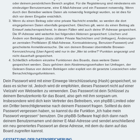
oder deinem persönlichem Bereich angibst. Für die Registrierung sind mindestens ein
eindeutiger Benutzername, eine E-Mail-Adresse und ein Passwort notwendig. Wenn
durch den Betreiber weitere Daten als notwendig festgelegt wurden, so ist dies für
dich vor deren Eingabe ersichtlich.
Wenn du einen Beitrag oder eine private Nachricht erstellst, so werden die dort
eingegebenen Daten ebenfalls gespeichert. Gleiches gilt, wenn du einen Beitrag als
Entwurf zwischenspeicherst. In diesen Fällen wird auch deine IP-Adresse gespeichert.
Die IP-Adresse wird weiterhin bei folgenden Aktionen gespeichert: Löschen und
Ändern von Beiträgen (dazu zählen Private Nachrichten und Umfragen), Änderungen
an zentralen Profildaten (E-Mail-Adresse, Kontoaktivierung, Benutzer-Passwort) und
gescheiterte Anmeldeversuche. Die von deinem Browser übermittelte Browser-
Kennzeichnung (User Agent) wird nur in der „Wer ist online?“-Funktion angezeigt und
nicht dauerhaft gespeichert.
Schließlich erfordern einzelne Funktionen des Boards, dass weitere Daten
gespeichert werden. Dazu gehören dein Abstimmungsverhalten bei Umfragen, der
Gelesen-Status von deinen Beiträgen oder explizit von dir gesetzte Lesezeichen oder
Benachrichtigungsfunktionen.
Dein Passwort wird mit einer Einwege-Verschlüsselung (Hash) gespeichert, so
dass es sicher ist. Jedoch wird dir empfohlen, dieses Passwort nicht auf einer
Vielzahl von Webseiten zu verwenden. Das Passwort ist dein Schlüssel zu
deinem Benutzerkonto für das Board, also geh mit ihm sorgsam um.
Insbesondere wird dich kein Vertreter des Betreibers, von phpBB Limited oder
ein Dritter berechtigterweise nach deinem Passwort fragen. Solltest du dein
Passwort vergessen haben, so kannst du die Funktion „Ich habe mein
Passwort vergessen“ benutzen. Die phpBB-Software fragt dich dann nach
deinem Benutzernamen und deiner E-Mail-Adresse und sendet anschließend
ein neu generiertes Passwort an diese Adresse, mit dem du dann auf das
Board zugreifen kannst.
GESTATTUNG DER DATENSPEICHERUNG