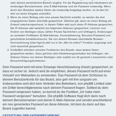
oder deinem persönlichem Bereich angibst. Für die Registrierung sind mindestens ein
eindeutiger Benutzername, eine E-Mail-Adresse und ein Passwort notwendig. Wenn
durch den Betreiber weitere Daten als notwendig festgelegt wurden, so ist dies für
dich vor deren Eingabe ersichtlich.
Wenn du einen Beitrag oder eine private Nachricht erstellst, so werden die dort
eingegebenen Daten ebenfalls gespeichert. Gleiches gilt, wenn du einen Beitrag als
Entwurf zwischenspeicherst. In diesen Fällen wird auch deine IP-Adresse gespeichert.
Die IP-Adresse wird weiterhin bei folgenden Aktionen gespeichert: Löschen und
Ändern von Beiträgen (dazu zählen Private Nachrichten und Umfragen), Änderungen
an zentralen Profildaten (E-Mail-Adresse, Kontoaktivierung, Benutzer-Passwort) und
gescheiterte Anmeldeversuche. Die von deinem Browser übermittelte Browser-
Kennzeichnung (User Agent) wird nur in der „Wer ist online?“-Funktion angezeigt und
nicht dauerhaft gespeichert.
Schließlich erfordern einzelne Funktionen des Boards, dass weitere Daten
gespeichert werden. Dazu gehören dein Abstimmungsverhalten bei Umfragen, der
Gelesen-Status von deinen Beiträgen oder explizit von dir gesetzte Lesezeichen oder
Benachrichtigungsfunktionen.
Dein Passwort wird mit einer Einwege-Verschlüsselung (Hash) gespeichert, so
dass es sicher ist. Jedoch wird dir empfohlen, dieses Passwort nicht auf einer
Vielzahl von Webseiten zu verwenden. Das Passwort ist dein Schlüssel zu
deinem Benutzerkonto für das Board, also geh mit ihm sorgsam um.
Insbesondere wird dich kein Vertreter des Betreibers, von phpBB Limited oder
ein Dritter berechtigterweise nach deinem Passwort fragen. Solltest du dein
Passwort vergessen haben, so kannst du die Funktion „Ich habe mein
Passwort vergessen“ benutzen. Die phpBB-Software fragt dich dann nach
deinem Benutzernamen und deiner E-Mail-Adresse und sendet anschließend
ein neu generiertes Passwort an diese Adresse, mit dem du dann auf das
Board zugreifen kannst.
GESTATTUNG DER DATENSPEICHERUNG