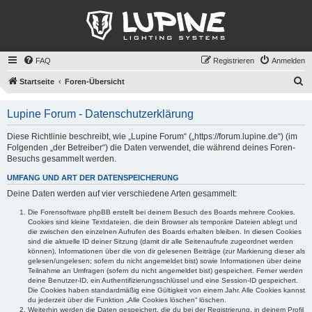
FAQ
Registrieren
Anmelden
S
Startseite
Foren-Übersicht
u
Lupine Forum - Datenschutzerklärung
c
h
Diese Richtlinie beschreibt, wie „Lupine Forum“ („https://forum.lupine.de“) (im
Folgenden „der Betreiber“) die Daten verwendet, die während deines Foren-
e
Besuchs gesammelt werden.
UMFANG UND ART DER DATENSPEICHERUNG
Deine Daten werden auf vier verschiedene Arten gesammelt:
Die Forensoftware phpBB erstellt bei deinem Besuch des Boards mehrere Cookies.
Cookies sind kleine Textdateien, die dein Browser als temporäre Dateien ablegt und
die zwischen den einzelnen Aufrufen des Boards erhalten bleiben. In diesen Cookies
sind die aktuelle ID deiner Sitzung (damit dir alle Seitenaufrufe zugeordnet werden
können), Informationen über die von dir gelesenen Beiträge (zur Markierung dieser als
gelesen/ungelesen; sofern du nicht angemeldet bist) sowie Informationen über deine
Teilnahme an Umfragen (sofern du nicht angemeldet bist) gespeichert. Ferner werden
deine Benutzer-ID, ein Authentifizierungsschlüssel und eine Session-ID gespeichert.
Die Cookies haben standardmäßig eine Gültigkeit von einem Jahr. Alle Cookies kannst
du jederzeit über die Funktion „Alle Cookies löschen“ löschen.
Weiterhin werden die Daten gespeichert, die du bei der Registrierung, in deinem Profil