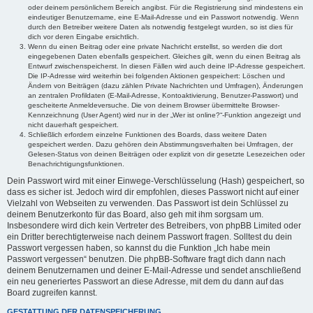
oder deinem persönlichem Bereich angibst. Für die Registrierung sind mindestens ein
eindeutiger Benutzername, eine E-Mail-Adresse und ein Passwort notwendig. Wenn
durch den Betreiber weitere Daten als notwendig festgelegt wurden, so ist dies für
dich vor deren Eingabe ersichtlich.
Wenn du einen Beitrag oder eine private Nachricht erstellst, so werden die dort
eingegebenen Daten ebenfalls gespeichert. Gleiches gilt, wenn du einen Beitrag als
Entwurf zwischenspeicherst. In diesen Fällen wird auch deine IP-Adresse gespeichert.
Die IP-Adresse wird weiterhin bei folgenden Aktionen gespeichert: Löschen und
Ändern von Beiträgen (dazu zählen Private Nachrichten und Umfragen), Änderungen
an zentralen Profildaten (E-Mail-Adresse, Kontoaktivierung, Benutzer-Passwort) und
gescheiterte Anmeldeversuche. Die von deinem Browser übermittelte Browser-
Kennzeichnung (User Agent) wird nur in der „Wer ist online?“-Funktion angezeigt und
nicht dauerhaft gespeichert.
Schließlich erfordern einzelne Funktionen des Boards, dass weitere Daten
gespeichert werden. Dazu gehören dein Abstimmungsverhalten bei Umfragen, der
Gelesen-Status von deinen Beiträgen oder explizit von dir gesetzte Lesezeichen oder
Benachrichtigungsfunktionen.
Dein Passwort wird mit einer Einwege-Verschlüsselung (Hash) gespeichert, so
dass es sicher ist. Jedoch wird dir empfohlen, dieses Passwort nicht auf einer
Vielzahl von Webseiten zu verwenden. Das Passwort ist dein Schlüssel zu
deinem Benutzerkonto für das Board, also geh mit ihm sorgsam um.
Insbesondere wird dich kein Vertreter des Betreibers, von phpBB Limited oder
ein Dritter berechtigterweise nach deinem Passwort fragen. Solltest du dein
Passwort vergessen haben, so kannst du die Funktion „Ich habe mein
Passwort vergessen“ benutzen. Die phpBB-Software fragt dich dann nach
deinem Benutzernamen und deiner E-Mail-Adresse und sendet anschließend
ein neu generiertes Passwort an diese Adresse, mit dem du dann auf das
Board zugreifen kannst.
GESTATTUNG DER DATENSPEICHERUNG