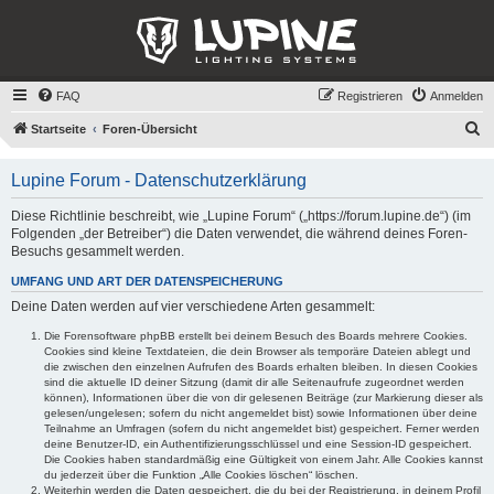
FAQ
Registrieren
Anmelden
S
Startseite
Foren-Übersicht
u
Lupine Forum - Datenschutzerklärung
c
h
Diese Richtlinie beschreibt, wie „Lupine Forum“ („https://forum.lupine.de“) (im
Folgenden „der Betreiber“) die Daten verwendet, die während deines Foren-
e
Besuchs gesammelt werden.
UMFANG UND ART DER DATENSPEICHERUNG
Deine Daten werden auf vier verschiedene Arten gesammelt:
Die Forensoftware phpBB erstellt bei deinem Besuch des Boards mehrere Cookies.
Cookies sind kleine Textdateien, die dein Browser als temporäre Dateien ablegt und
die zwischen den einzelnen Aufrufen des Boards erhalten bleiben. In diesen Cookies
sind die aktuelle ID deiner Sitzung (damit dir alle Seitenaufrufe zugeordnet werden
können), Informationen über die von dir gelesenen Beiträge (zur Markierung dieser als
gelesen/ungelesen; sofern du nicht angemeldet bist) sowie Informationen über deine
Teilnahme an Umfragen (sofern du nicht angemeldet bist) gespeichert. Ferner werden
deine Benutzer-ID, ein Authentifizierungsschlüssel und eine Session-ID gespeichert.
Die Cookies haben standardmäßig eine Gültigkeit von einem Jahr. Alle Cookies kannst
du jederzeit über die Funktion „Alle Cookies löschen“ löschen.
Weiterhin werden die Daten gespeichert, die du bei der Registrierung, in deinem Profil