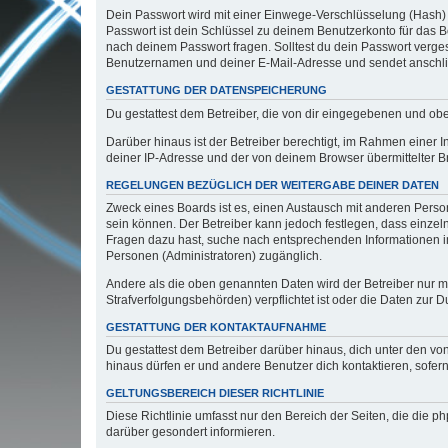
Dein Passwort wird mit einer Einwege-Verschlüsselung (Hash) g
Passwort ist dein Schlüssel zu deinem Benutzerkonto für das Bo
nach deinem Passwort fragen. Solltest du dein Passwort verg
Benutzernamen und deiner E-Mail-Adresse und sendet anschlie
GESTATTUNG DER DATENSPEICHERUNG
Du gestattest dem Betreiber, die von dir eingegebenen und ob
Darüber hinaus ist der Betreiber berechtigt, im Rahmen einer
deiner IP-Adresse und der von deinem Browser übermittelter B
REGELUNGEN BEZÜGLICH DER WEITERGABE DEINER DATEN
Zweck eines Boards ist es, einen Austausch mit anderen Personen
sein können. Der Betreiber kann jedoch festlegen, dass einzeln
Fragen dazu hast, suche nach entsprechenden Informationen im 
Personen (Administratoren) zugänglich.
Andere als die oben genannten Daten wird der Betreiber nur mit
Strafverfolgungsbehörden) verpflichtet ist oder die Daten zur D
GESTATTUNG DER KONTAKTAUFNAHME
Du gestattest dem Betreiber darüber hinaus, dich unter den von
hinaus dürfen er und andere Benutzer dich kontaktieren, sofern
GELTUNGSBEREICH DIESER RICHTLINIE
Diese Richtlinie umfasst nur den Bereich der Seiten, die die 
darüber gesondert informieren.