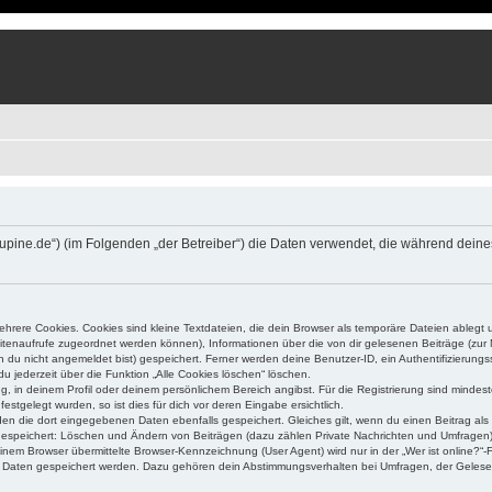
um.lupine.de“) (im Folgenden „der Betreiber“) die Daten verwendet, die während d
rere Cookies. Cookies sind kleine Textdateien, die dein Browser als temporäre Dateien ablegt 
 Seitenaufrufe zugeordnet werden können), Informationen über die von dir gelesenen Beiträge (zu
n du nicht angemeldet bist) gespeichert. Ferner werden deine Benutzer-ID, ein Authentifizierung
u jederzeit über die Funktion „Alle Cookies löschen“ löschen.
ng, in deinem Profil oder deinem persönlichem Bereich angibst. Für die Registrierung sind mind
stgelegt wurden, so ist dies für dich vor deren Eingabe ersichtlich.
rden die dort eingegebenen Daten ebenfalls gespeichert. Gleiches gilt, wenn du einen Beitrag als
 gespeichert: Löschen und Ändern von Beiträgen (dazu zählen Private Nachrichten und Umfragen)
em Browser übermittelte Browser-Kennzeichnung (User Agent) wird nur in der „Wer ist online?“-F
re Daten gespeichert werden. Dazu gehören dein Abstimmungsverhalten bei Umfragen, der Gelesen