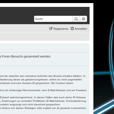
Suche
Erweiterte Suche
Registrieren
Anmelden
eines Foren-Besuchs gesammelt werden.
und die zwischen den einzelnen Aufrufen des Boards erhalten bleiben. In
r Markierung dieser als gelesen/ungelesen; sofern du nicht angemeldet
sschlüssel und eine Session-ID gespeichert. Die Cookies haben
estens ein eindeutiger Benutzername, eine E-Mail-Adresse und ein Passwort
 Entwurf zwischenspeicherst. In diesen Fällen wird auch deine IP-Adresse
, Änderungen an zentralen Profildaten (E-Mail-Adresse, Kontoaktivierung,
unktion angezeigt und nicht dauerhaft gespeichert.
-Status von deinen Beiträgen oder explizit von dir gesetzte Lesezeichen