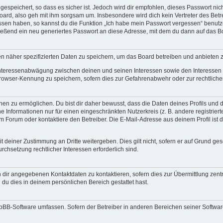
espeichert, so dass es sicher ist. Jedoch wird dir empfohlen, dieses Passwort ni
ard, also geh mit ihm sorgsam um. Insbesondere wird dich kein Vertreter des Betre
essen haben, so kannst du die Funktion „Ich habe mein Passwort vergessen“ benut
ßend ein neu generiertes Passwort an diese Adresse, mit dem du dann auf das Bo
en näher spezifizierten Daten zu speichern, um das Board betreiben und anbieten 
 Interessenabwägung zwischen deinen und seinen Interessen sowie den Interessen D
rowser-Kennung zu speichern, sofern dies zur Gefahrenabwehr oder zur rechtlichen
 zu ermöglichen. Du bist dir daher bewusst, dass die Daten deines Profils und die 
e Informationen nur für einen eingeschränkten Nutzerkreis (z. B. andere registriert
Forum oder kontaktiere den Betreiber. Die E-Mail-Adresse aus deinem Profil ist d
 deiner Zustimmung an Dritte weitergeben. Dies gilt nicht, sofern er auf Grund ge
urchsetzung rechtlicher Interessen erforderlich sind.
 dir angegebenen Kontaktdaten zu kontaktieren, sofern dies zur Übermittlung zentra
 du dies in deinem persönlichen Bereich gestattet hast.
phpBB-Software umfassen. Sofern der Betreiber in anderen Bereichen seiner Softwa