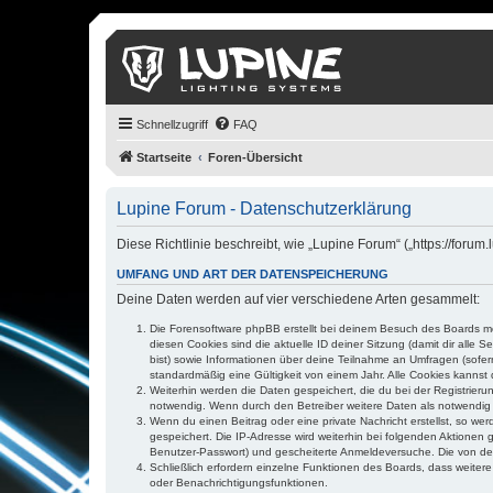
Schnellzugriff
FAQ
Startseite
Foren-Übersicht
Lupine Forum - Datenschutzerklärung
Diese Richtlinie beschreibt, wie „Lupine Forum“ („https://for
UMFANG UND ART DER DATENSPEICHERUNG
Deine Daten werden auf vier verschiedene Arten gesammelt:
Die Forensoftware phpBB erstellt bei deinem Besuch des Boards meh
diesen Cookies sind die aktuelle ID deiner Sitzung (damit dir alle
bist) sowie Informationen über deine Teilnahme an Umfragen (sofer
standardmäßig eine Gültigkeit von einem Jahr. Alle Cookies kannst d
Weiterhin werden die Daten gespeichert, die du bei der Registrieru
notwendig. Wenn durch den Betreiber weitere Daten als notwendig fe
Wenn du einen Beitrag oder eine private Nachricht erstellst, so we
gespeichert. Die IP-Adresse wird weiterhin bei folgenden Aktionen
Benutzer-Passwort) und gescheiterte Anmeldeversuche. Die von dein
Schließlich erfordern einzelne Funktionen des Boards, dass weite
oder Benachrichtigungsfunktionen.