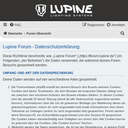
FAQ
Registrieren
Anmelden
S
Startseite
Foren-Übersicht
u
Lupine Forum - Datenschutzerklärung
c
h
Diese Richtlinie beschreibt, wie „Lupine Forum“ („https://forum.lupine.de“) (im
Folgenden „der Betreiber“) die Daten verwendet, die während deines Foren-
e
Besuchs gesammelt werden.
UMFANG UND ART DER DATENSPEICHERUNG
Deine Daten werden auf vier verschiedene Arten gesammelt:
Die Forensoftware phpBB erstellt bei deinem Besuch des Boards mehrere Cookies.
Cookies sind kleine Textdateien, die dein Browser als temporäre Dateien ablegt und
die zwischen den einzelnen Aufrufen des Boards erhalten bleiben. In diesen Cookies
sind die aktuelle ID deiner Sitzung (damit dir alle Seitenaufrufe zugeordnet werden
können), Informationen über die von dir gelesenen Beiträge (zur Markierung dieser als
gelesen/ungelesen; sofern du nicht angemeldet bist) sowie Informationen über deine
Teilnahme an Umfragen (sofern du nicht angemeldet bist) gespeichert. Ferner werden
deine Benutzer-ID, ein Authentifizierungsschlüssel und eine Session-ID gespeichert.
Die Cookies haben standardmäßig eine Gültigkeit von einem Jahr. Alle Cookies kannst
du jederzeit über die Funktion „Alle Cookies löschen“ löschen.
Weiterhin werden die Daten gespeichert, die du bei der Registrierung, in deinem Profil