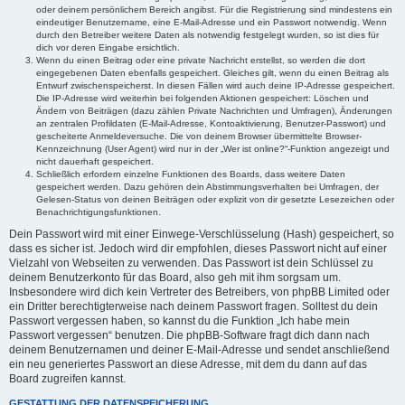
oder deinem persönlichem Bereich angibst. Für die Registrierung sind mindestens ein
eindeutiger Benutzername, eine E-Mail-Adresse und ein Passwort notwendig. Wenn
durch den Betreiber weitere Daten als notwendig festgelegt wurden, so ist dies für
dich vor deren Eingabe ersichtlich.
Wenn du einen Beitrag oder eine private Nachricht erstellst, so werden die dort
eingegebenen Daten ebenfalls gespeichert. Gleiches gilt, wenn du einen Beitrag als
Entwurf zwischenspeicherst. In diesen Fällen wird auch deine IP-Adresse gespeichert.
Die IP-Adresse wird weiterhin bei folgenden Aktionen gespeichert: Löschen und
Ändern von Beiträgen (dazu zählen Private Nachrichten und Umfragen), Änderungen
an zentralen Profildaten (E-Mail-Adresse, Kontoaktivierung, Benutzer-Passwort) und
gescheiterte Anmeldeversuche. Die von deinem Browser übermittelte Browser-
Kennzeichnung (User Agent) wird nur in der „Wer ist online?“-Funktion angezeigt und
nicht dauerhaft gespeichert.
Schließlich erfordern einzelne Funktionen des Boards, dass weitere Daten
gespeichert werden. Dazu gehören dein Abstimmungsverhalten bei Umfragen, der
Gelesen-Status von deinen Beiträgen oder explizit von dir gesetzte Lesezeichen oder
Benachrichtigungsfunktionen.
Dein Passwort wird mit einer Einwege-Verschlüsselung (Hash) gespeichert, so
dass es sicher ist. Jedoch wird dir empfohlen, dieses Passwort nicht auf einer
Vielzahl von Webseiten zu verwenden. Das Passwort ist dein Schlüssel zu
deinem Benutzerkonto für das Board, also geh mit ihm sorgsam um.
Insbesondere wird dich kein Vertreter des Betreibers, von phpBB Limited oder
ein Dritter berechtigterweise nach deinem Passwort fragen. Solltest du dein
Passwort vergessen haben, so kannst du die Funktion „Ich habe mein
Passwort vergessen“ benutzen. Die phpBB-Software fragt dich dann nach
deinem Benutzernamen und deiner E-Mail-Adresse und sendet anschließend
ein neu generiertes Passwort an diese Adresse, mit dem du dann auf das
Board zugreifen kannst.
GESTATTUNG DER DATENSPEICHERUNG