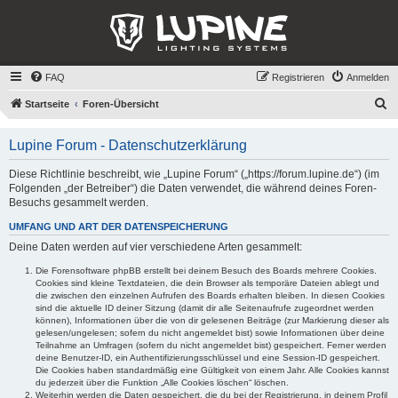
FAQ
Registrieren
Anmelden
S
Startseite
Foren-Übersicht
u
Lupine Forum - Datenschutzerklärung
c
h
Diese Richtlinie beschreibt, wie „Lupine Forum“ („https://forum.lupine.de“) (im
Folgenden „der Betreiber“) die Daten verwendet, die während deines Foren-
e
Besuchs gesammelt werden.
UMFANG UND ART DER DATENSPEICHERUNG
Deine Daten werden auf vier verschiedene Arten gesammelt:
Die Forensoftware phpBB erstellt bei deinem Besuch des Boards mehrere Cookies.
Cookies sind kleine Textdateien, die dein Browser als temporäre Dateien ablegt und
die zwischen den einzelnen Aufrufen des Boards erhalten bleiben. In diesen Cookies
sind die aktuelle ID deiner Sitzung (damit dir alle Seitenaufrufe zugeordnet werden
können), Informationen über die von dir gelesenen Beiträge (zur Markierung dieser als
gelesen/ungelesen; sofern du nicht angemeldet bist) sowie Informationen über deine
Teilnahme an Umfragen (sofern du nicht angemeldet bist) gespeichert. Ferner werden
deine Benutzer-ID, ein Authentifizierungsschlüssel und eine Session-ID gespeichert.
Die Cookies haben standardmäßig eine Gültigkeit von einem Jahr. Alle Cookies kannst
du jederzeit über die Funktion „Alle Cookies löschen“ löschen.
Weiterhin werden die Daten gespeichert, die du bei der Registrierung, in deinem Profil