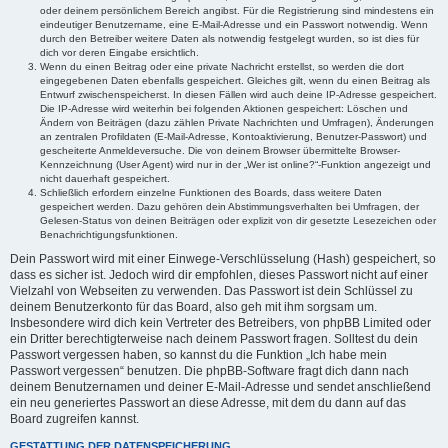
oder deinem persönlichem Bereich angibst. Für die Registrierung sind mindestens ein
eindeutiger Benutzername, eine E-Mail-Adresse und ein Passwort notwendig. Wenn
durch den Betreiber weitere Daten als notwendig festgelegt wurden, so ist dies für
dich vor deren Eingabe ersichtlich.
Wenn du einen Beitrag oder eine private Nachricht erstellst, so werden die dort
eingegebenen Daten ebenfalls gespeichert. Gleiches gilt, wenn du einen Beitrag als
Entwurf zwischenspeicherst. In diesen Fällen wird auch deine IP-Adresse gespeichert.
Die IP-Adresse wird weiterhin bei folgenden Aktionen gespeichert: Löschen und
Ändern von Beiträgen (dazu zählen Private Nachrichten und Umfragen), Änderungen
an zentralen Profildaten (E-Mail-Adresse, Kontoaktivierung, Benutzer-Passwort) und
gescheiterte Anmeldeversuche. Die von deinem Browser übermittelte Browser-
Kennzeichnung (User Agent) wird nur in der „Wer ist online?“-Funktion angezeigt und
nicht dauerhaft gespeichert.
Schließlich erfordern einzelne Funktionen des Boards, dass weitere Daten
gespeichert werden. Dazu gehören dein Abstimmungsverhalten bei Umfragen, der
Gelesen-Status von deinen Beiträgen oder explizit von dir gesetzte Lesezeichen oder
Benachrichtigungsfunktionen.
Dein Passwort wird mit einer Einwege-Verschlüsselung (Hash) gespeichert, so
dass es sicher ist. Jedoch wird dir empfohlen, dieses Passwort nicht auf einer
Vielzahl von Webseiten zu verwenden. Das Passwort ist dein Schlüssel zu
deinem Benutzerkonto für das Board, also geh mit ihm sorgsam um.
Insbesondere wird dich kein Vertreter des Betreibers, von phpBB Limited oder
ein Dritter berechtigterweise nach deinem Passwort fragen. Solltest du dein
Passwort vergessen haben, so kannst du die Funktion „Ich habe mein
Passwort vergessen“ benutzen. Die phpBB-Software fragt dich dann nach
deinem Benutzernamen und deiner E-Mail-Adresse und sendet anschließend
ein neu generiertes Passwort an diese Adresse, mit dem du dann auf das
Board zugreifen kannst.
GESTATTUNG DER DATENSPEICHERUNG