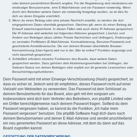
oder deinem persönlichem Bereich angibst. Für die Registrierung sind mindestens ein
eindeutiger Benutzername, eine E-Mail-Adresse und ein Passwort notwendig. Wenn
durch den Betreiber weitere Daten als notwendig festgelegt wurden, so ist dies für
dich vor deren Eingabe ersichtlich.
Wenn du einen Beitrag oder eine private Nachricht erstellst, so werden die dort
eingegebenen Daten ebenfalls gespeichert. Gleiches gilt, wenn du einen Beitrag als
Entwurf zwischenspeicherst. In diesen Fällen wird auch deine IP-Adresse gespeichert.
Die IP-Adresse wird weiterhin bei folgenden Aktionen gespeichert: Löschen und
Ändern von Beiträgen (dazu zählen Private Nachrichten und Umfragen), Änderungen
an zentralen Profildaten (E-Mail-Adresse, Kontoaktivierung, Benutzer-Passwort) und
gescheiterte Anmeldeversuche. Die von deinem Browser übermittelte Browser-
Kennzeichnung (User Agent) wird nur in der „Wer ist online?“-Funktion angezeigt und
nicht dauerhaft gespeichert.
Schließlich erfordern einzelne Funktionen des Boards, dass weitere Daten
gespeichert werden. Dazu gehören dein Abstimmungsverhalten bei Umfragen, der
Gelesen-Status von deinen Beiträgen oder explizit von dir gesetzte Lesezeichen oder
Benachrichtigungsfunktionen.
Dein Passwort wird mit einer Einwege-Verschlüsselung (Hash) gespeichert, so
dass es sicher ist. Jedoch wird dir empfohlen, dieses Passwort nicht auf einer
Vielzahl von Webseiten zu verwenden. Das Passwort ist dein Schlüssel zu
deinem Benutzerkonto für das Board, also geh mit ihm sorgsam um.
Insbesondere wird dich kein Vertreter des Betreibers, von phpBB Limited oder
ein Dritter berechtigterweise nach deinem Passwort fragen. Solltest du dein
Passwort vergessen haben, so kannst du die Funktion „Ich habe mein
Passwort vergessen“ benutzen. Die phpBB-Software fragt dich dann nach
deinem Benutzernamen und deiner E-Mail-Adresse und sendet anschließend
ein neu generiertes Passwort an diese Adresse, mit dem du dann auf das
Board zugreifen kannst.
GESTATTUNG DER DATENSPEICHERUNG