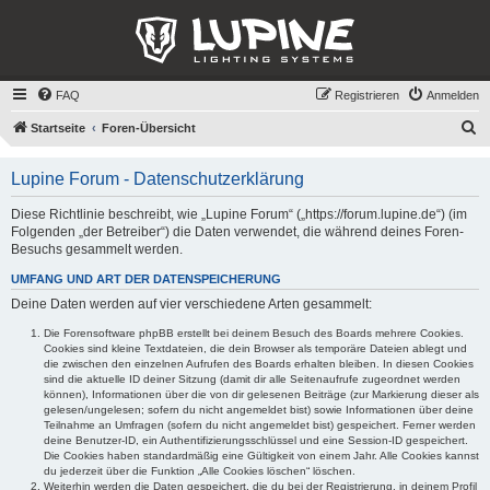
FAQ
Registrieren
Anmelden
S
Startseite
Foren-Übersicht
u
Lupine Forum - Datenschutzerklärung
c
h
Diese Richtlinie beschreibt, wie „Lupine Forum“ („https://forum.lupine.de“) (im
Folgenden „der Betreiber“) die Daten verwendet, die während deines Foren-
e
Besuchs gesammelt werden.
UMFANG UND ART DER DATENSPEICHERUNG
Deine Daten werden auf vier verschiedene Arten gesammelt:
Die Forensoftware phpBB erstellt bei deinem Besuch des Boards mehrere Cookies.
Cookies sind kleine Textdateien, die dein Browser als temporäre Dateien ablegt und
die zwischen den einzelnen Aufrufen des Boards erhalten bleiben. In diesen Cookies
sind die aktuelle ID deiner Sitzung (damit dir alle Seitenaufrufe zugeordnet werden
können), Informationen über die von dir gelesenen Beiträge (zur Markierung dieser als
gelesen/ungelesen; sofern du nicht angemeldet bist) sowie Informationen über deine
Teilnahme an Umfragen (sofern du nicht angemeldet bist) gespeichert. Ferner werden
deine Benutzer-ID, ein Authentifizierungsschlüssel und eine Session-ID gespeichert.
Die Cookies haben standardmäßig eine Gültigkeit von einem Jahr. Alle Cookies kannst
du jederzeit über die Funktion „Alle Cookies löschen“ löschen.
Weiterhin werden die Daten gespeichert, die du bei der Registrierung, in deinem Profil