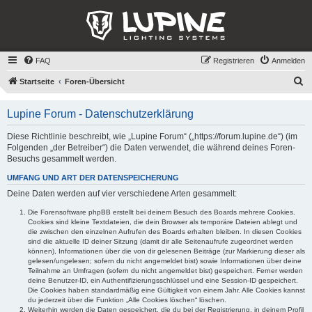
FAQ
Registrieren
Anmelden
S
Startseite
Foren-Übersicht
u
Lupine Forum - Datenschutzerklärung
c
h
Diese Richtlinie beschreibt, wie „Lupine Forum“ („https://forum.lupine.de“) (im
Folgenden „der Betreiber“) die Daten verwendet, die während deines Foren-
e
Besuchs gesammelt werden.
UMFANG UND ART DER DATENSPEICHERUNG
Deine Daten werden auf vier verschiedene Arten gesammelt:
Die Forensoftware phpBB erstellt bei deinem Besuch des Boards mehrere Cookies.
Cookies sind kleine Textdateien, die dein Browser als temporäre Dateien ablegt und
die zwischen den einzelnen Aufrufen des Boards erhalten bleiben. In diesen Cookies
sind die aktuelle ID deiner Sitzung (damit dir alle Seitenaufrufe zugeordnet werden
können), Informationen über die von dir gelesenen Beiträge (zur Markierung dieser als
gelesen/ungelesen; sofern du nicht angemeldet bist) sowie Informationen über deine
Teilnahme an Umfragen (sofern du nicht angemeldet bist) gespeichert. Ferner werden
deine Benutzer-ID, ein Authentifizierungsschlüssel und eine Session-ID gespeichert.
Die Cookies haben standardmäßig eine Gültigkeit von einem Jahr. Alle Cookies kannst
du jederzeit über die Funktion „Alle Cookies löschen“ löschen.
Weiterhin werden die Daten gespeichert, die du bei der Registrierung, in deinem Profil