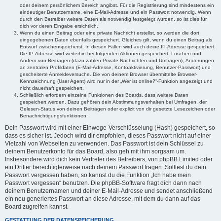
oder deinem persönlichem Bereich angibst. Für die Registrierung sind mindestens ein
eindeutiger Benutzername, eine E-Mail-Adresse und ein Passwort notwendig. Wenn
durch den Betreiber weitere Daten als notwendig festgelegt wurden, so ist dies für
dich vor deren Eingabe ersichtlich.
Wenn du einen Beitrag oder eine private Nachricht erstellst, so werden die dort
eingegebenen Daten ebenfalls gespeichert. Gleiches gilt, wenn du einen Beitrag als
Entwurf zwischenspeicherst. In diesen Fällen wird auch deine IP-Adresse gespeichert.
Die IP-Adresse wird weiterhin bei folgenden Aktionen gespeichert: Löschen und
Ändern von Beiträgen (dazu zählen Private Nachrichten und Umfragen), Änderungen
an zentralen Profildaten (E-Mail-Adresse, Kontoaktivierung, Benutzer-Passwort) und
gescheiterte Anmeldeversuche. Die von deinem Browser übermittelte Browser-
Kennzeichnung (User Agent) wird nur in der „Wer ist online?“-Funktion angezeigt und
nicht dauerhaft gespeichert.
Schließlich erfordern einzelne Funktionen des Boards, dass weitere Daten
gespeichert werden. Dazu gehören dein Abstimmungsverhalten bei Umfragen, der
Gelesen-Status von deinen Beiträgen oder explizit von dir gesetzte Lesezeichen oder
Benachrichtigungsfunktionen.
Dein Passwort wird mit einer Einwege-Verschlüsselung (Hash) gespeichert, so
dass es sicher ist. Jedoch wird dir empfohlen, dieses Passwort nicht auf einer
Vielzahl von Webseiten zu verwenden. Das Passwort ist dein Schlüssel zu
deinem Benutzerkonto für das Board, also geh mit ihm sorgsam um.
Insbesondere wird dich kein Vertreter des Betreibers, von phpBB Limited oder
ein Dritter berechtigterweise nach deinem Passwort fragen. Solltest du dein
Passwort vergessen haben, so kannst du die Funktion „Ich habe mein
Passwort vergessen“ benutzen. Die phpBB-Software fragt dich dann nach
deinem Benutzernamen und deiner E-Mail-Adresse und sendet anschließend
ein neu generiertes Passwort an diese Adresse, mit dem du dann auf das
Board zugreifen kannst.
GESTATTUNG DER DATENSPEICHERUNG