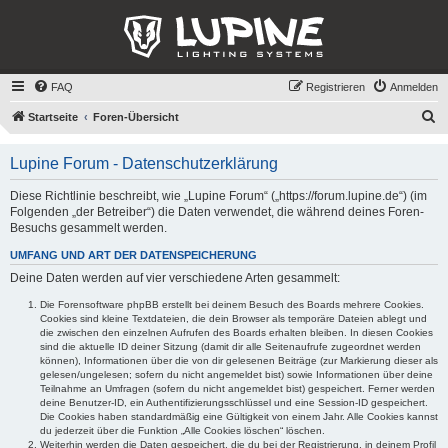
FAQ
Registrieren
Anmelden
S
Startseite
Foren-Übersicht
u
Lupine Forum - Datenschutzerklärung
c
h
Diese Richtlinie beschreibt, wie „Lupine Forum“ („https://forum.lupine.de“) (im
Folgenden „der Betreiber“) die Daten verwendet, die während deines Foren-
e
Besuchs gesammelt werden.
UMFANG UND ART DER DATENSPEICHERUNG
Deine Daten werden auf vier verschiedene Arten gesammelt:
Die Forensoftware phpBB erstellt bei deinem Besuch des Boards mehrere Cookies.
Cookies sind kleine Textdateien, die dein Browser als temporäre Dateien ablegt und
die zwischen den einzelnen Aufrufen des Boards erhalten bleiben. In diesen Cookies
sind die aktuelle ID deiner Sitzung (damit dir alle Seitenaufrufe zugeordnet werden
können), Informationen über die von dir gelesenen Beiträge (zur Markierung dieser als
gelesen/ungelesen; sofern du nicht angemeldet bist) sowie Informationen über deine
Teilnahme an Umfragen (sofern du nicht angemeldet bist) gespeichert. Ferner werden
deine Benutzer-ID, ein Authentifizierungsschlüssel und eine Session-ID gespeichert.
Die Cookies haben standardmäßig eine Gültigkeit von einem Jahr. Alle Cookies kannst
du jederzeit über die Funktion „Alle Cookies löschen“ löschen.
Weiterhin werden die Daten gespeichert, die du bei der Registrierung, in deinem Profil