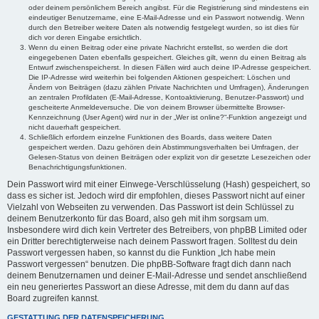
oder deinem persönlichem Bereich angibst. Für die Registrierung sind mindestens ein
eindeutiger Benutzername, eine E-Mail-Adresse und ein Passwort notwendig. Wenn
durch den Betreiber weitere Daten als notwendig festgelegt wurden, so ist dies für
dich vor deren Eingabe ersichtlich.
Wenn du einen Beitrag oder eine private Nachricht erstellst, so werden die dort
eingegebenen Daten ebenfalls gespeichert. Gleiches gilt, wenn du einen Beitrag als
Entwurf zwischenspeicherst. In diesen Fällen wird auch deine IP-Adresse gespeichert.
Die IP-Adresse wird weiterhin bei folgenden Aktionen gespeichert: Löschen und
Ändern von Beiträgen (dazu zählen Private Nachrichten und Umfragen), Änderungen
an zentralen Profildaten (E-Mail-Adresse, Kontoaktivierung, Benutzer-Passwort) und
gescheiterte Anmeldeversuche. Die von deinem Browser übermittelte Browser-
Kennzeichnung (User Agent) wird nur in der „Wer ist online?“-Funktion angezeigt und
nicht dauerhaft gespeichert.
Schließlich erfordern einzelne Funktionen des Boards, dass weitere Daten
gespeichert werden. Dazu gehören dein Abstimmungsverhalten bei Umfragen, der
Gelesen-Status von deinen Beiträgen oder explizit von dir gesetzte Lesezeichen oder
Benachrichtigungsfunktionen.
Dein Passwort wird mit einer Einwege-Verschlüsselung (Hash) gespeichert, so
dass es sicher ist. Jedoch wird dir empfohlen, dieses Passwort nicht auf einer
Vielzahl von Webseiten zu verwenden. Das Passwort ist dein Schlüssel zu
deinem Benutzerkonto für das Board, also geh mit ihm sorgsam um.
Insbesondere wird dich kein Vertreter des Betreibers, von phpBB Limited oder
ein Dritter berechtigterweise nach deinem Passwort fragen. Solltest du dein
Passwort vergessen haben, so kannst du die Funktion „Ich habe mein
Passwort vergessen“ benutzen. Die phpBB-Software fragt dich dann nach
deinem Benutzernamen und deiner E-Mail-Adresse und sendet anschließend
ein neu generiertes Passwort an diese Adresse, mit dem du dann auf das
Board zugreifen kannst.
GESTATTUNG DER DATENSPEICHERUNG