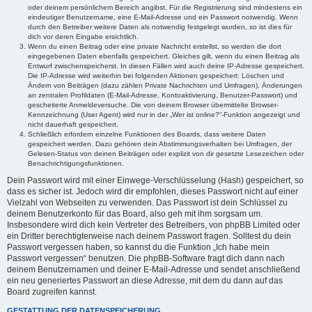
oder deinem persönlichem Bereich angibst. Für die Registrierung sind mindestens ein
eindeutiger Benutzername, eine E-Mail-Adresse und ein Passwort notwendig. Wenn
durch den Betreiber weitere Daten als notwendig festgelegt wurden, so ist dies für
dich vor deren Eingabe ersichtlich.
Wenn du einen Beitrag oder eine private Nachricht erstellst, so werden die dort
eingegebenen Daten ebenfalls gespeichert. Gleiches gilt, wenn du einen Beitrag als
Entwurf zwischenspeicherst. In diesen Fällen wird auch deine IP-Adresse gespeichert.
Die IP-Adresse wird weiterhin bei folgenden Aktionen gespeichert: Löschen und
Ändern von Beiträgen (dazu zählen Private Nachrichten und Umfragen), Änderungen
an zentralen Profildaten (E-Mail-Adresse, Kontoaktivierung, Benutzer-Passwort) und
gescheiterte Anmeldeversuche. Die von deinem Browser übermittelte Browser-
Kennzeichnung (User Agent) wird nur in der „Wer ist online?“-Funktion angezeigt und
nicht dauerhaft gespeichert.
Schließlich erfordern einzelne Funktionen des Boards, dass weitere Daten
gespeichert werden. Dazu gehören dein Abstimmungsverhalten bei Umfragen, der
Gelesen-Status von deinen Beiträgen oder explizit von dir gesetzte Lesezeichen oder
Benachrichtigungsfunktionen.
Dein Passwort wird mit einer Einwege-Verschlüsselung (Hash) gespeichert, so
dass es sicher ist. Jedoch wird dir empfohlen, dieses Passwort nicht auf einer
Vielzahl von Webseiten zu verwenden. Das Passwort ist dein Schlüssel zu
deinem Benutzerkonto für das Board, also geh mit ihm sorgsam um.
Insbesondere wird dich kein Vertreter des Betreibers, von phpBB Limited oder
ein Dritter berechtigterweise nach deinem Passwort fragen. Solltest du dein
Passwort vergessen haben, so kannst du die Funktion „Ich habe mein
Passwort vergessen“ benutzen. Die phpBB-Software fragt dich dann nach
deinem Benutzernamen und deiner E-Mail-Adresse und sendet anschließend
ein neu generiertes Passwort an diese Adresse, mit dem du dann auf das
Board zugreifen kannst.
GESTATTUNG DER DATENSPEICHERUNG