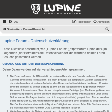
FAQ
Registrieren
Anmelden
S
Startseite
Foren-Übersicht
u
Lupine Forum - Datenschutzerklärung
c
h
Diese Richtlinie beschreibt, wie „Lupine Forum“ („https://forum.lupine.de“) (im
Folgenden „der Betreiber“) die Daten verwendet, die während deines Foren-
e
Besuchs gesammelt werden.
UMFANG UND ART DER DATENSPEICHERUNG
Deine Daten werden auf vier verschiedene Arten gesammelt:
Die Forensoftware phpBB erstellt bei deinem Besuch des Boards mehrere Cookies.
Cookies sind kleine Textdateien, die dein Browser als temporäre Dateien ablegt und
die zwischen den einzelnen Aufrufen des Boards erhalten bleiben. In diesen Cookies
sind die aktuelle ID deiner Sitzung (damit dir alle Seitenaufrufe zugeordnet werden
können), Informationen über die von dir gelesenen Beiträge (zur Markierung dieser als
gelesen/ungelesen; sofern du nicht angemeldet bist) sowie Informationen über deine
Teilnahme an Umfragen (sofern du nicht angemeldet bist) gespeichert. Ferner werden
deine Benutzer-ID, ein Authentifizierungsschlüssel und eine Session-ID gespeichert.
Die Cookies haben standardmäßig eine Gültigkeit von einem Jahr. Alle Cookies kannst
du jederzeit über die Funktion „Alle Cookies löschen“ löschen.
Weiterhin werden die Daten gespeichert, die du bei der Registrierung, in deinem Profil