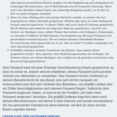
oder deinem persönlichem Bereich angibst. Für die Registrierung sind mindestens ein
eindeutiger Benutzername, eine E-Mail-Adresse und ein Passwort notwendig. Wenn
durch den Betreiber weitere Daten als notwendig festgelegt wurden, so ist dies für
dich vor deren Eingabe ersichtlich.
Wenn du einen Beitrag oder eine private Nachricht erstellst, so werden die dort
eingegebenen Daten ebenfalls gespeichert. Gleiches gilt, wenn du einen Beitrag als
Entwurf zwischenspeicherst. In diesen Fällen wird auch deine IP-Adresse gespeichert.
Die IP-Adresse wird weiterhin bei folgenden Aktionen gespeichert: Löschen und
Ändern von Beiträgen (dazu zählen Private Nachrichten und Umfragen), Änderungen
an zentralen Profildaten (E-Mail-Adresse, Kontoaktivierung, Benutzer-Passwort) und
gescheiterte Anmeldeversuche. Die von deinem Browser übermittelte Browser-
Kennzeichnung (User Agent) wird nur in der „Wer ist online?“-Funktion angezeigt und
nicht dauerhaft gespeichert.
Schließlich erfordern einzelne Funktionen des Boards, dass weitere Daten
gespeichert werden. Dazu gehören dein Abstimmungsverhalten bei Umfragen, der
Gelesen-Status von deinen Beiträgen oder explizit von dir gesetzte Lesezeichen oder
Benachrichtigungsfunktionen.
Dein Passwort wird mit einer Einwege-Verschlüsselung (Hash) gespeichert, so
dass es sicher ist. Jedoch wird dir empfohlen, dieses Passwort nicht auf einer
Vielzahl von Webseiten zu verwenden. Das Passwort ist dein Schlüssel zu
deinem Benutzerkonto für das Board, also geh mit ihm sorgsam um.
Insbesondere wird dich kein Vertreter des Betreibers, von phpBB Limited oder
ein Dritter berechtigterweise nach deinem Passwort fragen. Solltest du dein
Passwort vergessen haben, so kannst du die Funktion „Ich habe mein
Passwort vergessen“ benutzen. Die phpBB-Software fragt dich dann nach
deinem Benutzernamen und deiner E-Mail-Adresse und sendet anschließend
ein neu generiertes Passwort an diese Adresse, mit dem du dann auf das
Board zugreifen kannst.
GESTATTUNG DER DATENSPEICHERUNG