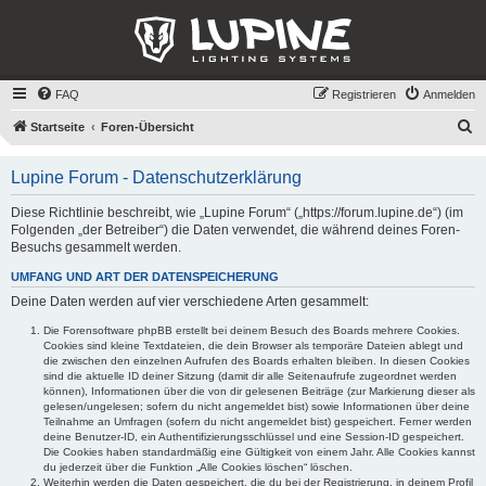
FAQ
Registrieren
Anmelden
S
Startseite
Foren-Übersicht
u
Lupine Forum - Datenschutzerklärung
c
h
Diese Richtlinie beschreibt, wie „Lupine Forum“ („https://forum.lupine.de“) (im
Folgenden „der Betreiber“) die Daten verwendet, die während deines Foren-
e
Besuchs gesammelt werden.
UMFANG UND ART DER DATENSPEICHERUNG
Deine Daten werden auf vier verschiedene Arten gesammelt:
Die Forensoftware phpBB erstellt bei deinem Besuch des Boards mehrere Cookies.
Cookies sind kleine Textdateien, die dein Browser als temporäre Dateien ablegt und
die zwischen den einzelnen Aufrufen des Boards erhalten bleiben. In diesen Cookies
sind die aktuelle ID deiner Sitzung (damit dir alle Seitenaufrufe zugeordnet werden
können), Informationen über die von dir gelesenen Beiträge (zur Markierung dieser als
gelesen/ungelesen; sofern du nicht angemeldet bist) sowie Informationen über deine
Teilnahme an Umfragen (sofern du nicht angemeldet bist) gespeichert. Ferner werden
deine Benutzer-ID, ein Authentifizierungsschlüssel und eine Session-ID gespeichert.
Die Cookies haben standardmäßig eine Gültigkeit von einem Jahr. Alle Cookies kannst
du jederzeit über die Funktion „Alle Cookies löschen“ löschen.
Weiterhin werden die Daten gespeichert, die du bei der Registrierung, in deinem Profil