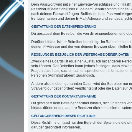
Dein Passwort wird mit einer Einwege-Verschlüsselung (Hash) g
Passwort ist dein Schlüssel zu deinem Benutzerkonto für das Bo
nach deinem Passwort fragen. Solltest du dein Passwort verg
Benutzernamen und deiner E-Mail-Adresse und sendet anschlie
GESTATTUNG DER DATENSPEICHERUNG
Du gestattest dem Betreiber, die von dir eingegebenen und ob
Darüber hinaus ist der Betreiber berechtigt, im Rahmen einer
deiner IP-Adresse und der von deinem Browser übermittelter B
REGELUNGEN BEZÜGLICH DER WEITERGABE DEINER DATEN
Zweck eines Boards ist es, einen Austausch mit anderen Personen
sein können. Der Betreiber kann jedoch festlegen, dass einzeln
Fragen dazu hast, suche nach entsprechenden Informationen im 
Personen (Administratoren) zugänglich.
Andere als die oben genannten Daten wird der Betreiber nur mit
Strafverfolgungsbehörden) verpflichtet ist oder die Daten zur D
GESTATTUNG DER KONTAKTAUFNAHME
Du gestattest dem Betreiber darüber hinaus, dich unter den von
hinaus dürfen er und andere Benutzer dich kontaktieren, sofern
GELTUNGSBEREICH DIESER RICHTLINIE
Diese Richtlinie umfasst nur den Bereich der Seiten, die die 
darüber gesondert informieren.