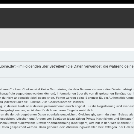
um.lupine.de“) (im Folgenden „der Betreiber“) die Daten verwendet, die während d
rere Cookies. Cookies sind kleine Textdateien, die dein Browser als temporäre Dateien ablegt 
 Seitenaufrufe zugeordnet werden können), Informationen über die von dir gelesenen Beiträge (zu
n du nicht angemeldet bist) gespeichert. Ferner werden deine Benutzer-ID, ein Authentifizierung
u jederzeit über die Funktion „Alle Cookies löschen“ löschen.
ng, in deinem Profil oder deinem persönlichem Bereich angibst. Für die Registrierung sind mind
stgelegt wurden, so ist dies für dich vor deren Eingabe ersichtlich.
rden die dort eingegebenen Daten ebenfalls gespeichert. Gleiches gilt, wenn du einen Beitrag als
 gespeichert: Löschen und Ändern von Beiträgen (dazu zählen Private Nachrichten und Umfragen)
em Browser übermittelte Browser-Kennzeichnung (User Agent) wird nur in der „Wer ist online?“-F
re Daten gespeichert werden. Dazu gehören dein Abstimmungsverhalten bei Umfragen, der Gelesen