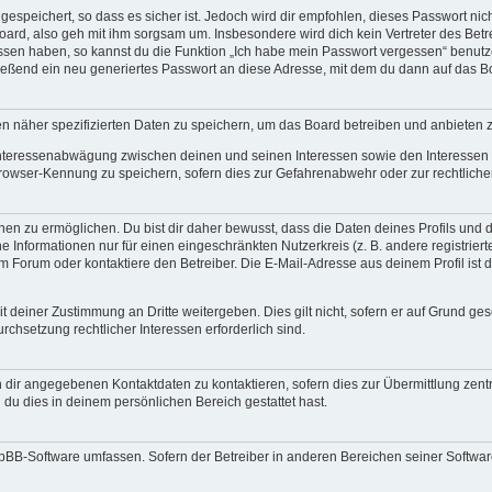
espeichert, so dass es sicher ist. Jedoch wird dir empfohlen, dieses Passwort ni
ard, also geh mit ihm sorgsam um. Insbesondere wird dich kein Vertreter des Betre
essen haben, so kannst du die Funktion „Ich habe mein Passwort vergessen“ benut
ßend ein neu generiertes Passwort an diese Adresse, mit dem du dann auf das Bo
en näher spezifizierten Daten zu speichern, um das Board betreiben und anbieten 
 Interessenabwägung zwischen deinen und seinen Interessen sowie den Interessen D
rowser-Kennung zu speichern, sofern dies zur Gefahrenabwehr oder zur rechtlichen
 zu ermöglichen. Du bist dir daher bewusst, dass die Daten deines Profils und die 
e Informationen nur für einen eingeschränkten Nutzerkreis (z. B. andere registriert
Forum oder kontaktiere den Betreiber. Die E-Mail-Adresse aus deinem Profil ist d
 deiner Zustimmung an Dritte weitergeben. Dies gilt nicht, sofern er auf Grund ge
urchsetzung rechtlicher Interessen erforderlich sind.
 dir angegebenen Kontaktdaten zu kontaktieren, sofern dies zur Übermittlung zentra
 du dies in deinem persönlichen Bereich gestattet hast.
phpBB-Software umfassen. Sofern der Betreiber in anderen Bereichen seiner Softwa