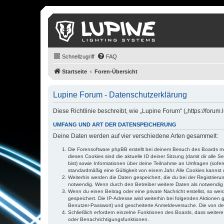
Schnellzugriff
FAQ
Startseite
Foren-Übersicht
Lupine Forum - Datenschutzerklärung
Diese Richtlinie beschreibt, wie „Lupine Forum“ („https://for
UMFANG UND ART DER DATENSPEICHERUNG
Deine Daten werden auf vier verschiedene Arten gesammelt:
Die Forensoftware phpBB erstellt bei deinem Besuch des Boards meh
diesen Cookies sind die aktuelle ID deiner Sitzung (damit dir alle
bist) sowie Informationen über deine Teilnahme an Umfragen (sofer
standardmäßig eine Gültigkeit von einem Jahr. Alle Cookies kannst d
Weiterhin werden die Daten gespeichert, die du bei der Registrieru
notwendig. Wenn durch den Betreiber weitere Daten als notwendig fe
Wenn du einen Beitrag oder eine private Nachricht erstellst, so we
gespeichert. Die IP-Adresse wird weiterhin bei folgenden Aktionen
Benutzer-Passwort) und gescheiterte Anmeldeversuche. Die von dein
Schließlich erfordern einzelne Funktionen des Boards, dass weite
oder Benachrichtigungsfunktionen.