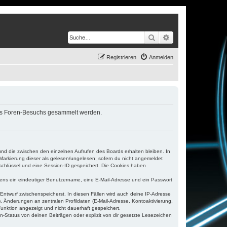
Suche
Erweiterte Suche
Registrieren
Anmelden
eines Foren-Besuchs gesammelt werden.
und die zwischen den einzelnen Aufrufen des Boards erhalten bleiben. In
r Markierung dieser als gelesen/ungelesen; sofern du nicht angemeldet
sschlüssel und eine Session-ID gespeichert. Die Cookies haben
estens ein eindeutiger Benutzername, eine E-Mail-Adresse und ein Passwort
 Entwurf zwischenspeicherst. In diesen Fällen wird auch deine IP-Adresse
, Änderungen an zentralen Profildaten (E-Mail-Adresse, Kontoaktivierung,
unktion angezeigt und nicht dauerhaft gespeichert.
-Status von deinen Beiträgen oder explizit von dir gesetzte Lesezeichen