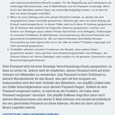
oder deinem persönlichem Bereich angibst. Für die Registrierung sind mindestens ein
eindeutiger Benutzername, eine E-Mail-Adresse und ein Passwort notwendig. Wenn
durch den Betreiber weitere Daten als notwendig festgelegt wurden, so ist dies für
dich vor deren Eingabe ersichtlich.
Wenn du einen Beitrag oder eine private Nachricht erstellst, so werden die dort
eingegebenen Daten ebenfalls gespeichert. Gleiches gilt, wenn du einen Beitrag als
Entwurf zwischenspeicherst. In diesen Fällen wird auch deine IP-Adresse gespeichert.
Die IP-Adresse wird weiterhin bei folgenden Aktionen gespeichert: Löschen und
Ändern von Beiträgen (dazu zählen Private Nachrichten und Umfragen), Änderungen
an zentralen Profildaten (E-Mail-Adresse, Kontoaktivierung, Benutzer-Passwort) und
gescheiterte Anmeldeversuche. Die von deinem Browser übermittelte Browser-
Kennzeichnung (User Agent) wird nur in der „Wer ist online?“-Funktion angezeigt und
nicht dauerhaft gespeichert.
Schließlich erfordern einzelne Funktionen des Boards, dass weitere Daten
gespeichert werden. Dazu gehören dein Abstimmungsverhalten bei Umfragen, der
Gelesen-Status von deinen Beiträgen oder explizit von dir gesetzte Lesezeichen oder
Benachrichtigungsfunktionen.
Dein Passwort wird mit einer Einwege-Verschlüsselung (Hash) gespeichert, so
dass es sicher ist. Jedoch wird dir empfohlen, dieses Passwort nicht auf einer
Vielzahl von Webseiten zu verwenden. Das Passwort ist dein Schlüssel zu
deinem Benutzerkonto für das Board, also geh mit ihm sorgsam um.
Insbesondere wird dich kein Vertreter des Betreibers, von phpBB Limited oder
ein Dritter berechtigterweise nach deinem Passwort fragen. Solltest du dein
Passwort vergessen haben, so kannst du die Funktion „Ich habe mein
Passwort vergessen“ benutzen. Die phpBB-Software fragt dich dann nach
deinem Benutzernamen und deiner E-Mail-Adresse und sendet anschließend
ein neu generiertes Passwort an diese Adresse, mit dem du dann auf das
Board zugreifen kannst.
GESTATTUNG DER DATENSPEICHERUNG