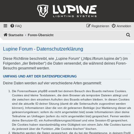
FAQ
Registrieren
Anmelden
S
Startseite
Foren-Übersicht
u
Lupine Forum - Datenschutzerklärung
c
h
Diese Richtlinie beschreibt, wie „Lupine Forum“ („https://forum.lupine.de“) (im
Folgenden „der Betreiber“) die Daten verwendet, die während deines Foren-
e
Besuchs gesammelt werden.
UMFANG UND ART DER DATENSPEICHERUNG
Deine Daten werden auf vier verschiedene Arten gesammelt:
Die Forensoftware phpBB erstellt bei deinem Besuch des Boards mehrere Cookies.
Cookies sind kleine Textdateien, die dein Browser als temporäre Dateien ablegt und
die zwischen den einzelnen Aufrufen des Boards erhalten bleiben. In diesen Cookies
sind die aktuelle ID deiner Sitzung (damit dir alle Seitenaufrufe zugeordnet werden
können), Informationen über die von dir gelesenen Beiträge (zur Markierung dieser als
gelesen/ungelesen; sofern du nicht angemeldet bist) sowie Informationen über deine
Teilnahme an Umfragen (sofern du nicht angemeldet bist) gespeichert. Ferner werden
deine Benutzer-ID, ein Authentifizierungsschlüssel und eine Session-ID gespeichert.
Die Cookies haben standardmäßig eine Gültigkeit von einem Jahr. Alle Cookies kannst
du jederzeit über die Funktion „Alle Cookies löschen“ löschen.
Weiterhin werden die Daten gespeichert, die du bei der Registrierung, in deinem Profil