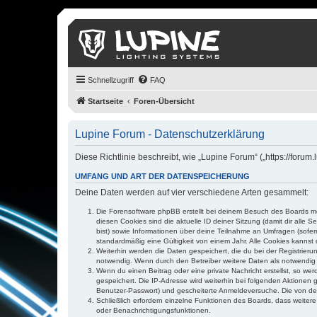
Schnellzugriff
FAQ
Startseite
Foren-Übersicht
Lupine Forum - Datenschutzerklärung
Diese Richtlinie beschreibt, wie „Lupine Forum“ („https://for
UMFANG UND ART DER DATENSPEICHERUNG
Deine Daten werden auf vier verschiedene Arten gesammelt:
Die Forensoftware phpBB erstellt bei deinem Besuch des Boards meh
diesen Cookies sind die aktuelle ID deiner Sitzung (damit dir alle
bist) sowie Informationen über deine Teilnahme an Umfragen (sofer
standardmäßig eine Gültigkeit von einem Jahr. Alle Cookies kannst d
Weiterhin werden die Daten gespeichert, die du bei der Registrieru
notwendig. Wenn durch den Betreiber weitere Daten als notwendig fe
Wenn du einen Beitrag oder eine private Nachricht erstellst, so we
gespeichert. Die IP-Adresse wird weiterhin bei folgenden Aktionen
Benutzer-Passwort) und gescheiterte Anmeldeversuche. Die von dein
Schließlich erfordern einzelne Funktionen des Boards, dass weite
oder Benachrichtigungsfunktionen.