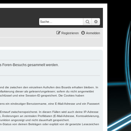
Suche
Erweiterte Suche
Registrieren
Anmelden
eines Foren-Besuchs gesammelt werden.
und die zwischen den einzelnen Aufrufen des Boards erhalten bleiben. In
r Markierung dieser als gelesen/ungelesen; sofern du nicht angemeldet
sschlüssel und eine Session-ID gespeichert. Die Cookies haben
estens ein eindeutiger Benutzername, eine E-Mail-Adresse und ein Passwort
 Entwurf zwischenspeicherst. In diesen Fällen wird auch deine IP-Adresse
, Änderungen an zentralen Profildaten (E-Mail-Adresse, Kontoaktivierung,
unktion angezeigt und nicht dauerhaft gespeichert.
-Status von deinen Beiträgen oder explizit von dir gesetzte Lesezeichen