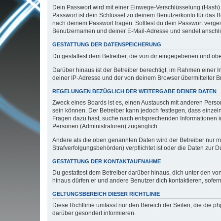
Dein Passwort wird mit einer Einwege-Verschlüsselung (Hash) g
Passwort ist dein Schlüssel zu deinem Benutzerkonto für das Bo
nach deinem Passwort fragen. Solltest du dein Passwort verg
Benutzernamen und deiner E-Mail-Adresse und sendet anschlie
GESTATTUNG DER DATENSPEICHERUNG
Du gestattest dem Betreiber, die von dir eingegebenen und ob
Darüber hinaus ist der Betreiber berechtigt, im Rahmen einer
deiner IP-Adresse und der von deinem Browser übermittelter B
REGELUNGEN BEZÜGLICH DER WEITERGABE DEINER DATEN
Zweck eines Boards ist es, einen Austausch mit anderen Personen
sein können. Der Betreiber kann jedoch festlegen, dass einzeln
Fragen dazu hast, suche nach entsprechenden Informationen im 
Personen (Administratoren) zugänglich.
Andere als die oben genannten Daten wird der Betreiber nur mit
Strafverfolgungsbehörden) verpflichtet ist oder die Daten zur D
GESTATTUNG DER KONTAKTAUFNAHME
Du gestattest dem Betreiber darüber hinaus, dich unter den von
hinaus dürfen er und andere Benutzer dich kontaktieren, sofern
GELTUNGSBEREICH DIESER RICHTLINIE
Diese Richtlinie umfasst nur den Bereich der Seiten, die die 
darüber gesondert informieren.