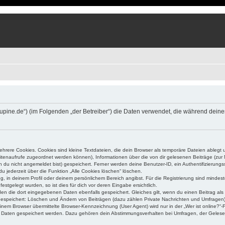
um.lupine.de“) (im Folgenden „der Betreiber“) die Daten verwendet, die während d
rere Cookies. Cookies sind kleine Textdateien, die dein Browser als temporäre Dateien ablegt 
 Seitenaufrufe zugeordnet werden können), Informationen über die von dir gelesenen Beiträge (zu
n du nicht angemeldet bist) gespeichert. Ferner werden deine Benutzer-ID, ein Authentifizierung
u jederzeit über die Funktion „Alle Cookies löschen“ löschen.
ng, in deinem Profil oder deinem persönlichem Bereich angibst. Für die Registrierung sind mind
stgelegt wurden, so ist dies für dich vor deren Eingabe ersichtlich.
rden die dort eingegebenen Daten ebenfalls gespeichert. Gleiches gilt, wenn du einen Beitrag als
 gespeichert: Löschen und Ändern von Beiträgen (dazu zählen Private Nachrichten und Umfragen)
em Browser übermittelte Browser-Kennzeichnung (User Agent) wird nur in der „Wer ist online?“-F
re Daten gespeichert werden. Dazu gehören dein Abstimmungsverhalten bei Umfragen, der Gelesen