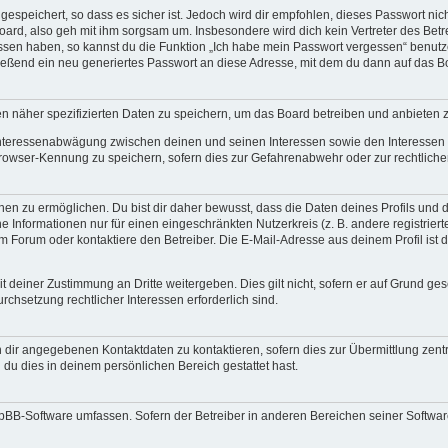
espeichert, so dass es sicher ist. Jedoch wird dir empfohlen, dieses Passwort ni
ard, also geh mit ihm sorgsam um. Insbesondere wird dich kein Vertreter des Betre
essen haben, so kannst du die Funktion „Ich habe mein Passwort vergessen“ benut
ßend ein neu generiertes Passwort an diese Adresse, mit dem du dann auf das Bo
en näher spezifizierten Daten zu speichern, um das Board betreiben und anbieten 
 Interessenabwägung zwischen deinen und seinen Interessen sowie den Interessen D
rowser-Kennung zu speichern, sofern dies zur Gefahrenabwehr oder zur rechtlichen
 zu ermöglichen. Du bist dir daher bewusst, dass die Daten deines Profils und die 
e Informationen nur für einen eingeschränkten Nutzerkreis (z. B. andere registriert
Forum oder kontaktiere den Betreiber. Die E-Mail-Adresse aus deinem Profil ist d
 deiner Zustimmung an Dritte weitergeben. Dies gilt nicht, sofern er auf Grund ge
urchsetzung rechtlicher Interessen erforderlich sind.
 dir angegebenen Kontaktdaten zu kontaktieren, sofern dies zur Übermittlung zentra
 du dies in deinem persönlichen Bereich gestattet hast.
phpBB-Software umfassen. Sofern der Betreiber in anderen Bereichen seiner Softwa