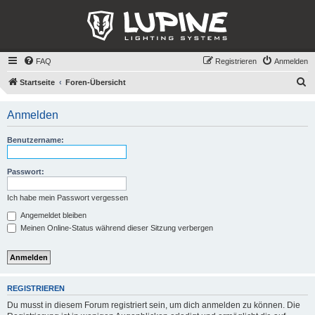
FAQ
Registrieren
Anmelden
S
Startseite
Foren-Übersicht
u
Anmelden
c
h
Benutzername:
e
Passwort:
Ich habe mein Passwort vergessen
Angemeldet bleiben
Meinen Online-Status während dieser Sitzung verbergen
REGISTRIEREN
Du musst in diesem Forum registriert sein, um dich anmelden zu können. Die