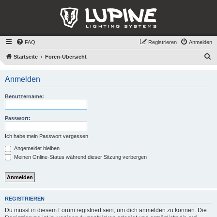
FAQ
Registrieren
Anmelden
S
Startseite
Foren-Übersicht
u
Anmelden
c
h
Benutzername:
e
Passwort:
Ich habe mein Passwort vergessen
Angemeldet bleiben
Meinen Online-Status während dieser Sitzung verbergen
REGISTRIEREN
Du musst in diesem Forum registriert sein, um dich anmelden zu können. Die