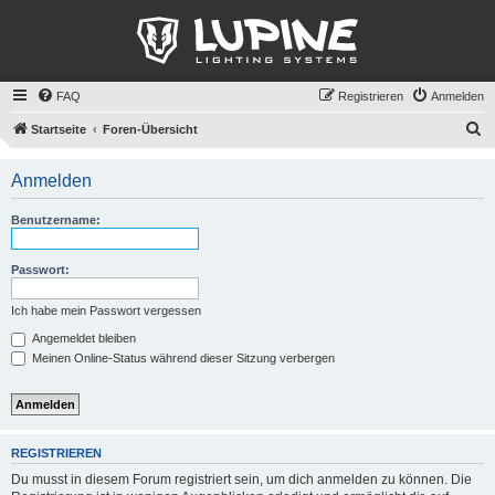
FAQ
Registrieren
Anmelden
S
Startseite
Foren-Übersicht
u
Anmelden
c
h
Benutzername:
e
Passwort:
Ich habe mein Passwort vergessen
Angemeldet bleiben
Meinen Online-Status während dieser Sitzung verbergen
REGISTRIEREN
Du musst in diesem Forum registriert sein, um dich anmelden zu können. Die