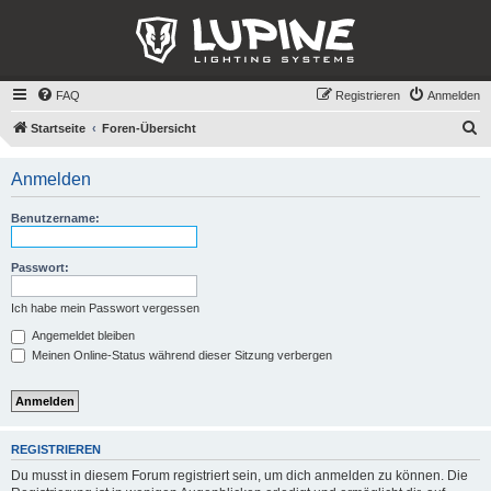
FAQ
Registrieren
Anmelden
S
Startseite
Foren-Übersicht
u
Anmelden
c
h
Benutzername:
e
Passwort:
Ich habe mein Passwort vergessen
Angemeldet bleiben
Meinen Online-Status während dieser Sitzung verbergen
REGISTRIEREN
Du musst in diesem Forum registriert sein, um dich anmelden zu können. Die