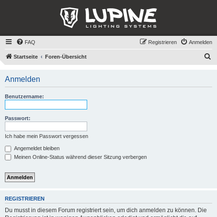
FAQ
Registrieren
Anmelden
S
Startseite
Foren-Übersicht
u
Anmelden
c
h
Benutzername:
e
Passwort:
Ich habe mein Passwort vergessen
Angemeldet bleiben
Meinen Online-Status während dieser Sitzung verbergen
REGISTRIEREN
Du musst in diesem Forum registriert sein, um dich anmelden zu können. Die