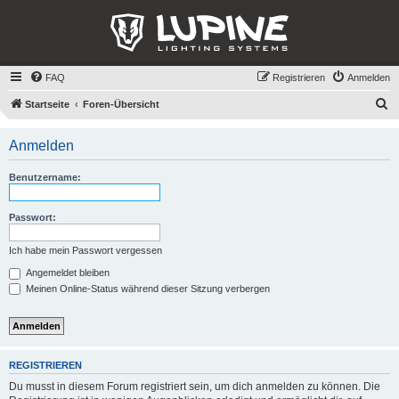
FAQ
Registrieren
Anmelden
S
Startseite
Foren-Übersicht
u
Anmelden
c
h
Benutzername:
e
Passwort:
Ich habe mein Passwort vergessen
Angemeldet bleiben
Meinen Online-Status während dieser Sitzung verbergen
REGISTRIEREN
Du musst in diesem Forum registriert sein, um dich anmelden zu können. Die