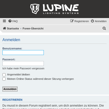
FAQ
Registrieren
Anmelden
S
Startseite
Foren-Übersicht
u
Anmelden
c
h
Benutzername:
e
Passwort:
Ich habe mein Passwort vergessen
Angemeldet bleiben
Meinen Online-Status während dieser Sitzung verbergen
REGISTRIEREN
Du musst in diesem Forum registriert sein, um dich anmelden zu können. Die