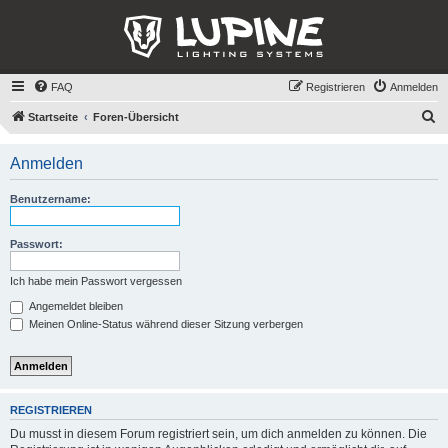
FAQ
Registrieren
Anmelden
S
Startseite
Foren-Übersicht
u
Anmelden
c
h
Benutzername:
e
Passwort:
Ich habe mein Passwort vergessen
Angemeldet bleiben
Meinen Online-Status während dieser Sitzung verbergen
REGISTRIEREN
Du musst in diesem Forum registriert sein, um dich anmelden zu können. Die